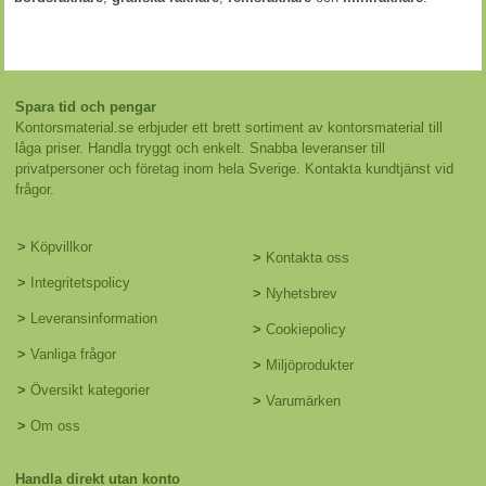
Spara tid och pengar
Kontorsmaterial.se erbjuder ett brett sortiment av kontorsmaterial till
låga priser. Handla tryggt och enkelt. Snabba leveranser till
privatpersoner och företag inom hela Sverige. Kontakta kundtjänst vid
frågor.
>
Köpvillkor
>
Kontakta oss
>
Integritetspolicy
>
Nyhetsbrev
>
Leveransinformation
>
Cookiepolicy
>
Vanliga frågor
>
Miljöprodukter
>
Översikt kategorier
>
Varumärken
>
Om oss
Handla direkt utan konto