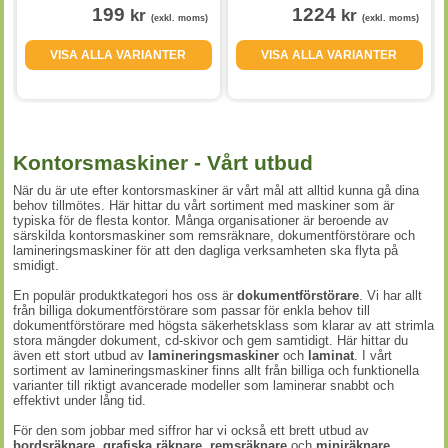
199
1224
kr
kr
(exkl. moms)
(exkl. moms)
VISA ALLA VARIANTER
VISA ALLA VARIANTER
Kontorsmaskiner - Vårt utbud
När du är ute efter kontorsmaskiner är vårt mål att alltid kunna gå dina
behov tillmötes. Här hittar du vårt sortiment med maskiner som är
typiska för de flesta kontor. Många organisationer är beroende av
särskilda kontorsmaskiner som remsräknare, dokumentförstörare och
lamineringsmaskiner för att den dagliga verksamheten ska flyta på
smidigt.
En populär produktkategori hos oss är
dokumentförstörare
. Vi har allt
från billiga dokumentförstörare som passar för enkla behov till
dokumentförstörare med högsta säkerhetsklass som klarar av att strimla
stora mängder dokument, cd-skivor och gem samtidigt. Här hittar du
även ett stort utbud av
lamineringsmaskiner
och
laminat
. I vårt
sortiment av lamineringsmaskiner finns allt från billiga och funktionella
varianter till riktigt avancerade modeller som laminerar snabbt och
effektivt under lång tid.
För den som jobbar med siffror har vi också ett brett utbud av
bordsräknare
,
grafiska räknare
,
remsräknare
och
miniräknare
.