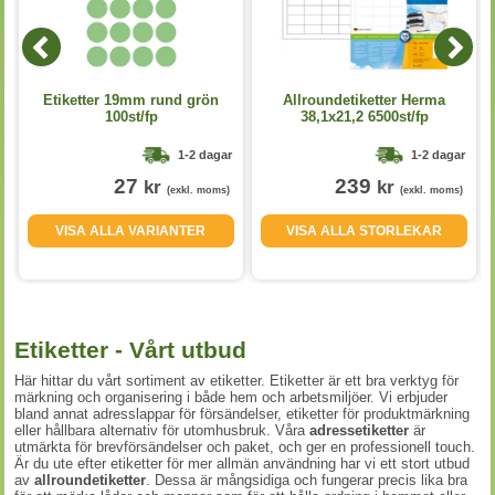
Etiketter 19mm rund grön
Allroundetiketter Herma
100st/fp
38,1x21,2 6500st/fp
1-2 dagar
1-2 dagar
27
239
kr
kr
(exkl. moms)
(exkl. moms)
VISA ALLA VARIANTER
VISA ALLA STORLEKAR
Etiketter - Vårt utbud
Här hittar du vårt sortiment av etiketter. Etiketter är ett bra verktyg för
märkning och organisering i både hem och arbetsmiljöer. Vi erbjuder
bland annat adresslappar för försändelser, etiketter för produktmärkning
eller hållbara alternativ för utomhusbruk. Våra
adressetiketter
är
utmärkta för brevförsändelser och paket, och ger en professionell touch.
Är du ute efter etiketter för mer allmän användning har vi ett stort utbud
av
allroundetiketter
. Dessa är mångsidiga och fungerar precis lika bra