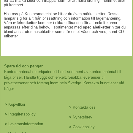
för att märka lådor och mappar som för att hålla ordning i hemmet eller
på kontoret.
Hos oss på Kontorsmaterial.se hittar du även märketiketter. Dessa
lämpar sig för allt från prissättning och information till lagerhantering.
Våra
märketiketter
kommer i olika utföranden för att enkelt kunna
anpassas efter dina behov. I sortimentet med
specialetiketter
hittar du
bland annat utomhusetiketter som står emot väder och vind, samt CD-
etiketter.
Spara tid och pengar
Kontorsmaterial.se erbjuder ett brett sortiment av kontorsmaterial till
låga priser. Handla tryggt och enkelt. Snabba leveranser till
privatpersoner och företag inom hela Sverige. Kontakta kundtjänst vid
frågor.
>
Köpvillkor
>
Kontakta oss
>
Integritetspolicy
>
Nyhetsbrev
>
Leveransinformation
>
Cookiepolicy