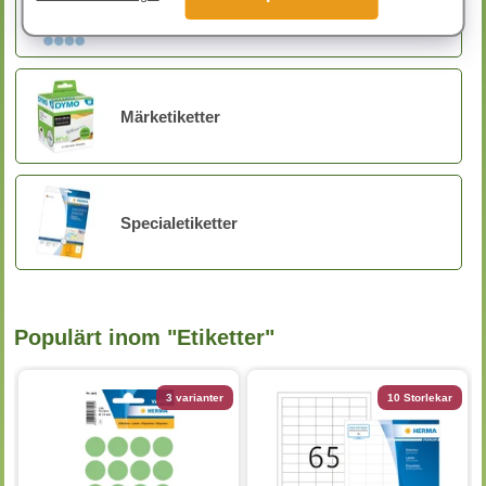
Etiketter - icke skrivare
Märketiketter
Specialetiketter
Populärt inom "Etiketter"
3 varianter
10 Storlekar