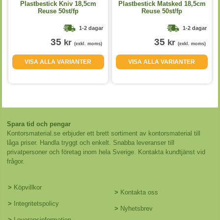
Plastbestick Kniv 18,5cm
Plastbestick Matsked 18,5cm
Reuse 50st/fp
Reuse 50st/fp
1-2 dagar
1-2 dagar
35
35
kr
kr
(exkl. moms)
(exkl. moms)
VISA ALLA VARIANTER
VISA ALLA VARIANTER
Spara tid och pengar
Kontorsmaterial.se erbjuder ett brett sortiment av kontorsmaterial till
låga priser. Handla tryggt och enkelt. Snabba leveranser till
privatpersoner och företag inom hela Sverige. Kontakta kundtjänst vid
frågor.
>
Köpvillkor
>
Kontakta oss
>
Integritetspolicy
>
Nyhetsbrev
>
Leveransinformation