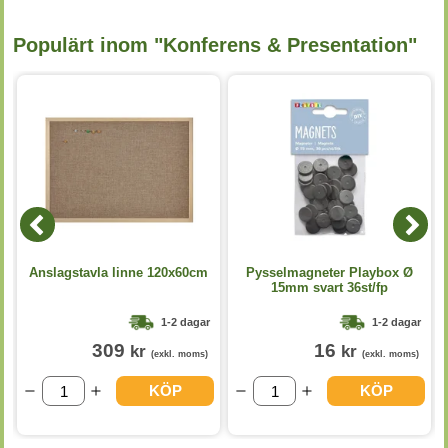
Populärt inom "Konferens & Presentation"
Anslagstavla linne 120x60cm
Pysselmagneter Playbox Ø
15mm svart 36st/fp
1-2 dagar
1-2 dagar
309
16
kr
kr
(exkl. moms)
(exkl. moms)
KÖP
KÖP