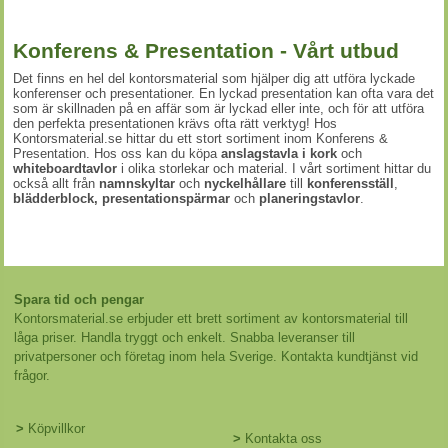
Konferens & Presentation - Vårt utbud
Det finns en hel del kontorsmaterial som hjälper dig att utföra lyckade
konferenser och presentationer. En lyckad presentation kan ofta vara det
som är skillnaden på en affär som är lyckad eller inte, och för att utföra
den perfekta presentationen krävs ofta rätt verktyg! Hos
Kontorsmaterial.se hittar du ett stort sortiment inom Konferens &
Presentation. Hos oss kan du köpa
anslagstavla i kork
och
whiteboardtavlor
i olika storlekar och material. I vårt sortiment hittar du
också allt från
namnskyltar
och
nyckelhållare
till
konferensställ
,
blädderblock
,
presentationspärmar
och
planeringstavlor
.
Spara tid och pengar
Kontorsmaterial.se erbjuder ett brett sortiment av kontorsmaterial till
låga priser. Handla tryggt och enkelt. Snabba leveranser till
privatpersoner och företag inom hela Sverige. Kontakta kundtjänst vid
frågor.
>
Köpvillkor
>
Kontakta oss