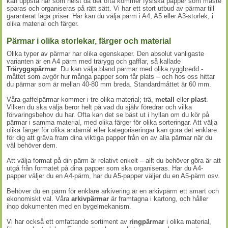
kan uppstå när som helst då det ofta kommer fysiska papper som måste
sparas och organiseras på rätt sätt. Vi har ett stort utbud av pärmar till
garanterat låga priser. Här kan du välja pärm i A4, A5 eller A3-storlek, i
olika material och färger.
Pärmar i olika storlekar, färger och material
Olika typer av pärmar har olika egenskaper. Den absolut vanligaste
varianten är en A4 pärm med trärygg och gafflar, så kallade
Träryggspärmar
. Du kan välja bland pärmar med olika ryggbredd -
måttet som avgör hur många papper som får plats – och hos oss hittar
du pärmar som är mellan 40-80 mm breda. Standardmåttet är 60 mm.
Våra gaffelpärmar kommer i tre olika material; trä,
metall
eller
plast
.
Vilken du ska välja beror helt på vad du själv föredrar och vilka
förvaringsbehov du har. Ofta kan det se bäst ut i hyllan om du kör på
pärmar i samma material, med olika färger för olika sorteringar. Att välja
olika färger för olika ändamål eller kategoriseringar kan göra det enklare
för dig att gräva fram dina viktiga papper från en av alla pärmar när du
väl behöver dem.
Att välja format på din pärm är relativt enkelt – allt du behöver göra är att
utgå från formatet på dina papper som ska organiseras. Har du A4-
papper väljer du en A4-pärm, har du A5-papper väljer du en A5-pärm osv.
Behöver du en pärm för enklare arkivering är en arkivpärm ett smart och
ekonomiskt val. Våra
arkivpärmar
är framtagna i kartong, och håller
ihop dokumenten med en bygelmekanism.
Vi har också ett omfattande sortiment av
ringpärmar
i olika material,