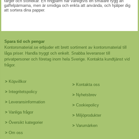
färger och storlekar. En ringpärm har vanligtvis en smalare rygg än
gaffelpärmarna, men är smidiga och enkla att använda, och hjälper dig
att sortera dina papper.
Spara tid och pengar
Kontorsmaterial.se erbjuder ett brett sortiment av kontorsmaterial till
låga priser. Handla tryggt och enkelt. Snabba leveranser till
privatpersoner och företag inom hela Sverige. Kontakta kundtjänst vid
frågor.
>
Köpvillkor
>
Kontakta oss
>
Integritetspolicy
>
Nyhetsbrev
>
Leveransinformation
>
Cookiepolicy
>
Vanliga frågor
>
Miljöprodukter
>
Översikt kategorier
>
Varumärken
>
Om oss