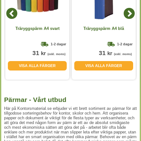
Träryggspärm A4 svart
Träryggspärm A4 blå
1-2 dagar
1-2 dagar
31
31
kr
kr
(exkl. moms)
(exkl. moms)
VISA ALLA FÄRGER
VISA ALLA FÄRGER
Pärmar - Vårt utbud
Här på Kontorsmaterial.se erbjuder vi ett brett sortiment av pärmar för att
tillgodose sorteringsbehov för kontor, skolor och hem. Att organisera
papper och dokument är viktigt för de flesta typer av verksamheter, och
att göra det med någon form av pärm är ett av de absolut smidigaste
och mest ekonomiska sätten att göra det på - arbetet blir ofta både
enklare och mer produktivt när man slipper leta efter viktiga papper, utan
i stället har en smart organisation med olika pärmar. Behovet av en pärm