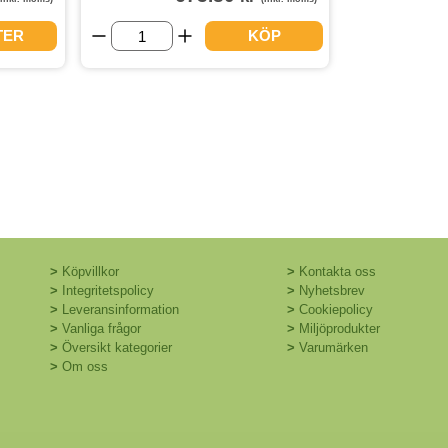
TER
KÖP
>
Köpvillkor
>
Kontakta oss
>
Integritetspolicy
>
Nyhetsbrev
>
Leveransinformation
>
Cookiepolicy
>
Vanliga frågor
>
Miljöprodukter
>
Översikt kategorier
>
Varumärken
>
Om oss