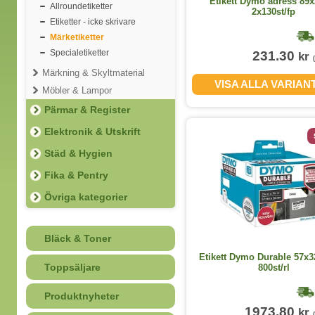
Etikett Dymo adress 89x
Allroundetiketter
2x130st/fp
Etiketter - icke skrivare
Märketiketter
Specialetiketter
231.30
kr
Märkning & Skyltmaterial
VISA ALLA VARIAN
Möbler & Lampor
Pärmar & Register
Elektronik & Utskrift
Städ & Hygien
Fika & Pentry
Övriga kategorier
Bläck & Toner
Etikett Dymo Durable 57x
Toppsäljare
800st/rl
Produktnyheter
1973.80
kr