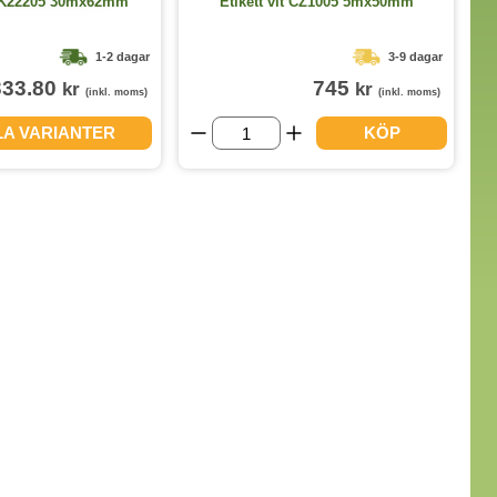
t DK22205 30mx62mm
Etikett vit CZ1005 5mx50mm
1-2 dagar
3-9 dagar
333.80
745
kr
kr
(inkl. moms)
(inkl. moms)
LA VARIANTER
KÖP