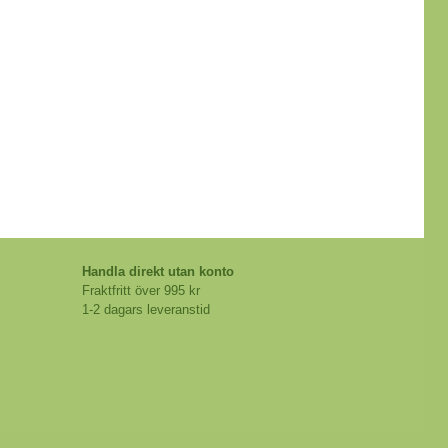
Handla direkt utan konto
Fraktfritt över 995 kr
1-2 dagars leveranstid