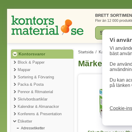
BRETT SORTIME
Fler än 12 000 produkt
Vi anvä
Vi använde
Startsida
/
Kategorier
/
Konto
bäst anvä
Kontorsvaror
Märketiketter
Block & Papper
De används
användning
Mappar
Sortering & Förvaring
Du kan acc
1
Packa & Posta
på länken 
Pennor & Ritmaterial
Skrivbordsartiklar
Kalendrar & Almanackor
Cookie-ins
Konferens & Presentation
Etiketter
Adressetiketter