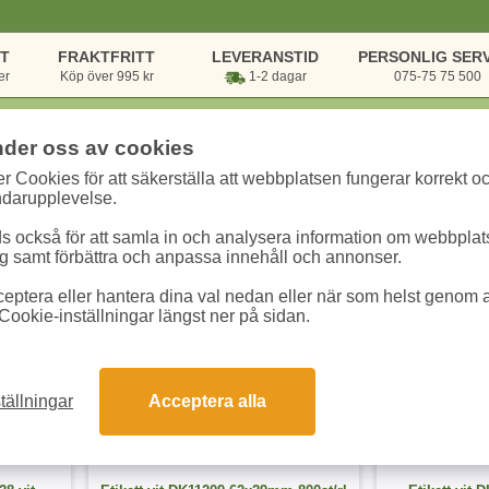
NT
FRAKTFRITT
LEVERANSTID
PERSONLIG SERV
er
Köp över 995 kr
1-2 dagar
075-75 75 500
nder oss av cookies
r Cookies för att säkerställa att webbplatsen fungerar korrekt o
rsvaror
/
Etiketter
/
Märketiketter
ndarupplevelse.
 också för att samla in och analysera information om webbpla
 samt förbättra och anpassa innehåll och annonser.
eptera eller hantera dina val nedan eller när som helst genom at
5 varianter
4 varianter
Cookie-inställningar längst ner på sidan.
tällningar
Acceptera alla