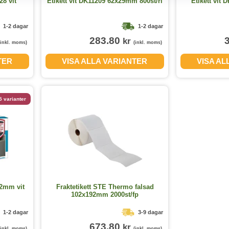
28 vit
Etikett vit DK11209 62x29mm 800st/rl
Etikett vi
1-2 dagar
1-2 dagar
283.80
kr
(inkl. moms)
(inkl. moms)
TER
VISA ALLA VARIANTER
VISA AL
5 varianter
32mm vit
Fraktetikett STE Thermo falsad
102x192mm 2000st/fp
1-2 dagar
3-9 dagar
673.80
kr
(inkl. moms)
(inkl. moms)