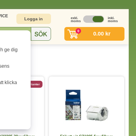
ICE
exkl.
inkl.
Logga in
moms
moms
0
0.00 kr
ch ge dig
tsens
t klicka
4 varianter