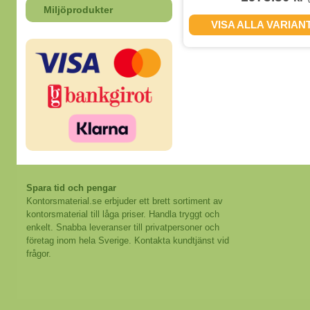
Miljöprodukter
VISA ALLA VARIAN
Spara tid och pengar
Kontorsmaterial.se erbjuder ett brett sortiment av
kontorsmaterial till låga priser. Handla tryggt och
enkelt. Snabba leveranser till privatpersoner och
företag inom hela Sverige. Kontakta kundtjänst vid
frågor.