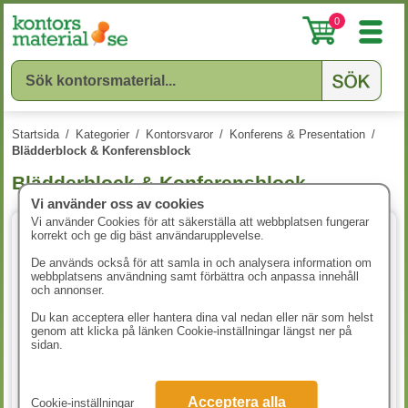
0
Startsida
/
Kategorier
/
Kontorsvaror
/
Konferens & Presentation
/
Blädderblock & Konferensblock
Blädderblock & Konferensblock
Vi använder oss av cookies
Vi använder Cookies för att säkerställa att webbplatsen fungerar
korrekt och ge dig bäst användarupplevelse.
2 varianter
De används också för att samla in och analysera information om
webbplatsens användning samt förbättra och anpassa innehåll
och annonser.
Du kan acceptera eller hantera dina val nedan eller när som helst
genom att klicka på länken Cookie-inställningar längst ner på
sidan.
Blädderblock Nordic Office
Blädderblock 59x83cm 70g
Acceptera alla
Cookie-inställningar
59x80cm 60g rutat/olinjerat
olinjerat