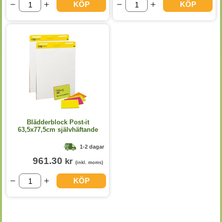
KÖP
KÖP
Blädderblock Post-it
63,5x77,5cm självhäftande
1-2 dagar
961.30
kr
(inkl. moms)
KÖP