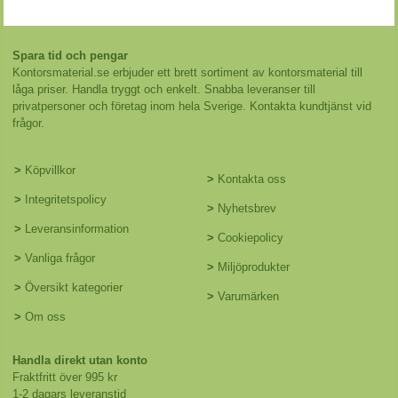
Spara tid och pengar
Kontorsmaterial.se erbjuder ett brett sortiment av kontorsmaterial till
låga priser. Handla tryggt och enkelt. Snabba leveranser till
privatpersoner och företag inom hela Sverige. Kontakta kundtjänst vid
frågor.
>
Köpvillkor
>
Kontakta oss
>
Integritetspolicy
>
Nyhetsbrev
>
Leveransinformation
>
Cookiepolicy
>
Vanliga frågor
>
Miljöprodukter
>
Översikt kategorier
>
Varumärken
>
Om oss
Handla direkt utan konto
Fraktfritt över 995 kr
1-2 dagars leveranstid