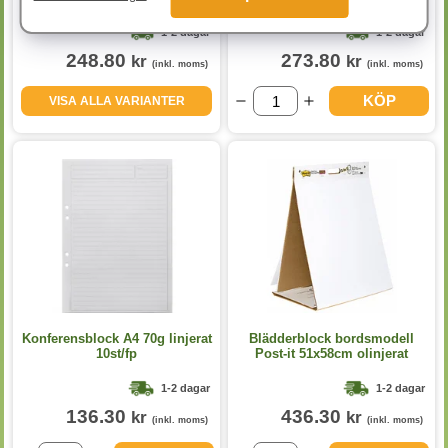
1-2 dagar
1-2 dagar
248.80
273.80
kr
kr
(inkl. moms)
(inkl. moms)
KÖP
VISA ALLA VARIANTER
Konferensblock A4 70g linjerat
Blädderblock bordsmodell
10st/fp
Post-it 51x58cm olinjerat
1-2 dagar
1-2 dagar
136.30
436.30
kr
kr
(inkl. moms)
(inkl. moms)