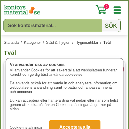
0
Startsida
/
Kategorier
/
Städ & Hygien
/
Hygienartiklar
/
Tvål
Tvål
Vi använder oss av cookies
8 Dofter
5 varianter
Vi använder Cookies för att säkerställa att webbplatsen fungerar
korrekt och ge dig bäst användarupplevelse.
De används också för att samla in och analysera information om
webbplatsens användning samt förbättra och anpassa innehåll
och annonser.
Du kan acceptera eller hantera dina val nedan eller när som helst
genom att klicka på länken Cookie-inställningar längst ner på
sidan.
Pumptvål Bliw Vitsippa 300ml
Tvål Palmolive Sensitive 300ml
Acceptera alla
Cookie-inställningar