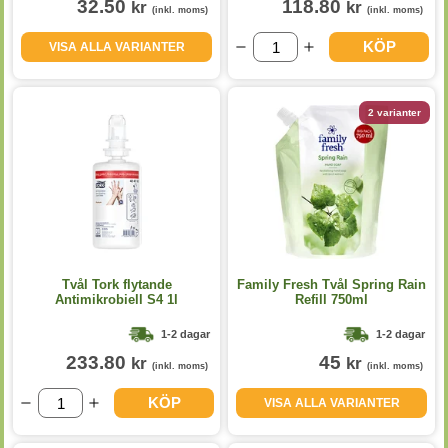
32.50
118.80
kr
kr
(inkl. moms)
(inkl. moms)
KÖP
VISA ALLA VARIANTER
2 varianter
Tvål Tork flytande
Family Fresh Tvål Spring Rain
Antimikrobiell S4 1l
Refill 750ml
1-2 dagar
1-2 dagar
233.80
45
kr
kr
(inkl. moms)
(inkl. moms)
KÖP
VISA ALLA VARIANTER