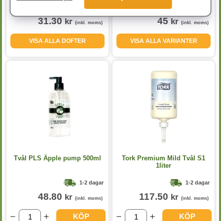
1-2 dagar
1-2 dagar
31.30
45
kr
kr
(inkl. moms)
(inkl. moms)
VISA ALLA DOFTER
VISA ALLA VARIANTER
Tvål PLS Äpple pump 500ml
Tork Premium Mild Tvål S1
1liter
1-2 dagar
1-2 dagar
48.80
117.50
kr
kr
(inkl. moms)
(inkl. moms)
KÖP
KÖP