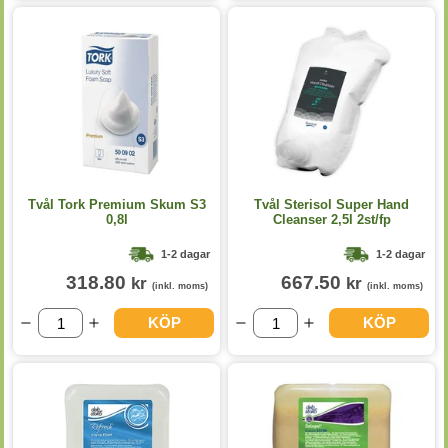
Tvål Tork Premium Skum S3
Tvål Sterisol Super Hand
0,8l
Cleanser 2,5l 2st/fp
1-2 dagar
1-2 dagar
318.80
667.50
kr
kr
(inkl. moms)
(inkl. moms)
KÖP
KÖP