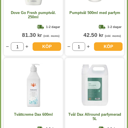
Dove Go Fresh pumptvål.
Pumptvål 500ml med parfym
250ml
1-2 dagar
1-2 dagar
81.30
42.50
kr
kr
(inkl. moms)
(inkl. moms)
KÖP
KÖP
Tvättcreme Dax 600ml
Tvål Dax Allround parfymerad
5L