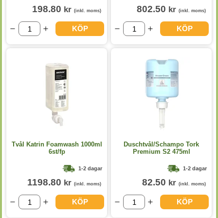
198.80
802.50
kr
kr
(inkl. moms)
(inkl. moms)
KÖP
KÖP
Tvål Katrin Foamwash 1000ml
Duschtvål/Schampo Tork
6st/fp
Premium S2 475ml
1-2 dagar
1-2 dagar
1198.80
82.50
kr
kr
(inkl. moms)
(inkl. moms)
KÖP
KÖP