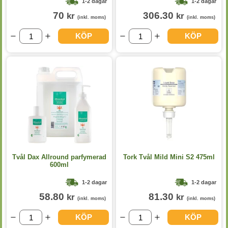
1-2 dagar
1-2 dagar
70
306.30
kr
kr
(inkl. moms)
(inkl. moms)
KÖP
KÖP
Tvål Dax Allround parfymerad
Tork Tvål Mild Mini S2 475ml
600ml
1-2 dagar
1-2 dagar
58.80
81.30
kr
kr
(inkl. moms)
(inkl. moms)
KÖP
KÖP