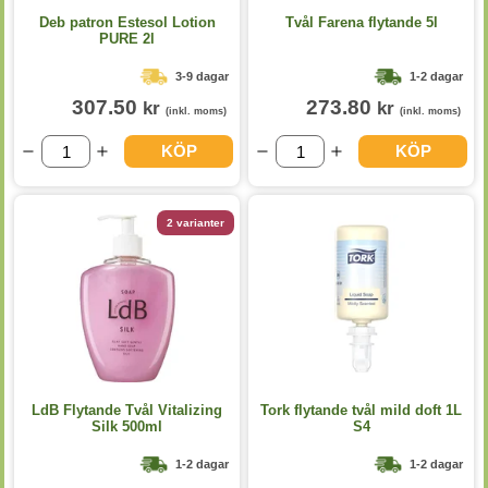
Deb patron Estesol Lotion
Tvål Farena flytande 5l
PURE 2l
3-9 dagar
1-2 dagar
307.50
273.80
kr
kr
(inkl. moms)
(inkl. moms)
KÖP
KÖP
2 varianter
LdB Flytande Tvål Vitalizing
Tork flytande tvål mild doft 1L
Silk 500ml
S4
1-2 dagar
1-2 dagar