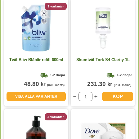
3 varianter
Tvål Bliw Blåbär refill 600ml
Skumtvål Tork S4 Clarity 1L
1-2 dagar
1-2 dagar
48.80
231.30
kr
kr
(inkl. moms)
(inkl. moms)
KÖP
VISA ALLA VARIANTER
3 varianter