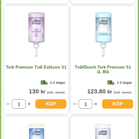
Tork Premium Tvål Exklusiv S1
Tvål/Dusch Tork Premium S1
1L Blå
1-2 dagar
1-2 dagar
130
123.80
kr
kr
(inkl. moms)
(inkl. moms)
KÖP
KÖP