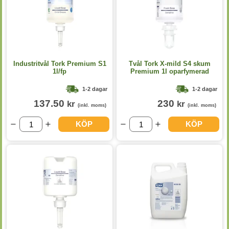
Industritvål Tork Premium S1
Tvål Tork X-mild S4 skum
1l/fp
Premium 1l oparfymerad
1-2 dagar
1-2 dagar
137.50
230
kr
kr
(inkl. moms)
(inkl. moms)
KÖP
KÖP