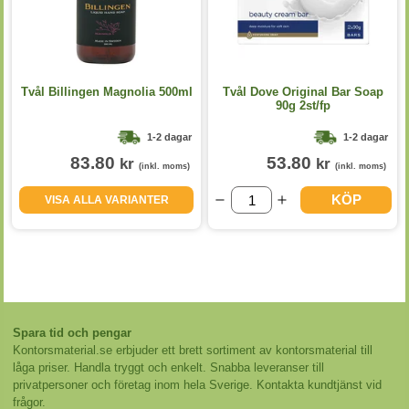
Tvål Billingen Magnolia 500ml
Tvål Dove Original Bar Soap
90g 2st/fp
1-2 dagar
1-2 dagar
83.80
53.80
kr
kr
(inkl. moms)
(inkl. moms)
KÖP
VISA ALLA VARIANTER
Spara tid och pengar
Kontorsmaterial.se erbjuder ett brett sortiment av kontorsmaterial till
låga priser. Handla tryggt och enkelt. Snabba leveranser till
privatpersoner och företag inom hela Sverige. Kontakta kundtjänst vid
frågor.