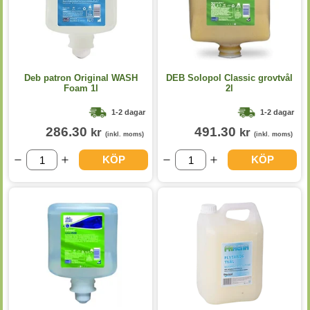
Deb patron Original WASH
DEB Solopol Classic grovtvål
Foam 1l
2l
1-2 dagar
1-2 dagar
286.30
491.30
kr
kr
(inkl. moms)
(inkl. moms)
KÖP
KÖP