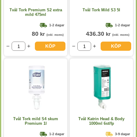
Tvål Tork Premium S2 extra
Tvål Tork Mild S3 5l
mild 475ml
1-2 dagar
1-2 dagar
80
436.30
kr
kr
(inkl. moms)
(inkl. moms)
KÖP
KÖP
Tvål Tork mild S4 skum
Tvål Katrin Head & Body
Premium 1l
1000ml 6st/fp
1-2 dagar
3-9 dagar