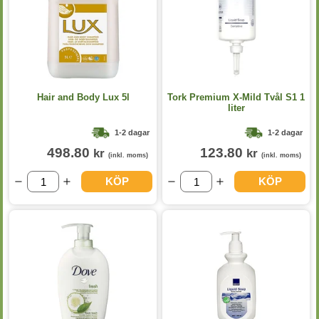
Hair and Body Lux 5l
Tork Premium X-Mild Tvål S1 1
liter
1-2 dagar
1-2 dagar
498.80
123.80
kr
kr
(inkl. moms)
(inkl. moms)
KÖP
KÖP