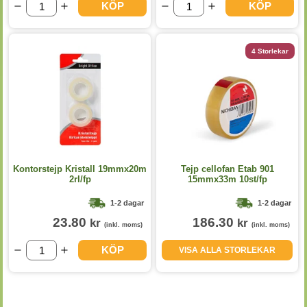
KÖP
KÖP
4 Storlekar
Kontorstejp Kristall 19mmx20m
Tejp cellofan Etab 901
2rl/fp
15mmx33m 10st/fp
1-2 dagar
1-2 dagar
23.80
186.30
kr
kr
(inkl. moms)
(inkl. moms)
KÖP
VISA ALLA STORLEKAR