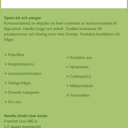
Spara tid och pengar
Kontorsmaterial.se erbjuder ett brett sortiment av kontorsmaterial till
låga priser. Handla tryggt och enkelt. Snabba leveranser till
privatpersoner och företag inom hela Sverige. Kontakta kundtjänst vid
frågor.
>
Köpvillkor
>
Kontakta oss
>
Integritetspolicy
>
Nyhetsbrev
>
Leveransinformation
>
Cookiepolicy
>
Vanliga frågor
>
Miljöprodukter
>
Översikt kategorier
>
Varumärken
>
Om oss
Handla direkt utan konto
Fraktfritt över 995 kr
1-2 dagars leveranstid