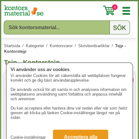
0
Startsida
/
Kategorier
/
Kontorsvaror
/
Skrivbordsartiklar
/
Tejp -
Kontorstejp
Tejp - Kontorstejp
Vi använder oss av cookies
Vi använder Cookies för att säkerställa att webbplatsen fungerar
korrekt och ge dig bäst användarupplevelse.
5 Storlekar
2 Storlekar
De används också för att samla in och analysera information om
webbplatsens användning samt förbättra och anpassa innehåll
och annonser.
Du kan acceptera eller hantera dina val nedan eller när som helst
genom att klicka på länken Cookie-inställningar längst ner på
sidan.
Kontorstejp Etab 157
Kontorstejp Scotch 508
Acceptera alla
Cookie-inställningar
12mmx33m 12rl/fp
15mmx33m 10st/fp