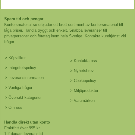
Spara tid och pengar
Kontorsmaterial.se erbjuder ett brett sortiment av kontorsmaterial till
låga priser. Handla tryggt och enkelt. Snabba leveranser till
privatpersoner och företag inom hela Sverige. Kontakta kundtjänst vid
frågor.
>
Köpvillkor
>
Kontakta oss
>
Integritetspolicy
>
Nyhetsbrev
>
Leveransinformation
>
Cookiepolicy
>
Vanliga frågor
>
Miljöprodukter
>
Översikt kategorier
>
Varumärken
>
Om oss
Handla direkt utan konto
Fraktfritt över 995 kr
1-2 dagars leveranstid