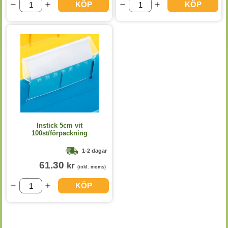
KÖP
KÖP
Instick 5cm vit
100st/förpackning
1-2 dagar
61.30
kr
(inkl. moms)
KÖP