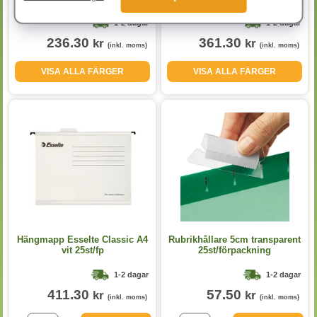
1-2 dagar
1-2 dagar
236.30
361.30
kr
kr
(inkl. moms)
(inkl. moms)
VISA ALLA FÄRGER
VISA ALLA FÄRGER
Hängmapp Esselte Classic A4
Rubrikhållare 5cm transparent
vit 25st/fp
25st/förpackning
1-2 dagar
1-2 dagar
411.30
57.50
kr
kr
(inkl. moms)
(inkl. moms)