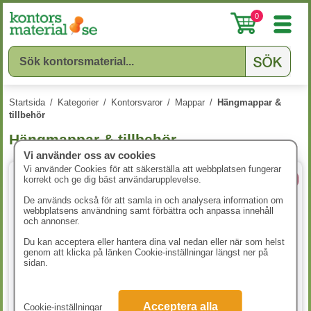
0
Startsida
/
Kategorier
/
Kontorsvaror
/
Mappar
/
Hängmappar &
tillbehör
Hängmappar & tillbehör
Vi använder oss av cookies
Vi använder Cookies för att säkerställa att webbplatsen fungerar
korrekt och ge dig bäst användarupplevelse.
5 Färger
4 Färger
De används också för att samla in och analysera information om
webbplatsens användning samt förbättra och anpassa innehåll
och annonser.
Du kan acceptera eller hantera dina val nedan eller när som helst
genom att klicka på länken Cookie-inställningar längst ner på
sidan.
Hängmapp A4 vit 25st/fp
Hängmapp Esselte blå 25st/fp
Acceptera alla
Cookie-inställningar