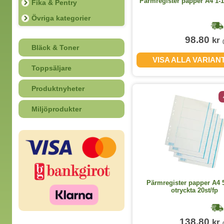
Pärmregister papper A4 1-1
Fika & Pentry
Övriga kategorier
98.80
kr
Bläck & Toner
VISA ALLA VARIAN
Toppsäljare
Produktnyheter
Miljöprodukter
Pärmregister papper A4 5
otryckta 20st/fp
138.80
kr