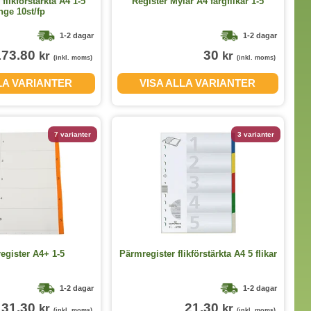
flikförstärkta A4 1-5
Register Mylar A4 färgflikar 1-5
nge 10st/fp
1-2 dagar
1-2 dagar
173.80
30
kr
kr
(inkl. moms)
(inkl. moms)
LA VARIANTER
VISA ALLA VARIANTER
7 varianter
3 varianter
egister A4+ 1-5
Pärmregister flikförstärkta A4 5 flikar
1-2 dagar
1-2 dagar
31.30
21.30
kr
kr
(inkl. moms)
(inkl. moms)