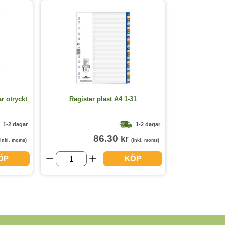
ar otryckt
Register plast A4 1-31
1-2 dagar
1-2 dagar
86.30
kr
(inkl. moms)
(inkl. moms)
ÖP
KÖP