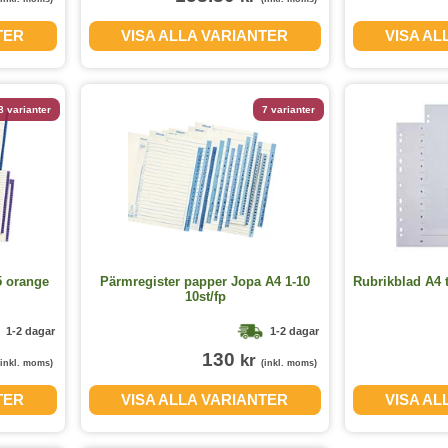
TER
VISA ALLA VARIANTER
VISA AL
8 varianter
7 varianter
5 orange
Pärmregister papper Jopa A4 1-10
Rubrikblad A4 ti
10st/fp
1-2 dagar
1-2 dagar
130
kr
(inkl. moms)
(inkl. moms)
TER
VISA ALLA VARIANTER
VISA AL