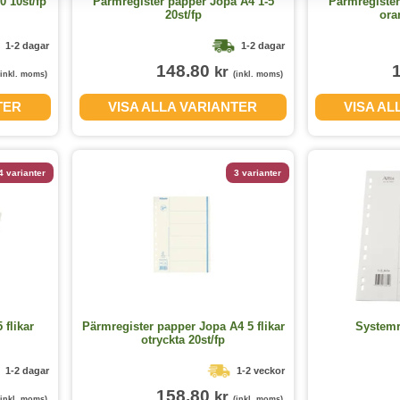
0 10st/fp
Pärmregister papper Jopa A4 1-5
Pärmregister 
20st/fp
ora
1-2 dagar
1-2 dagar
148.80
kr
(inkl. moms)
(inkl. moms)
TER
VISA ALLA VARIANTER
VISA AL
4 varianter
3 varianter
 flikar
Pärmregister papper Jopa A4 5 flikar
Systemr
otryckta 20st/fp
1-2 dagar
1-2 veckor
158.80
kr
(inkl. moms)
(inkl. moms)