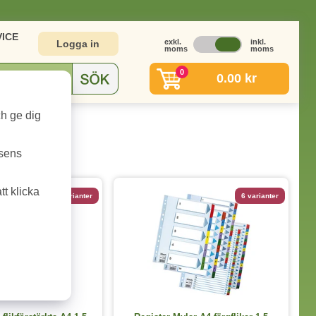
ICE
exkl.
inkl.
Logga in
moms
moms
0
0.00 kr
ch ge dig
tsens
t klicka
10 varianter
6 varianter