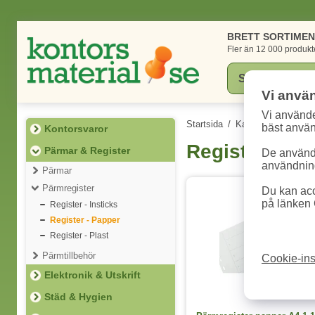
BRETT SORTIME
Fler än 12 000 produkt
Vi anvä
Vi använde
Startsida
/
Kategorier
/
Pärma
bäst anvä
Kontorsvaror
Register - Pa
Pärmar & Register
De används
användning
Pärmar
Pärmregister
Du kan acc
på länken 
Register - Insticks
Register - Papper
Register - Plast
Pärmtillbehör
Cookie-ins
Elektronik & Utskrift
Städ & Hygien