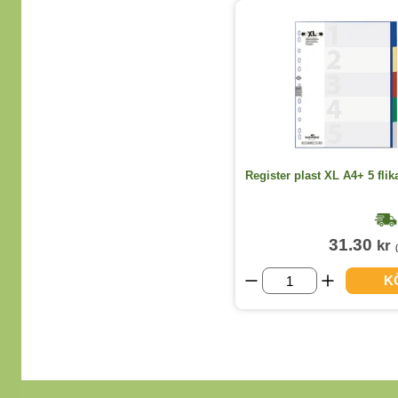
Register plast XL A4+ 5 flik
31.30
kr
K