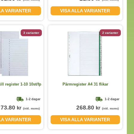
LA VARIANTER
VISA ALLA VARIANTER
3 varianter
2 varianter
ll register 1-10 10st/fp
Pärmregister A4 31 flikar
1-2 dagar
1-2 dagar
73.80
268.80
kr
kr
(inkl. moms)
(inkl. moms)
LA VARIANTER
VISA ALLA VARIANTER