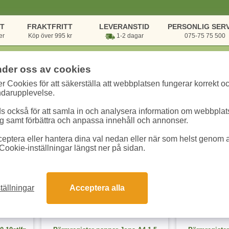
NT
FRAKTFRITT
LEVERANSTID
PERSONLIG SERV
er
Köp över 995 kr
1-2 dagar
075-75 75 500
nder oss av cookies
r Cookies för att säkerställa att webbplatsen fungerar korrekt o
r & Register
/
Pärmregister
/
Register - Papper
ndarupplevelse.
pper
 också för att samla in och analysera information om webbpla
 samt förbättra och anpassa innehåll och annonser.
eptera eller hantera dina val nedan eller när som helst genom at
9 varianter
4 varianter
Cookie-inställningar längst ner på sidan.
tällningar
Acceptera alla