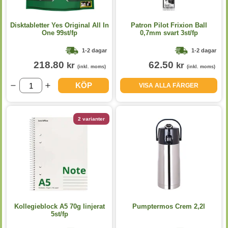
Disktabletter Yes Original All In
Patron Pilot Frixion Ball
One 99st/fp
0,7mm svart 3st/fp
1-2 dagar
1-2 dagar
218.80
62.50
kr
kr
(inkl. moms)
(inkl. moms)
KÖP
VISA ALLA FÄRGER
2 varianter
Kollegieblock A5 70g linjerat
Pumptermos Crem 2,2l
5st/fp