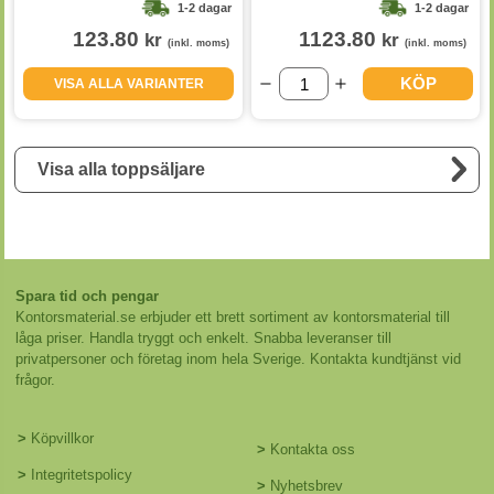
1-2 dagar
1-2 dagar
123.80
1123.80
kr
kr
(inkl. moms)
(inkl. moms)
KÖP
VISA ALLA VARIANTER
Visa alla toppsäljare
Spara tid och pengar
Kontorsmaterial.se erbjuder ett brett sortiment av kontorsmaterial till
låga priser. Handla tryggt och enkelt. Snabba leveranser till
privatpersoner och företag inom hela Sverige. Kontakta kundtjänst vid
frågor.
>
Köpvillkor
>
Kontakta oss
>
Integritetspolicy
>
Nyhetsbrev