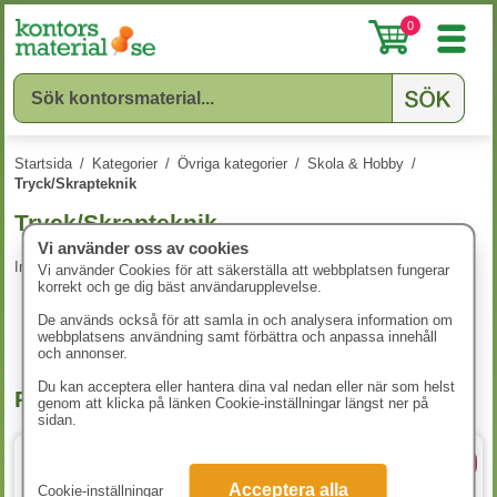
0
Startsida
/
Kategorier
/
Övriga kategorier
/
Skola & Hobby
/
Tryck/Skrapteknik
Tryck/Skrapteknik
Vi använder oss av cookies
Inga produkter att visa.
Vi använder Cookies för att säkerställa att webbplatsen fungerar
korrekt och ge dig bäst användarupplevelse.
De används också för att samla in och analysera information om
webbplatsens användning samt förbättra och anpassa innehåll
och annonser.
Du kan acceptera eller hantera dina val nedan eller när som helst
Populära produkter
genom att klicka på länken Cookie-inställningar längst ner på
sidan.
A4 80g
9 Färger
Acceptera alla
Cookie-inställningar
4 varianter