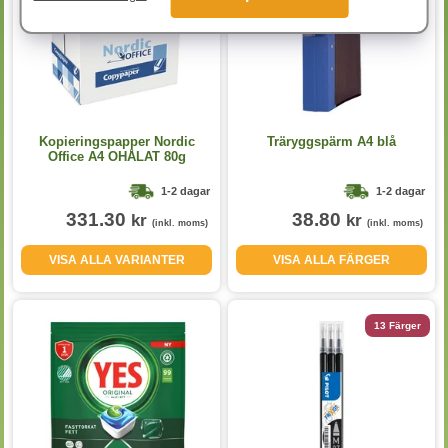
Kopieringspapper Nordic
Träryggspärm A4 blå
Office A4 OHÅLAT 80g
5x500st/kartong
1-2 dagar
1-2 dagar
331.30
38.80
kr
kr
(inkl. moms)
(inkl. moms)
VISA ALLA VARIANTER
VISA ALLA FÄRGER
13 Färger