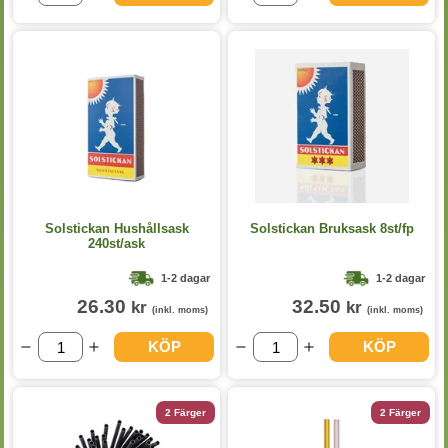
Solstickan Hushållsask
Solstickan Bruksask 8st/fp
240st/ask
1-2 dagar
1-2 dagar
26.30
32.50
kr
kr
(inkl. moms)
(inkl. moms)
KÖP
KÖP
2 Färger
2 Färger