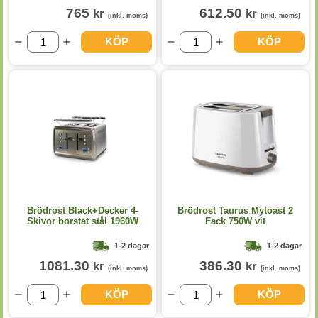
765
612.50
kr
kr
(inkl. moms)
(inkl. moms)
KÖP
KÖP
Brödrost Black+Decker 4-
Brödrost Taurus Mytoast 2
Skivor borstat stål 1960W
Fack 750W vit
1-2 dagar
1-2 dagar
1081.30
386.30
kr
kr
(inkl. moms)
(inkl. moms)
KÖP
KÖP