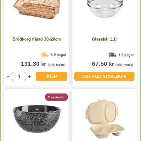
Brödkorg flätad 30x20cm
Glasskål 1,1l
3-9 dagar
1-2 dagar
131.30
67.50
kr
kr
(inkl. moms)
(inkl. moms)
KÖP
VISA ALLA STORLEKAR
2 varianter