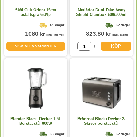
Skål Cult Orient 15cm
Matlådor Duni Take Away
asfaltsgrå 6st/fp
Shield Clambox 600/300ml
200st/krt
3-9 dagar
1-2 dagar
1080
823.80
kr
kr
(inkl. moms)
(inkl. moms)
KÖP
VISA ALLA VARIANTER
Blender Black+Decker 1,5L
Brödrost Black+Decker 2-
Borstat stål 800W
Skivor borstat stål
1-2 dagar
1-2 dagar