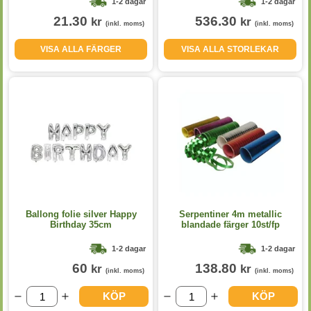
1-2 dagar
1-2 dagar
21.30
536.30
kr
kr
(inkl. moms)
(inkl. moms)
VISA ALLA FÄRGER
VISA ALLA STORLEKAR
Ballong folie silver Happy
Serpentiner 4m metallic
Birthday 35cm
blandade färger 10st/fp
1-2 dagar
1-2 dagar
60
138.80
kr
kr
(inkl. moms)
(inkl. moms)
KÖP
KÖP