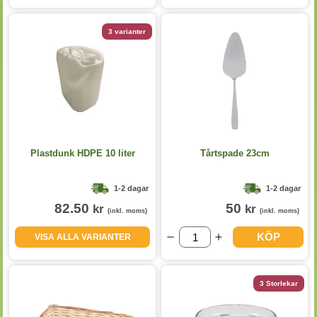
3 varianter
Plastdunk HDPE 10 liter
Tårtspade 23cm
1-2 dagar
1-2 dagar
82.50
50
kr
kr
(inkl. moms)
(inkl. moms)
KÖP
VISA ALLA VARIANTER
3 Storlekar