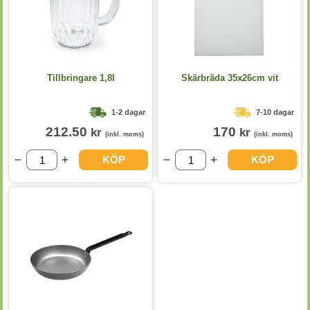
Tillbringare 1,8l
Skärbräda 35x26cm vit
1-2 dagar
7-10 dagar
212.50
170
kr
kr
(inkl. moms)
(inkl. moms)
KÖP
KÖP