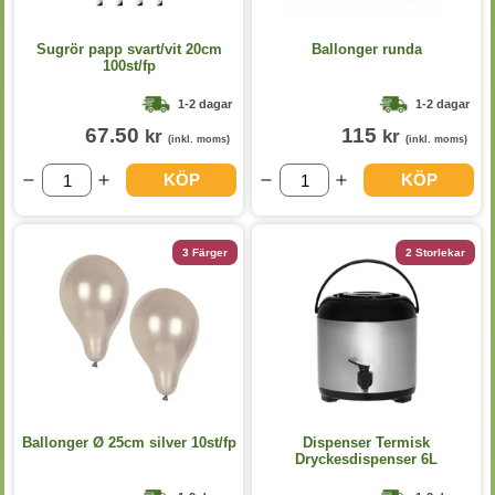
Sugrör papp svart/vit 20cm
Ballonger runda
100st/fp
1-2 dagar
1-2 dagar
67.50
115
kr
kr
(inkl. moms)
(inkl. moms)
KÖP
KÖP
3 Färger
2 Storlekar
Ballonger Ø 25cm silver 10st/fp
Dispenser Termisk
Dryckesdispenser 6L