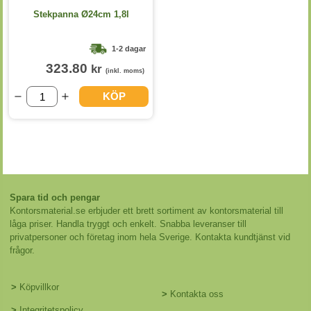
Stekpanna Ø24cm 1,8l
1-2 dagar
323.80
kr
(inkl. moms)
KÖP
Spara tid och pengar
Kontorsmaterial.se erbjuder ett brett sortiment av kontorsmaterial till
låga priser. Handla tryggt och enkelt. Snabba leveranser till
privatpersoner och företag inom hela Sverige. Kontakta kundtjänst vid
frågor.
>
Köpvillkor
>
Kontakta oss
>
Integritetspolicy