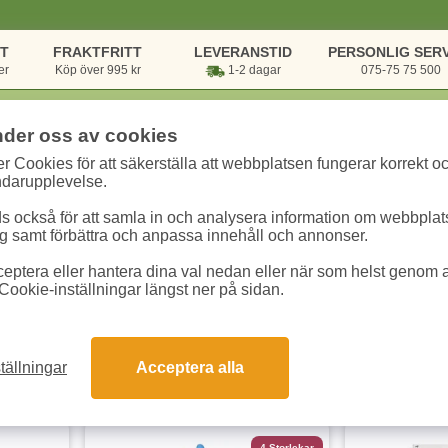
NT
FRAKTFRITT
LEVERANSTID
PERSONLIG SERV
er
Köp över 995 kr
1-2 dagar
075-75 75 500
nder oss av cookies
r Cookies för att säkerställa att webbplatsen fungerar korrekt o
rsvaror
/
Packa & Posta
/
Plast- & Blixtlåspåsar
ndarupplevelse.
tlåspåsar
 också för att samla in och analysera information om webbpla
 samt förbättra och anpassa innehåll och annonser.
eptera eller hantera dina val nedan eller när som helst genom at
Cookie-inställningar längst ner på sidan.
tällningar
Acceptera alla
dukter
4 Storlekar