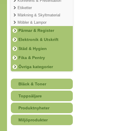
Konferens & Presentation
Etiketter
Märkning & Skyltmaterial
Möbler & Lampor
Pärmar & Register
Elektronik & Utskrift
Städ & Hygien
Fika & Pentry
Övriga kategorier
Bläck & Toner
Toppsäljare
Produktnyheter
Miljöprodukter