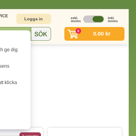
ICE
exkl.
inkl.
Logga in
moms
moms
0
0.00 kr
ch ge dig
tsens
t klicka
2 varianter