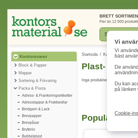
BRETT SORTIME
Fler än 12 000 produkt
Vi anvä
Vi använde
Startsida
/
Kategorier
/
Konto
bäst anvä
Kontorsvaror
Plast- & Blix
Block & Papper
De används
användning
Mappar
Inga produkter att visa.
Sortering & Förvaring
Du kan acc
Packa & Posta
på länken 
Adress- & Frankeringsetiketter
Adresslappar & Fraktsedlar
Bindgarn & Lack
Cookie-ins
Populära pro
Brevpapper
Brevpåsar
Brytkniv
Bubbelplast
3 varianter