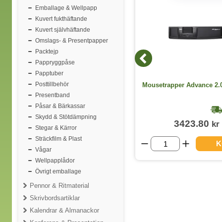
Emballage & Wellpapp
Kuvert fukthäftande
Kuvert självhäftande
Omslags- & Presentpapper
Packtejp
Pappryggpåse
Papptuber
Duck WC-rent Aktiv Gel Marine
Posttillbehör
Mousetrapper Advance 2.0 
750ml
Presentband
Påsar & Bärkassar
1-2 dagar
Skydd & Stötdämpning
56.30
3423.80
kr
kr
(inkl. moms)
Stegar & Kärror
Sträckfilm & Plast
VISA ALLA VARIANTER
K
Vågar
Wellpapplådor
Övrigt emballage
Pennor & Ritmaterial
Skrivbordsartiklar
Kalendrar & Almanackor