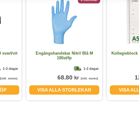
svart/vit
Engångshandskar Nitril Blå M
Kollegieblock 
100st/fp
1-2 dagar
1-2 dagar
68.80
1
kr
(inkl. moms)
(inkl. moms)
ÖP
VISA ALLA STORLEKAR
VISA AL