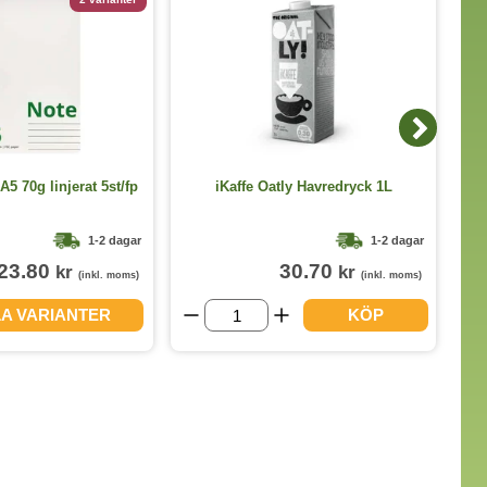
Al
A5 70g linjerat 5st/fp
iKaffe Oatly Havredryck 1L
1-2 dagar
1-2 dagar
23.80
30.70
kr
kr
(inkl. moms)
(inkl. moms)
LA VARIANTER
KÖP