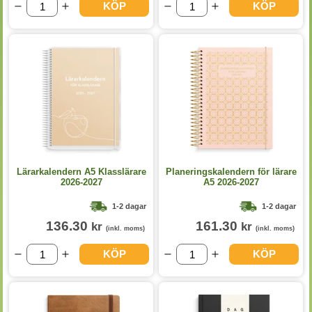
KÖP
KÖP
Lärarkalendern A5 Klasslärare
Planeringskalendern för lärare
2026-2027
A5 2026-2027
1-2 dagar
1-2 dagar
136.30
161.30
kr
kr
(inkl. moms)
(inkl. moms)
KÖP
KÖP