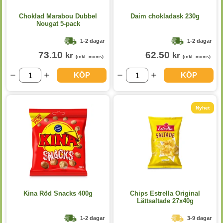
Choklad Marabou Dubbel
Daim chokladask 230g
Nougat 5-pack
1-2 dagar
1-2 dagar
73.10
62.50
kr
kr
(inkl. moms)
(inkl. moms)
KÖP
KÖP
Nyhet
Kina Röd Snacks 400g
Chips Estrella Original
Lättsaltade 27x40g
1-2 dagar
3-9 dagar