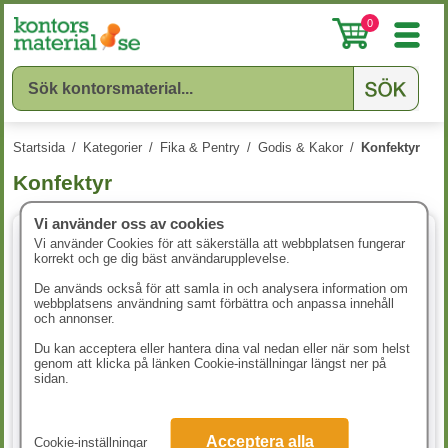
0
Startsida
/
Kategorier
/
Fika & Pentry
/
Godis & Kakor
/
Konfektyr
Konfektyr
Vi använder oss av cookies
Vi använder Cookies för att säkerställa att webbplatsen fungerar
korrekt och ge dig bäst användarupplevelse.
De används också för att samla in och analysera information om
webbplatsens användning samt förbättra och anpassa innehåll
och annonser.
Du kan acceptera eller hantera dina val nedan eller när som helst
genom att klicka på länken Cookie-inställningar längst ner på
sidan.
Marabou Premium Dark 70%
Merci Petits 1000g
120x10g/fp
Acceptera alla
Cookie-inställningar