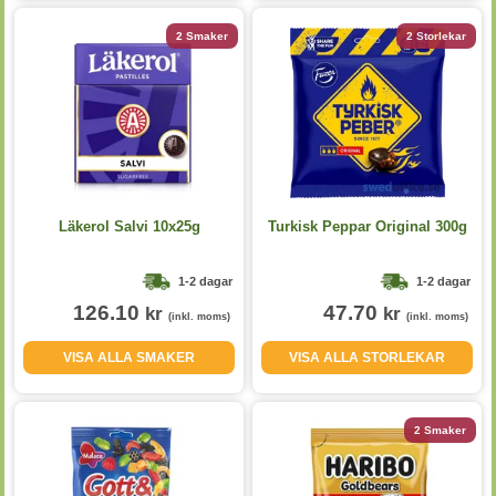
2 Smaker
2 Storlekar
Läkerol Salvi 10x25g
Turkisk Peppar Original 300g
1-2 dagar
1-2 dagar
126.10
47.70
kr
kr
(inkl. moms)
(inkl. moms)
VISA ALLA SMAKER
VISA ALLA STORLEKAR
2 Smaker