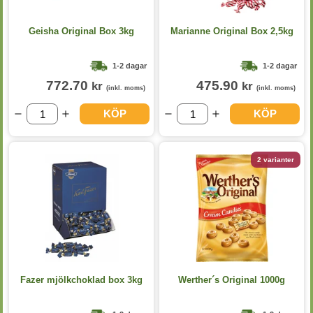
Geisha Original Box 3kg
Marianne Original Box 2,5kg
1-2 dagar
1-2 dagar
772.70
475.90
kr
kr
(inkl. moms)
(inkl. moms)
KÖP
KÖP
2 varianter
Fazer mjölkchoklad box 3kg
Werther´s Original 1000g