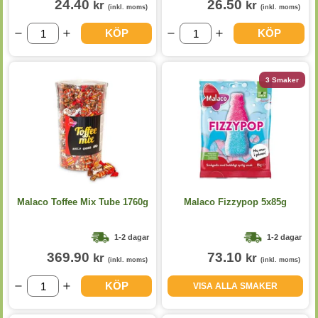
24.40
26.50
kr
kr
(inkl. moms)
(inkl. moms)
KÖP
KÖP
3 Smaker
Malaco Toffee Mix Tube 1760g
Malaco Fizzypop 5x85g
1-2 dagar
1-2 dagar
369.90
73.10
kr
kr
(inkl. moms)
(inkl. moms)
KÖP
VISA ALLA SMAKER