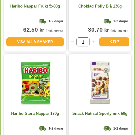
Haribo Nappar Frukt 5x80g
Choklad Polly Blå 130g
1-2 dagar
1-2 dagar
62.50
30.70
kr
kr
(inkl. moms)
(inkl. moms)
KÖP
VISA ALLA SMAKER
Haribo Stora Nappar 170g
Snack Nutisal Sporty mix 60g
1-2 dagar
1-2 dagar