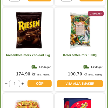
2 Smaker
Riesenkola mörk choklad 1kg
Kolor toffee mix 1000g
1-2 dagar
1-2 dagar
174.90
100.70
kr
kr
(inkl. moms)
(inkl. moms)
KÖP
VISA ALLA SMAKER