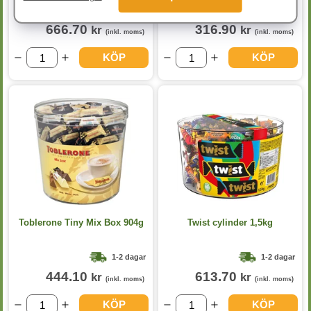
1-2 dagar
1-2 dagar
666.70
316.90
kr
kr
(inkl. moms)
(inkl. moms)
KÖP
KÖP
Toblerone Tiny Mix Box 904g
Twist cylinder 1,5kg
1-2 dagar
1-2 dagar
444.10
613.70
kr
kr
(inkl. moms)
(inkl. moms)
KÖP
KÖP