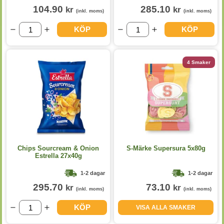
104.90
285.10
kr
kr
(inkl. moms)
(inkl. moms)
KÖP
KÖP
4 Smaker
Chips Sourcream & Onion
S-Märke Supersura 5x80g
Estrella 27x40g
1-2 dagar
1-2 dagar
295.70
73.10
kr
kr
(inkl. moms)
(inkl. moms)
KÖP
VISA ALLA SMAKER