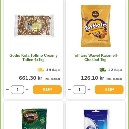
Godis Kola Toffino Creamy
Tofflairs Wawel Karamell-
Toffee 4x1kg
Choklad 1kg
3-9 dagar
1-2 dagar
661.30
126.10
kr
kr
(inkl. moms)
(inkl. moms)
KÖP
KÖP