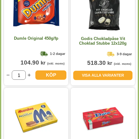
Dumle Original 450g/fp
Godis Chokladpåse Vit
Choklad Stubbe 12x120g
1-2 dagar
3-9 dagar
104.90
518.30
kr
kr
(inkl. moms)
(inkl. moms)
KÖP
VISA ALLA VARIANTER