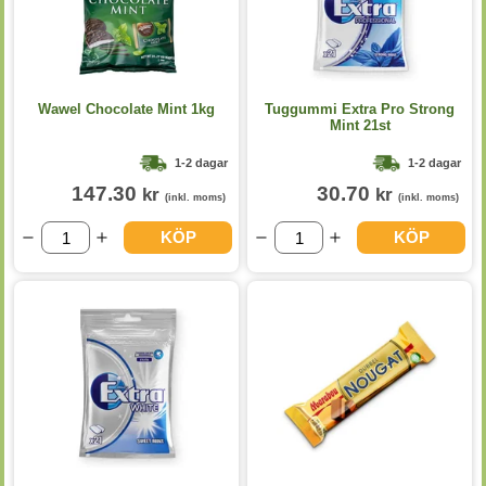
Wawel Chocolate Mint 1kg
Tuggummi Extra Pro Strong
Mint 21st
1-2 dagar
1-2 dagar
147.30
30.70
kr
kr
(inkl. moms)
(inkl. moms)
KÖP
KÖP