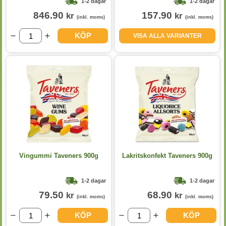
1-2 dagar
1-2 dagar
846.90
157.90
kr
kr
(inkl. moms)
(inkl. moms)
KÖP
VISA ALLA VARIANTER
Vingummi Taveners 900g
Lakritskonfekt Taveners 900g
1-2 dagar
1-2 dagar
79.50
68.90
kr
kr
(inkl. moms)
(inkl. moms)
KÖP
KÖP