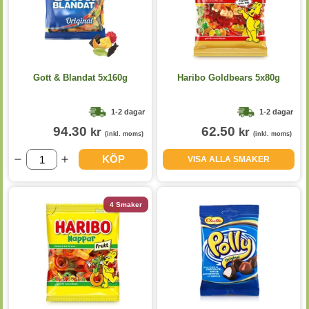
Gott & Blandat 5x160g
Haribo Goldbears 5x80g
1-2 dagar
1-2 dagar
94.30
62.50
kr
kr
(inkl. moms)
(inkl. moms)
KÖP
VISA ALLA SMAKER
4 Smaker