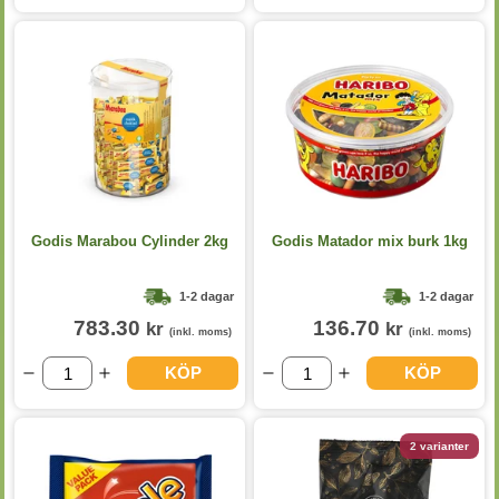
Godis Marabou Cylinder 2kg
Godis Matador mix burk 1kg
1-2 dagar
1-2 dagar
783.30
136.70
kr
kr
(inkl. moms)
(inkl. moms)
KÖP
KÖP
2 varianter