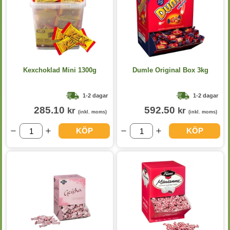
Kexchoklad Mini 1300g
Dumle Original Box 3kg
1-2 dagar
1-2 dagar
285.10
592.50
kr
kr
(inkl. moms)
(inkl. moms)
KÖP
KÖP