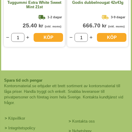
Tuggummi Extra White Sweet
Godis dubbelnougat 42x43g
Mint 21st
1-2 dagar
3-9 dagar
25.40
666.70
kr
kr
(inkl. moms)
(inkl. moms)
KÖP
KÖP
Spara tid och pengar
Kontorsmaterial.se erbjuder ett brett sortiment av kontorsmaterial till
låga priser. Handla tryggt och enkelt. Snabba leveranser till
privatpersoner och företag inom hela Sverige. Kontakta kundtjänst vid
frågor.
>
Köpvillkor
>
Kontakta oss
>
Integritetspolicy
>
Nyhetsbrev