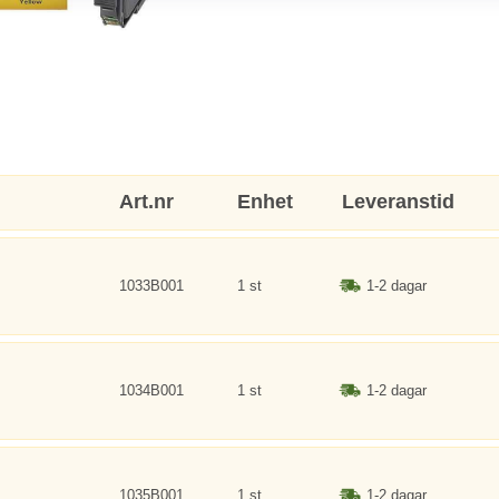
Art.nr
Enhet
Leveranstid
1033B001
1 st
1-2 dagar
1034B001
1 st
1-2 dagar
1035B001
1 st
1-2 dagar