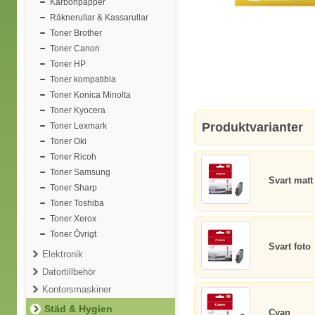
Karbonpapper
Räknerullar & Kassarullar
Toner Brother
Toner Canon
Toner HP
Toner kompatibla
Toner Konica Minolta
Toner Kyocera
Produktvarianter
Toner Lexmark
Toner Oki
Toner Ricoh
Toner Samsung
Svart matt
Toner Sharp
Toner Toshiba
Toner Xerox
Toner Övrigt
Svart foto
Elektronik
Datortillbehör
Kontorsmaskiner
Städ & Hygien
Cyan