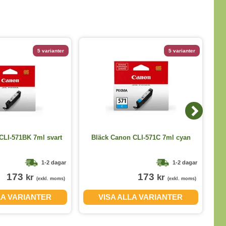
5 varianter
5 varianter
CLI-571BK 7ml svart
Bläck Canon CLI-571C 7ml cyan
Bl
1-2 dagar
1-2 dagar
173
173
kr
kr
(exkl. moms)
(exkl. moms)
LA VARIANTER
VISA ALLA VARIANTER