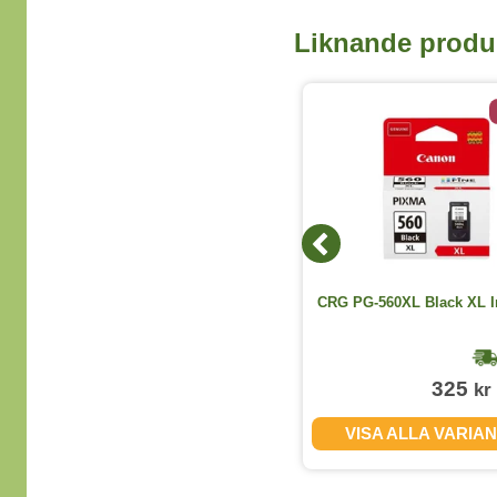
Liknande produ
7 varianter
Kassa-/kvittorullar thermo bisfenolfri
CRG PG-560XL Black XL I
58mm 15m D=36mm 4st/fp
1-2 dagar
55
325
kr
kr
(exkl. moms)
VISA ALLA VARIANTER
VISA ALLA VARIA