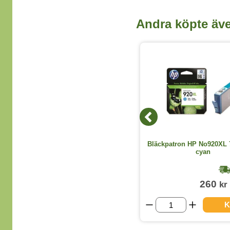
Andra köpte äv
Våtduk skärmar 100st/fp
Bläckpatron HP No920XL 
cyan
1-2 dagar
65
260
kr
kr
(exkl. moms)
KÖP
K