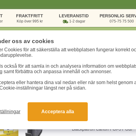
NT
FRAKTFRITT
LEVERANSTID
PERSONLIG SERV
er
Köp över 995 kr
1-2 dagar
075-75 75 500
nder oss av cookies
r Cookies för att säkerställa att webbplatsen fungerar korrekt o
onik & Utskrift
/
Bläck & Toner
/
Bläckpatroner Canon
/
Bläckpatron Cano
ndarupplevelse.
 också för att samla in och analysera information om webbpla
Bläckpatron Cano
 samt förbättra och anpassa innehåll och annonser.
eptera eller hantera dina val nedan eller när som helst genom at
Art.nr:
1037B001
Enhet:
1 st
Cookie-inställningar längst ner på sidan.
230 kr
tällningar
Acceptera alla
Snabba leveranser
Gara
Bläckpatron Canon PGI-9Y Gul