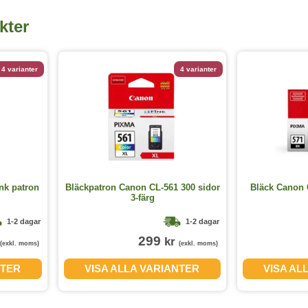
kter
4 varianter
4 varianter
nk patron
Bläckpatron Canon CL-561 300 sidor
Bläck Canon 
3-färg
1-2 dagar
1-2 dagar
299
kr
(exkl. moms)
(exkl. moms)
NTER
VISA ALLA VARIANTER
VISA AL