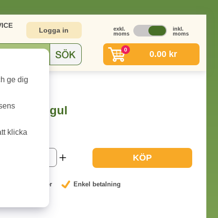
ICE
exkl.
inkl.
Logga in
moms
moms
0
0.00 kr
ch ge dig
n PGI-9Y gul
tsens
n PGI-9Y gul
t klicka
1-2 dagar
KÖP
nterat låga priser
Enkel betalning