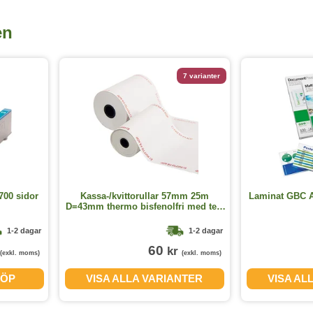
en
7 varianter
700 sidor
Kassa-/kvittorullar 57mm 25m
Laminat GBC A4
D=43mm thermo bisfenolfri med text
5st/fp
1-2 dagar
1-2 dagar
60
kr
(exkl. moms)
(exkl. moms)
ÖP
VISA ALLA VARIANTER
VISA AL