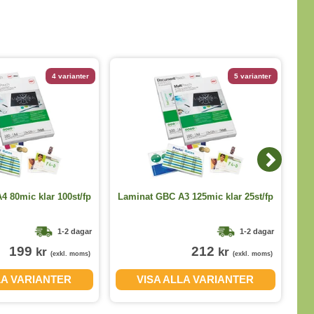
4 varianter
5 varianter
La
 80mic klar 100st/fp
Laminat GBC A3 125mic klar 25st/fp
1-2 dagar
1-2 dagar
199
212
kr
kr
(exkl. moms)
(exkl. moms)
LA VARIANTER
VISA ALLA VARIANTER