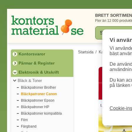
BRETT SORTIME
Fler än 12 000 produkt
Vi anvä
Vi använde
Startsida
/
Kategorier
/
Elektr
bäst anvä
Kontorsvaror
Pärmar & Register
De används
användning
Elektronik & Utskrift
Du kan acc
Bläck & Toner
på länken 
Bläckpatroner Brother
Bläckpatroner Canon
Bläckpatroner Epson
Bläckpatroner HP
Cookie-ins
Bläckpatroner kompatibla
Film
Färgband