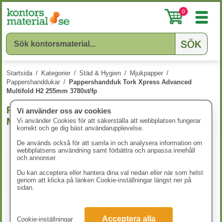
0
Startsida
/
Kategorier
/
Städ & Hygien
/
Mjukpapper
/
Pappershanddukar
/
Pappershandduk Tork Xpress Advanced
Multifold H2 255mm 3780st/fp
Pappershandduk Tork Xpress Advanced
Vi använder oss av cookies
Multifold H2 255mm 3780st/fp
Vi använder Cookies för att säkerställa att webbplatsen fungerar
korrekt och ge dig bäst användarupplevelse.
De används också för att samla in och analysera information om
webbplatsens användning samt förbättra och anpassa innehåll
och annonser.
Du kan acceptera eller hantera dina val nedan eller när som helst
genom att klicka på länken Cookie-inställningar längst ner på
sidan.
Acceptera alla
Cookie-inställningar