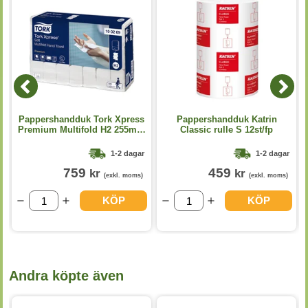
Pappershandduk Tork Xpress
Pappershandduk Katrin
Premium Multifold H2 255mm
Classic rulle S 12st/fp
3150st/fp
1-2 dagar
1-2 dagar
759
459
kr
kr
(exkl. moms)
(exkl. moms)
KÖP
KÖP
Andra köpte även