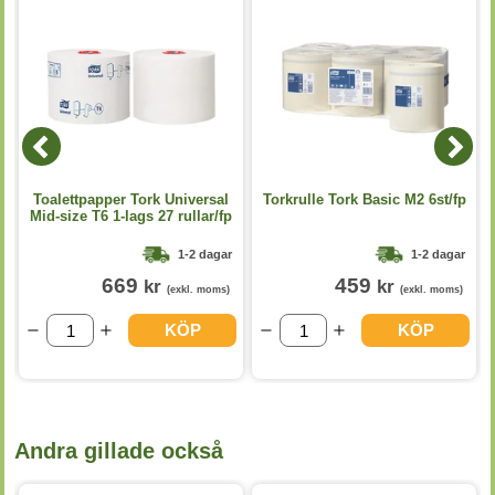
Toalettpapper Tork Universal
Torkrulle Tork Basic M2 6st/fp
Mid-size T6 1-lags 27 rullar/fp
1-2 dagar
1-2 dagar
669
459
kr
kr
(exkl. moms)
(exkl. moms)
KÖP
KÖP
Andra gillade också