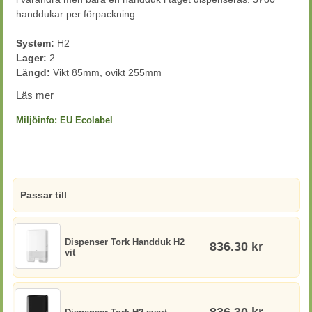
handdukar per förpackning.
System:
H2
Lager:
2
Längd:
Vikt 85mm, ovikt 255mm
Bredd:
212mm
Läs mer
Färg:
Vit
Torks artikelnummer:
130289
Miljöinfo:
EU Ecolabel
Passar till
Dispenser Tork Handduk H2
836.30 kr
vit