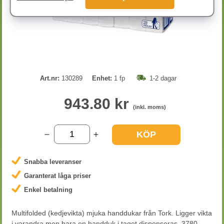
Art.nr:
130289
Enhet:
1 fp
1-2 dagar
943.80 kr
(inkl. moms)
KÖP
Snabba leveranser
Garanterat låga priser
Enkel betalning
Multifolded (kedjevikta) mjuka handdukar från Tork. Ligger vikta
i varandra men bara en handduk i taget dispenseras. 3780