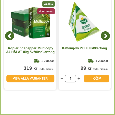
A4 80g
4 varianter
p
Kopieringspapper Multicopy
Kaffemjölk 2cl 100st/kartong
A4 HÅLAT 80g 5x500st/kartong
1-2 dagar
1-2 dagar
319
99
kr
kr
(exkl. moms)
(exkl. moms)
KÖP
VISA ALLA VARIANTER