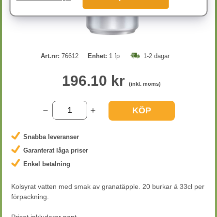
Art.nr:
76612
Enhet:
1 fp
1-2 dagar
196.10 kr
(inkl. moms)
KÖP
Snabba leveranser
Garanterat låga priser
Enkel betalning
Kolsyrat vatten med smak av granatäpple. 20 burkar á 33cl per
förpackning.