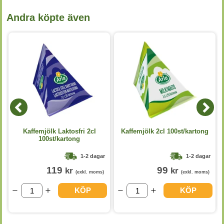
Andra köpte även
Kaffemjölk Laktosfri 2cl
Kaffemjölk 2cl 100st/kartong
100st/kartong
1-2 dagar
1-2 dagar
119
99
kr
kr
(exkl. moms)
(exkl. moms)
KÖP
KÖP