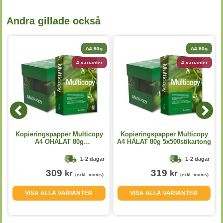
Andra gillade också
A4 80g
A4 80g
4 varianter
4 varianter
Kopieringspapper Multicopy
Kopieringspapper Multicopy
A4 OHÅLAT 80g
A4 HÅLAT 80g 5x500st/kartong
5x500st/kartong
1-2 dagar
1-2 dagar
309
319
kr
kr
(exkl. moms)
(exkl. moms)
VISA ALLA VARIANTER
VISA ALLA VARIANTER