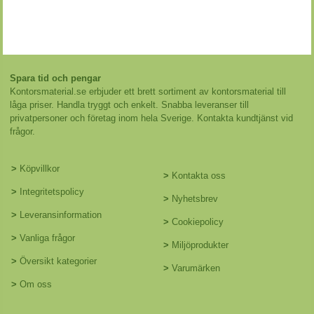
Spara tid och pengar
Kontorsmaterial.se erbjuder ett brett sortiment av kontorsmaterial till
låga priser. Handla tryggt och enkelt. Snabba leveranser till
privatpersoner och företag inom hela Sverige. Kontakta kundtjänst vid
frågor.
>
Köpvillkor
>
Kontakta oss
>
Integritetspolicy
>
Nyhetsbrev
>
Leveransinformation
>
Cookiepolicy
>
Vanliga frågor
>
Miljöprodukter
>
Översikt kategorier
>
Varumärken
>
Om oss