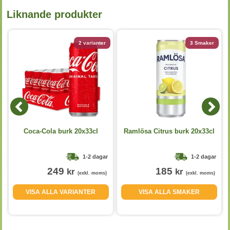
Liknande produkter
2 varianter
3 Smaker
Coca-Cola burk 20x33cl
Ramlösa Citrus burk 20x33cl
1-2 dagar
1-2 dagar
249
185
kr
kr
(exkl. moms)
(exkl. moms)
VISA ALLA VARIANTER
VISA ALLA SMAKER