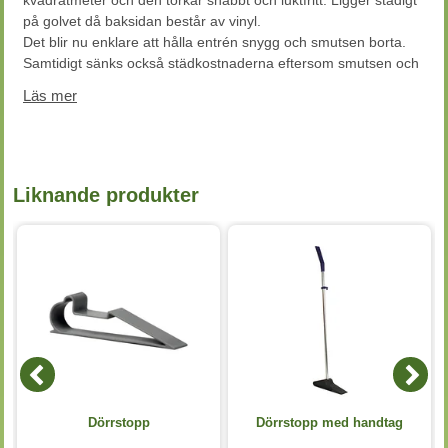
kvadratmeter och den torkar snabbt och luktfritt. Ligger stadigt
på golvet då baksidan består av vinyl.
Det blir nu enklare att hålla entrén snygg och smutsen borta.
Samtidigt sänks också städkostnaderna eftersom smutsen och
vätskan håller sig på mattan.
Läs mer
- Skaka, dammsug eller spola av
- Höga absorberande egenskaper
- För inomhusbruk
- Med fasade kanter
- Tillverkad i olefin, baksida av vinyl
Liknande produkter
- Tjocklek: 9,0mm
Begränsad returrätt
e
Dörrstopp
Dörrstopp med handtag