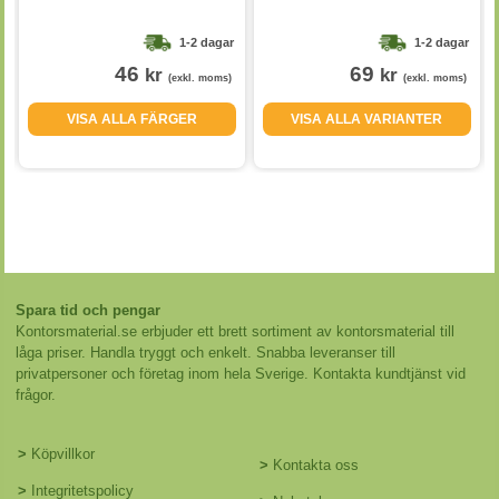
1-2 dagar
1-2 dagar
46
69
kr
kr
(exkl. moms)
(exkl. moms)
VISA ALLA FÄRGER
VISA ALLA VARIANTER
Spara tid och pengar
Kontorsmaterial.se erbjuder ett brett sortiment av kontorsmaterial till
låga priser. Handla tryggt och enkelt. Snabba leveranser till
privatpersoner och företag inom hela Sverige. Kontakta kundtjänst vid
frågor.
>
Köpvillkor
>
Kontakta oss
>
Integritetspolicy