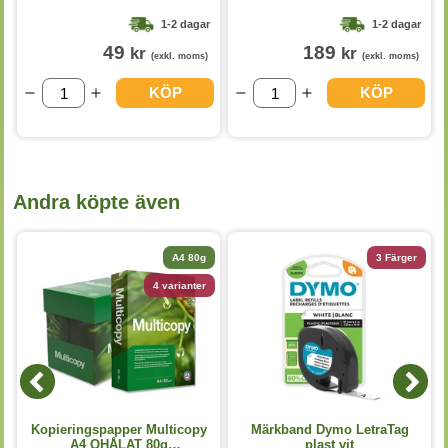
1-2 dagar
1-2 dagar
49
189
kr
kr
(exkl. moms)
(exkl. moms)
KÖP
KÖP
Andra köpte även
A4 80g
3 Färger
4 varianter
Kopieringspapper Multicopy
Märkband Dymo LetraTag
A4 OHÅLAT 80g
plast vit