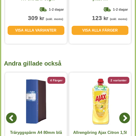
5x500st/kartong
1-2 dagar
1-2 dagar
309
123
kr
kr
(exkl. moms)
(exkl. moms)
VISA ALLA VARIANTER
VISA ALLA FÄRGER
Andra gillade också
4 Färger
2 varianter
Träryggspärm A4 80mm blå
Allrengöring Ajax Citron 1,5l