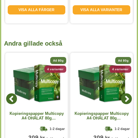
VISA ALLA FÄRGER
VISA ALLA VARIANTER
Andra gillade också
A4 80g
A4 80g
4 varianter
4 varianter
Kopieringspapper Multicopy
Kopieringspapper Multicopy
A4 OHÅLAT 80g
A4 OHÅLAT 80g
5x500st/kartong
5x500st/kartong
1-2 dagar
1-2 dagar
309
309
kr
kr