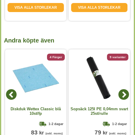
VISA ALLA STORLEKAR
VISA ALLA STORLEKAR
Andra köpte även
4 Färger
9 varianter
p
Diskduk Wettex Classic blå
Sopsäck 125l PE 0,04mm svart
10st/fp
25st/rulle
1-2 dagar
1-2 dagar
83
79
kr
kr
(exkl. moms)
(exkl. moms)