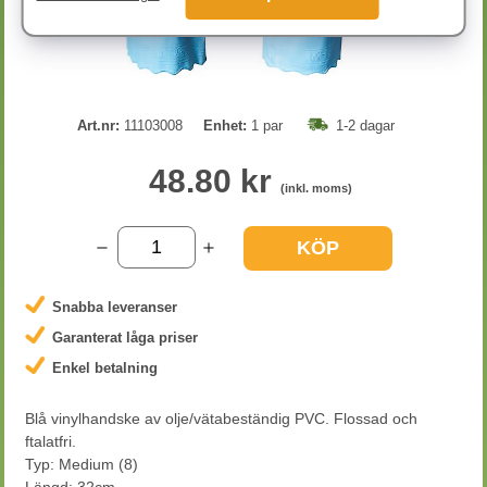
Art.nr:
11103008
Enhet:
1 par
1-2 dagar
48.80 kr
(inkl. moms)
KÖP
Snabba leveranser
Garanterat låga priser
Enkel betalning
Blå vinylhandske av olje/vätabeständig PVC. Flossad och
ftalatfri.
Typ: Medium (8)