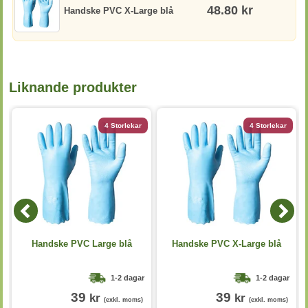
48.80 kr
Handske PVC X-Large blå
Liknande produkter
4 Storlekar
4 Storlekar
Handske PVC Large blå
Handske PVC X-Large blå
1-2 dagar
1-2 dagar
39
39
kr
kr
(exkl. moms)
(exkl. moms)