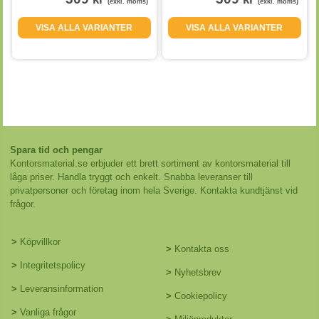
(exkl. moms)
(exkl. moms)
VISA ALLA VARIANTER
VISA ALLA VARIANTER
Spara tid och pengar
Kontorsmaterial.se erbjuder ett brett sortiment av kontorsmaterial till
låga priser. Handla tryggt och enkelt. Snabba leveranser till
privatpersoner och företag inom hela Sverige. Kontakta kundtjänst vid
frågor.
>
Köpvillkor
>
Kontakta oss
>
Integritetspolicy
>
Nyhetsbrev
>
Leveransinformation
>
Cookiepolicy
>
Vanliga frågor