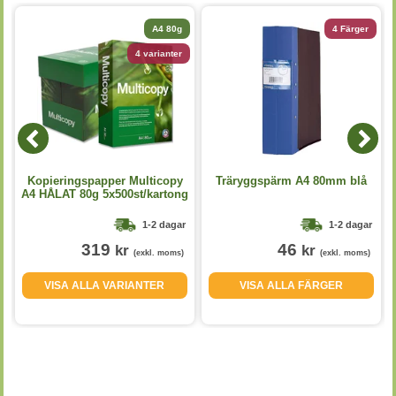
A4 80g
4 Färger
4 varianter
Kopieringspapper Multicopy
Träryggspärm A4 80mm blå
A4 HÅLAT 80g 5x500st/kartong
1-2 dagar
1-2 dagar
319
46
kr
kr
(exkl. moms)
(exkl. moms)
VISA ALLA VARIANTER
VISA ALLA FÄRGER