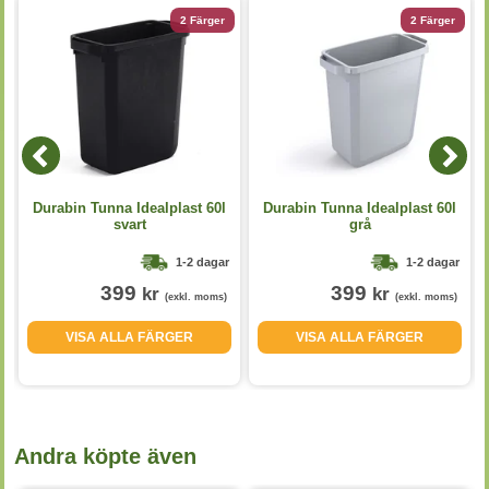
2 Färger
2 Färger
t
Durabin Tunna Idealplast 60l
Durabin Tunna Idealplast 60l
svart
grå
1-2 dagar
1-2 dagar
399
399
kr
kr
(exkl. moms)
(exkl. moms)
VISA ALLA FÄRGER
VISA ALLA FÄRGER
Andra köpte även