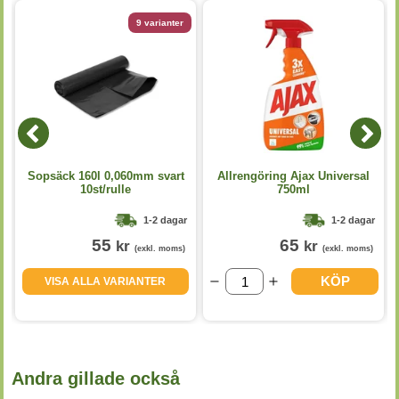
9 varianter
p
Sopsäck 160l 0,060mm svart
Allrengöring Ajax Universal
10st/rulle
750ml
1-2 dagar
1-2 dagar
55
65
kr
kr
(exkl. moms)
(exkl. moms)
KÖP
VISA ALLA VARIANTER
Andra gillade också