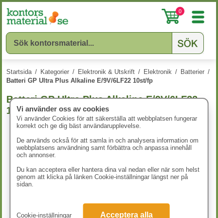
0
Startsida
/
Kategorier
/
Elektronik & Utskrift
/
Elektronik
/
Batterier
/
Batteri GP Ultra Plus Alkaline E/9V/6LF22 10st/fp
Batteri GP Ultra Plus Alkaline E/9V/6LF22
Vi använder oss av cookies
10st/fp
Vi använder Cookies för att säkerställa att webbplatsen fungerar
korrekt och ge dig bäst användarupplevelse.
De används också för att samla in och analysera information om
webbplatsens användning samt förbättra och anpassa innehåll
och annonser.
Du kan acceptera eller hantera dina val nedan eller när som helst
genom att klicka på länken Cookie-inställningar längst ner på
sidan.
Acceptera alla
Cookie-inställningar