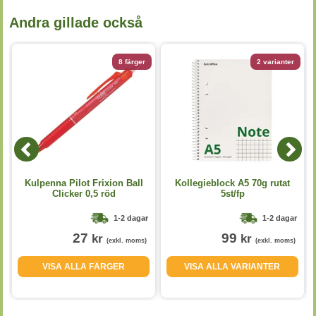
Andra gillade också
8 färger
2 varianter
Kulpenna Pilot Frixion Ball
Kollegieblock A5 70g rutat
Clicker 0,5 röd
5st/fp
1-2 dagar
1-2 dagar
27
99
kr
kr
(exkl. moms)
(exkl. moms)
VISA ALLA FÄRGER
VISA ALLA VARIANTER