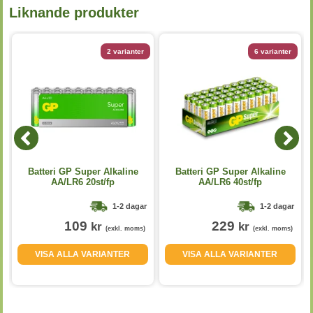
Liknande produkter
2 varianter
6 varianter
7
Batteri GP Super Alkaline
Batteri GP Super Alkaline
AA/LR6 20st/fp
AA/LR6 40st/fp
1-2 dagar
1-2 dagar
109
229
kr
kr
(exkl. moms)
(exkl. moms)
VISA ALLA VARIANTER
VISA ALLA VARIANTER