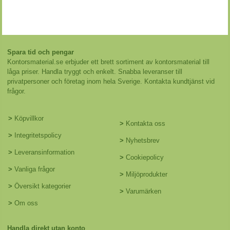
Spara tid och pengar
Kontorsmaterial.se erbjuder ett brett sortiment av kontorsmaterial till
låga priser. Handla tryggt och enkelt. Snabba leveranser till
privatpersoner och företag inom hela Sverige. Kontakta kundtjänst vid
frågor.
>
Köpvillkor
>
Kontakta oss
>
Integritetspolicy
>
Nyhetsbrev
>
Leveransinformation
>
Cookiepolicy
>
Vanliga frågor
>
Miljöprodukter
>
Översikt kategorier
>
Varumärken
>
Om oss
Handla direkt utan konto