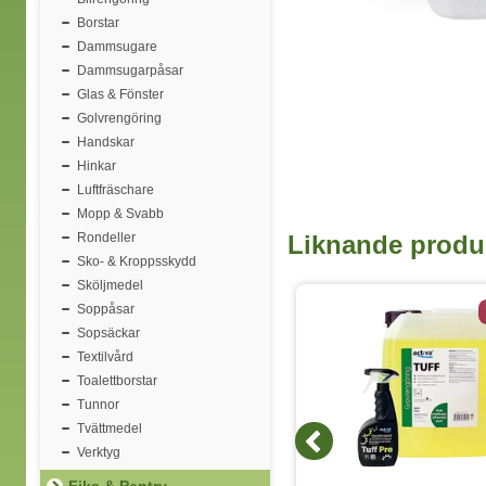
Borstar
Dammsugare
Dammsugarpåsar
Glas & Fönster
Golvrengöring
Handskar
Hinkar
Luftfräschare
Mopp & Svabb
Rondeller
Liknande produ
Sko- & Kroppsskydd
Sköljmedel
Soppåsar
Sopsäckar
Textilvård
Toalettborstar
Tunnor
Tvättmedel
Verktyg