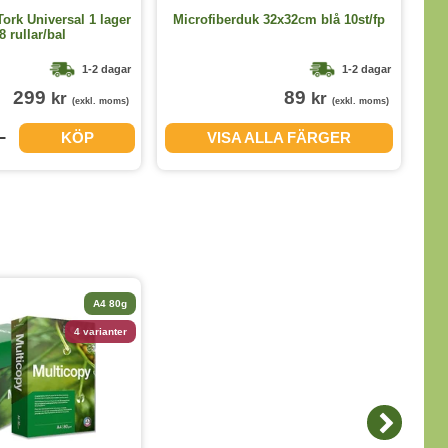
S
Tork Universal 1 lager
Microfiberduk 32x32cm blå 10st/fp
8 rullar/bal
1-2 dagar
1-2 dagar
299
89
kr
kr
(exkl. moms)
(exkl. moms)
KÖP
VISA ALLA FÄRGER
A4 80g
4 varianter