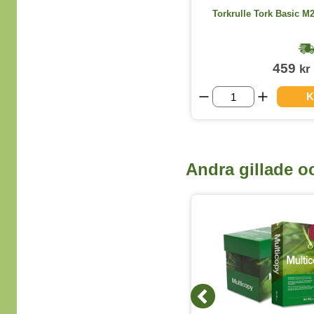
Engångshandskar Nitril Svart L
Torkrulle Tork Basic M2
100st/fp
1-2 dagar
54
459
kr
kr
(exkl. moms)
VISA ALLA STORLEKAR
K
Andra gillade o