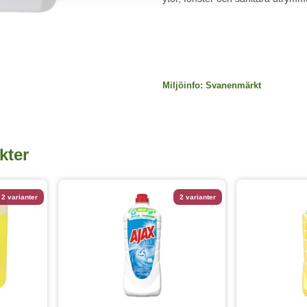
Miljöinfo:
Svanenmärkt
kter
2 varianter
2 varianter