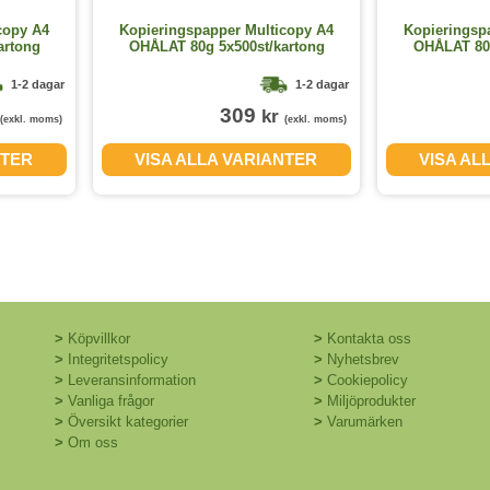
copy A4
Kopieringspapper Multicopy A4
Kopieringsp
artong
OHÅLAT 80g 5x500st/kartong
OHÅLAT 80g
1-2 dagar
1-2 dagar
309
kr
(exkl. moms)
(exkl. moms)
NTER
VISA ALLA VARIANTER
VISA AL
>
Köpvillkor
>
Kontakta oss
>
Integritetspolicy
>
Nyhetsbrev
>
Leveransinformation
>
Cookiepolicy
>
Vanliga frågor
>
Miljöprodukter
>
Översikt kategorier
>
Varumärken
>
Om oss