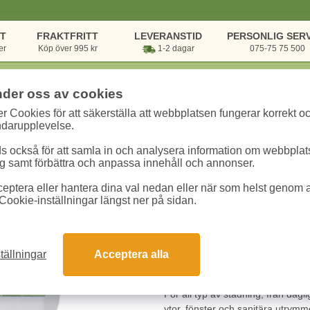
NT
FRAKTFRITT
LEVERANSTID
PERSONLIG SERV
er
Köp över 995 kr
1-2 dagar
075-75 75 500
nder oss av cookies
r Cookies för att säkerställa att webbplatsen fungerar korrekt o
& Hygien
/
Städartiklar
/
Allrengöring
/
ALLFIX rengöring 5l
ndarupplevelse.
 också för att samla in och analysera information om webbpla
ALLFIX rengöring 
 samt förbättra och anpassa innehåll och annonser.
eptera eller hantera dina val nedan eller när som helst genom at
Art.nr:
1106
Enhet:
1 st
1
Cookie-inställningar längst ner på sidan.
281.30 kr
tällningar
Acceptera alla
Snabba leveranser
Gara
För all typ av städning, från dagl
ytor, fönster och sanitära utrymme