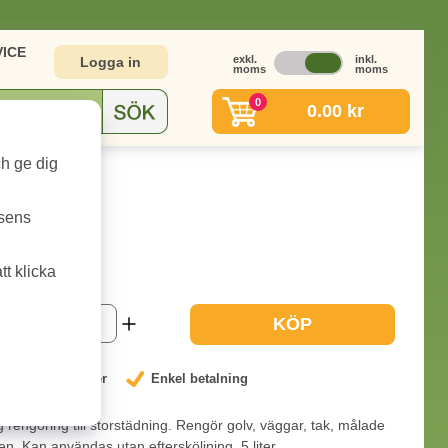
ICE
exkl.
inkl.
Logga in
moms
moms
0
0.00 kr
ch ge dig
tsens
5l
t klicka
-2 dagar
KÖP
nterat låga priser
Enkel betalning
ig rengöring till storstädning. Rengör golv, väggar, tak, målade
n. Kan användas utan eftersköljning. 5 liter.