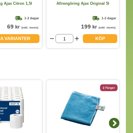
g Ajax Citron 1,5l
Allrengöring Ajax Original 5l
1-2 dagar
1-2 dagar
69
199
kr
kr
(exkl. moms)
(exkl. moms)
LA VARIANTER
KÖP
2 Färger