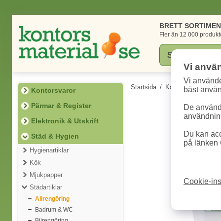
BRETT SORTIME
Fler än 12 000 produkt
Vi anvä
Vi använde
Startsida
/
Kategorier
/
Städ 
bäst anvä
Kontorsvaror
Pärmar & Register
De används
användning
Elektronik & Utskrift
Du kan acc
Städ & Hygien
på länken 
Hygienartiklar
Kök
Mjukpapper
Cookie-ins
Städartiklar
Allrengöring
Badrum & WC
Bilrengöring