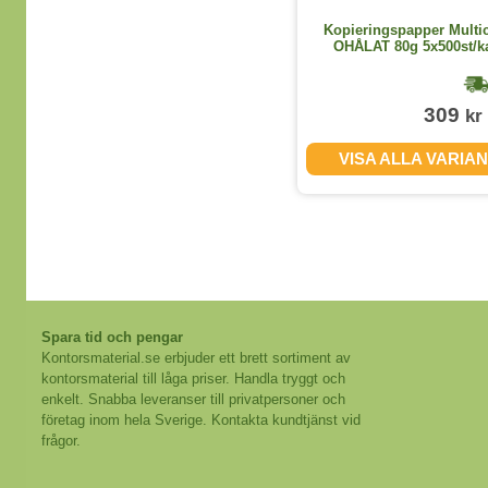
Kopieringspapper Multi
OHÅLAT 80g 5x500st/k
309
kr
VISA ALLA VARIA
Spara tid och pengar
Kontorsmaterial.se erbjuder ett brett sortiment av
kontorsmaterial till låga priser. Handla tryggt och
enkelt. Snabba leveranser till privatpersoner och
företag inom hela Sverige. Kontakta kundtjänst vid
frågor.