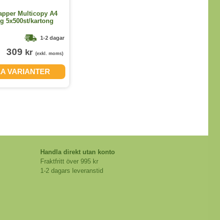
apper Multicopy A4
 5x500st/kartong
1-2 dagar
309
kr
(exkl. moms)
LA VARIANTER
Handla direkt utan konto
Fraktfritt över 995 kr
1-2 dagars leveranstid