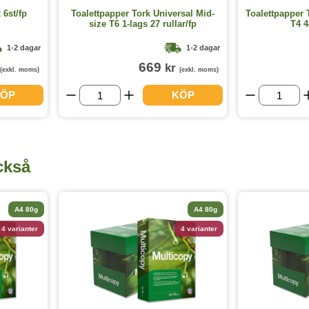
 6st/fp
Toalettpapper Tork Universal Mid-
Toalettpapper 
size T6 1-lags 27 rullar/fp
T4 4
1-2 dagar
1-2 dagar
669
kr
(exkl. moms)
(exkl. moms)
ÖP
KÖP
ckså
A4 80g
A4 80g
4 varianter
4 varianter