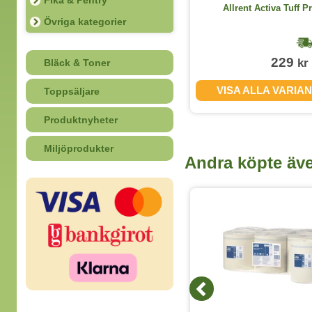
Fika & Pentry
Möbelpolish MP52 250ml
Allrent Activa Tuff Pr
Övriga kategorier
1-2 dagar
44
229
kr
kr
Bläck & Toner
(exkl. moms)
KÖP
VISA ALLA VARIA
Toppsäljare
Produktnyheter
Miljöprodukter
Andra köpte äv
5 Storlekar