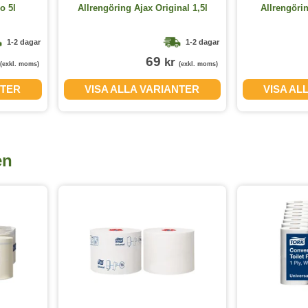
o 5l
Allrengöring Ajax Original 1,5l
Allrengörin
1-2 dagar
1-2 dagar
69
kr
(exkl. moms)
(exkl. moms)
NTER
VISA ALLA VARIANTER
VISA AL
en