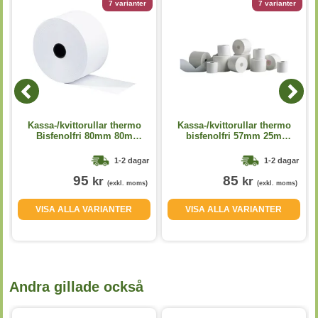
7 varianter
7 varianter
Kassa-/kvittorullar thermo
Kassa-/kvittorullar thermo
Bisfenolfri 80mm 80m
bisfenolfri 57mm 25m
D=80mm 3st/fp
D=35mm 5st/fp
1-2 dagar
1-2 dagar
95
85
kr
kr
(exkl. moms)
(exkl. moms)
VISA ALLA VARIANTER
VISA ALLA VARIANTER
Andra gillade också