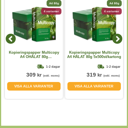
A4 80g
A4 80g
4 varianter
4 varianter
Kopieringspapper Multicopy
Kopieringspapper Multicopy
A4 OHÅLAT 80g
A4 HÅLAT 80g 5x500st/kartong
5x500st/kartong
1-2 dagar
1-2 dagar
309
319
kr
kr
(exkl. moms)
(exkl. moms)
VISA ALLA VARIANTER
VISA ALLA VARIANTER