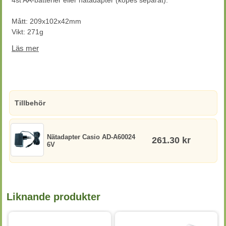
4st AA-batterier eller nätadapter (köpes separat).
Mått: 209x102x42mm
Vikt: 271g
2 års garanti
Läs mer
Tillbehör
Nätadapter Casio AD-A60024
261.30 kr
6V
Liknande produkter