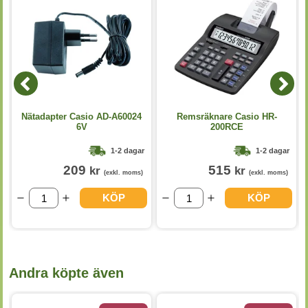
Nätadapter Casio AD-A60024
Remsräknare Casio HR-
6V
200RCE
1-2 dagar
1-2 dagar
209
515
kr
kr
(exkl. moms)
(exkl. moms)
KÖP
KÖP
Andra köpte även