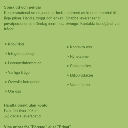
Spara tid och pengar
Kontorsmaterial.se erbjuder ett brett sortiment av kontorsmaterial till
låga priser. Handla tryggt och enkelt. Snabba leveranser till
privatpersoner och företag inom hela Sverige. Kontakta kundtjänst vid
frågor.
>
Köpvillkor
>
Kontakta oss
>
Integritetspolicy
>
Nyhetsbrev
>
Leveransinformation
>
Cookiepolicy
>
Vanliga frågor
>
Miljöprodukter
>
Översikt kategorier
>
Varumärken
>
Om oss
Handla direkt utan konto
Fraktfritt över 995 kr
1-2 dagars leveranstid
Visa priser för "Företag" eller "Privat"