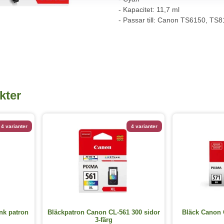
- Kapacitet: 11,7 ml
- Passar till: Canon TS6150, T
kter
4 varianter
4 varianter
nk patron
Bläckpatron Canon CL-561 300 sidor
Bläck Canon 
3-färg