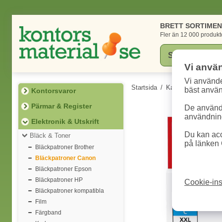
BRETT SORTIME
Fler än 12 000 produkt
Vi anvä
Vi använde
Startsida
/
Kategorier
/
Elektr
bäst anvä
Kontorsvaror
Pärmar & Register
De används
användning
Elektronik & Utskrift
Du kan acc
Bläck & Toner
på länken 
Bläckpatroner Brother
Bläckpatroner Canon
Bläckpatroner Epson
Bläckpatroner HP
Cookie-ins
Bläckpatroner kompatibla
Film
Färgband