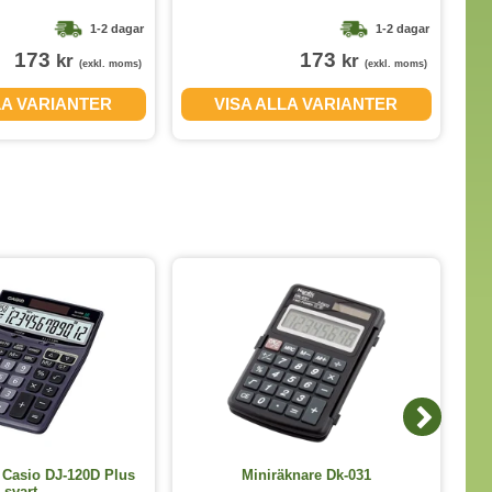
1-2 dagar
1-2 dagar
173
173
kr
kr
(exkl. moms)
(exkl. moms)
LA VARIANTER
VISA ALLA VARIANTER
 Casio DJ-120D Plus
Miniräknare Dk-031
svart