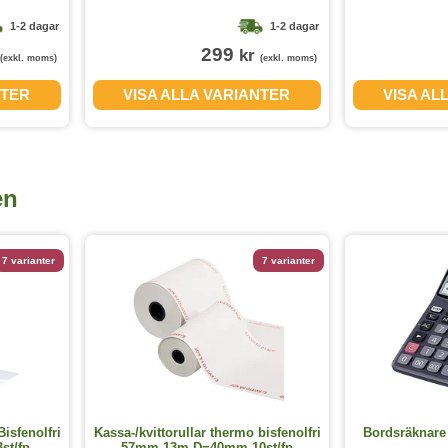
1-2 dagar
1-2 dagar
299
kr
(exkl. moms)
(exkl. moms)
NTER
VISA ALLA VARIANTER
VISA AL
en
7 varianter
7 varianter
Bisfenolfri
Kassa-/kvittorullar thermo bisfenolfri
Bordsräknare
t/fp
57mm 13m D=40mm 10st/fp