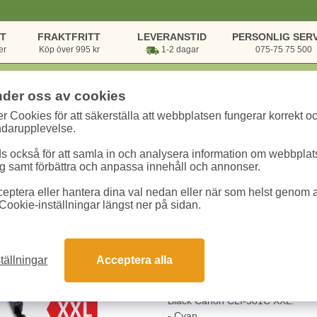
NT
FRAKTFRITT
LEVERANSTID
PERSONLIG SERV
er
Köp över 995 kr
1-2 dagar
075-75 75 500
nder oss av cookies
r Cookies för att säkerställa att webbplatsen fungerar korrekt o
onik & Utskrift
/
Bläck & Toner
/
Bläckpatroner Canon
/
Bläck Canon CLI-
ndarupplevelse.
 också för att samla in och analysera information om webbpla
Bläck Canon CLI-
 samt förbättra och anpassa innehåll och annonser.
eptera eller hantera dina val nedan eller när som helst genom at
Art.nr:
1995C001
Enhet:
1 st
Cookie-inställningar längst ner på sidan.
368.80 kr
tällningar
Acceptera alla
Snabba leveranser
Gara
Bläck Canon CLI-581C XXL.
- Cyan