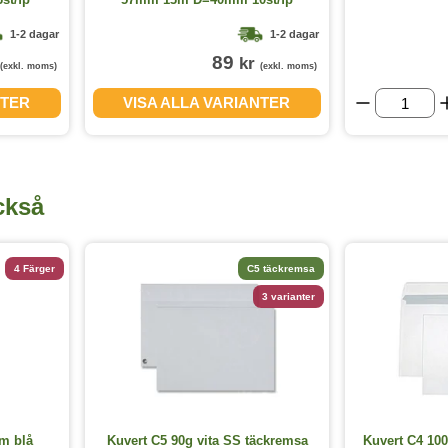
1-2 dagar
1-2 dagar
89
kr
(exkl. moms)
(exkl. moms)
NTER
VISA ALLA VARIANTER
ckså
4 Färger
C5 täckremsa
3 varianter
m blå
Kuvert C5 90g vita SS täckremsa
Kuvert C4 100