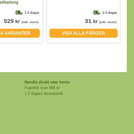
st/kartong
1-2 dagar
1-2 dagar
529
31
kr
kr
(exkl. moms)
(exkl. moms)
LA VARIANTER
VISA ALLA FÄRGER
Handla direkt utan konto
Fraktfritt över 995 kr
1-2 dagars leveranstid