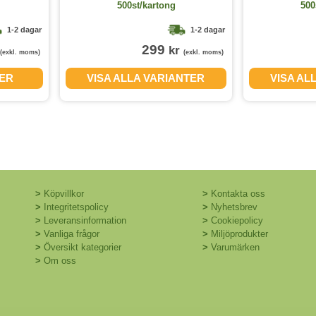
500st/kartong
500
1-2 dagar
1-2 dagar
299
kr
(exkl. moms)
(exkl. moms)
GER
VISA ALLA VARIANTER
VISA AL
>
Köpvillkor
>
Kontakta oss
>
Integritetspolicy
>
Nyhetsbrev
>
Leveransinformation
>
Cookiepolicy
>
Vanliga frågor
>
Miljöprodukter
>
Översikt kategorier
>
Varumärken
>
Om oss