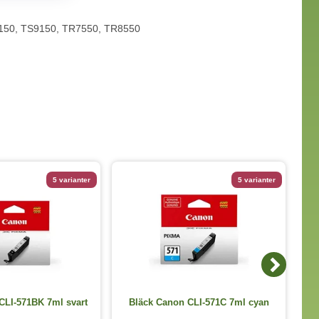
S8150, TS9150, TR7550, TR8550
5 varianter
5 varianter
CLI-571BK 7ml svart
Bläck Canon CLI-571C 7ml cyan
Bl