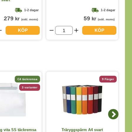
1-2 dagar
1-2 dagar
279
59
kr
kr
(exkl. moms)
(exkl. moms)
KÖP
KÖP
C4 täckremsa
9 Färger
3 varianter
Ku
g vita SS täckremsa
Träryggspärm A4 svart