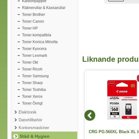
Karbonpapper
Räknerullar & Kassarullar
Toner Brother
Toner Canon
Toner HP
Toner kompatibla
Toner Konica Minolta
Toner Kyocera
Toner Lexmark
Liknande produ
Toner Oki
Toner Ricoh
Toner Samsung
7 varianter
Toner Sharp
Toner Toshiba
Toner Xerox
Toner Övrigt
Elektronik
Datortillbehör
Kontorsmaskiner
Kassa-/kvittorullar thermo bisfenolfri
CRG PG-560XL Black XL I
80mm 80m D=80mm 6st/fp
Städ & Hygien