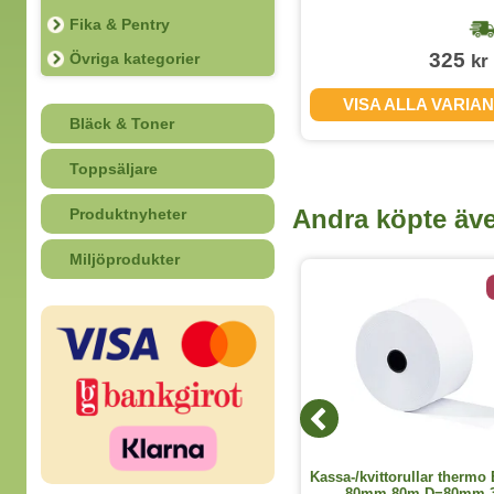
Fika & Pentry
1-2 dagar
149
325
Övriga kategorier
kr
kr
(exkl. moms)
VISA ALLA VARIANTER
VISA ALLA VARIA
Bläck & Toner
Toppsäljare
Andra köpte äv
Produktnyheter
Miljöprodukter
2 varianter
Batteri GP Super Alkaline AA/LR6
Kassa-/kvittorullar thermo 
20st/fp
80mm 80m D=80mm 3s