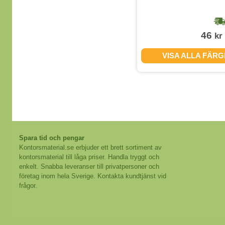
1-2 dagar
17
46
kr
kr
(exkl. moms)
VISA ALLA FÄRGER
VISA ALLA FÄR
Spara tid och pengar
Kontorsmaterial.se erbjuder ett brett sortiment av
kontorsmaterial till låga priser. Handla tryggt och
enkelt. Snabba leveranser till privatpersoner och
företag inom hela Sverige. Kontakta kundtjänst vid
frågor.