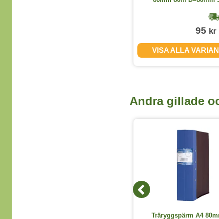
1-2 dagar
109
95
kr
kr
(exkl. moms)
VISA ALLA VARIANTER
VISA ALLA VARIA
Andra gillade o
5 Färger
Märkpenna Artline 700 blå
Träryggspärm A4 80m