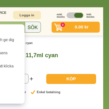
ICE
exkl.
inkl.
Logga in
moms
moms
0
0.00 kr
ch ge dig
581C XXL 11,7ml cyan
tsens
581C XXL 11,7ml cyan
t klicka
1-2 dagar
KÖP
nterat låga priser
Enkel betalning