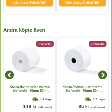
VISA ALLA VARIANTER
VISA ALLA VARIANTER
Andra köpte även
7 varianter
7 varianter
Kassa-/kvittorullar thermo
Kassa-/kvittorullar thermo
bisfenolfri 80mm 80m
Bisfenolfri 80mm 80m
D=80mm 6st/fp
D=80mm 3st/fp
1-2 dagar
1-2 dagar
149
95
kr
kr
(exkl. moms)
(exkl. moms)