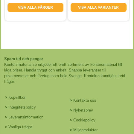
VISA ALLA FÄRGER
VISA ALLA VARIANTER
Spara tid och pengar
Kontorsmaterial.se erbjuder ett brett sortiment av kontorsmaterial till
låga priser. Handla tryggt och enkelt. Snabba leveranser till
privatpersoner och företag inom hela Sverige. Kontakta kundtjänst vid
frågor.
>
Köpvillkor
>
Kontakta oss
>
Integritetspolicy
>
Nyhetsbrev
>
Leveransinformation
>
Cookiepolicy
>
Vanliga frågor
>
Miljöprodukter