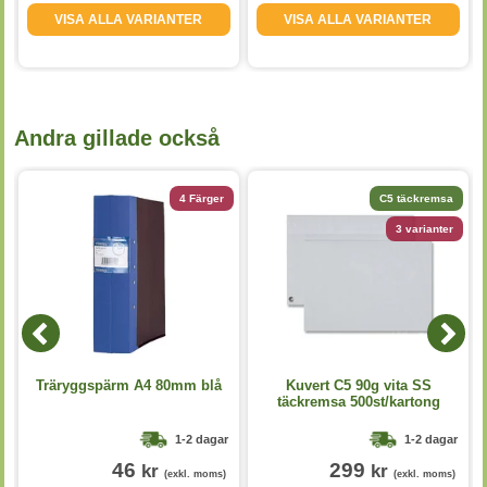
VISA ALLA VARIANTER
VISA ALLA VARIANTER
Andra gillade också
4 Färger
C5 täckremsa
3 varianter
Träryggspärm A4 80mm blå
Kuvert C5 90g vita SS
täckremsa 500st/kartong
1-2 dagar
1-2 dagar
46
299
kr
kr
(exkl. moms)
(exkl. moms)