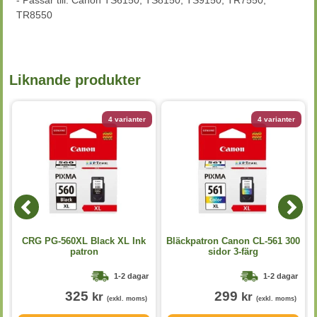
- Passar till: Canon TS6150, TS8150, TS9150, TR7550,
TR8550
Liknande produkter
4 varianter
4 varianter
CRG PG-560XL Black XL Ink
Bläckpatron Canon CL-561 300
patron
sidor 3-färg
1-2 dagar
1-2 dagar
325
299
kr
kr
(exkl. moms)
(exkl. moms)