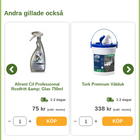
Andra gillade också
Allrent Cif Professional
Tork Premium Våtduk
Rostfritt &amp; Glas 750ml
1-2 dagar
1-2 dagar
75
338
kr
kr
(exkl. moms)
(exkl. moms)
KÖP
KÖP