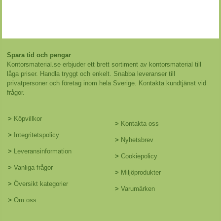
Spara tid och pengar
Kontorsmaterial.se erbjuder ett brett sortiment av kontorsmaterial till
låga priser. Handla tryggt och enkelt. Snabba leveranser till
privatpersoner och företag inom hela Sverige. Kontakta kundtjänst vid
frågor.
>
Köpvillkor
>
Kontakta oss
>
Integritetspolicy
>
Nyhetsbrev
>
Leveransinformation
>
Cookiepolicy
>
Vanliga frågor
>
Miljöprodukter
>
Översikt kategorier
>
Varumärken
>
Om oss