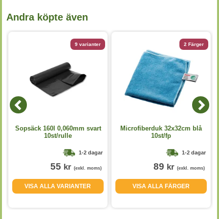
Andra köpte även
9 varianter
2 Färger
Sopsäck 160l 0,060mm svart
Microfiberduk 32x32cm blå
10st/rulle
10st/fp
1-2 dagar
1-2 dagar
55
89
kr
kr
(exkl. moms)
(exkl. moms)
VISA ALLA VARIANTER
VISA ALLA FÄRGER