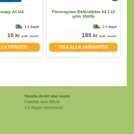
mapp A4 blå
Pärmregister flikförstärkta A4 1-12
grön 10st/fp
1-2 dagar
1-2 dagar
10
185
kr
kr
(exkl. moms)
(exkl. moms)
ALLA FÄRGER
VISA ALLA VARIANTER
Handla direkt utan konto
Fraktfritt över 995 kr
1-2 dagars leveranstid