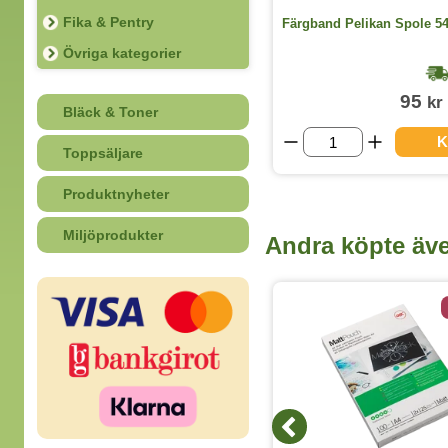
Fika & Pentry
Batteri GP Super Alkaline AAA/LR03
Färgband Pelikan Spole 54
40st/fp
Övriga kategorier
1-2 dagar
229
95
kr
kr
(exkl. moms)
Bläck & Toner
VISA ALLA VARIANTER
K
Toppsäljare
Produktnyheter
Miljöprodukter
Andra köpte äv