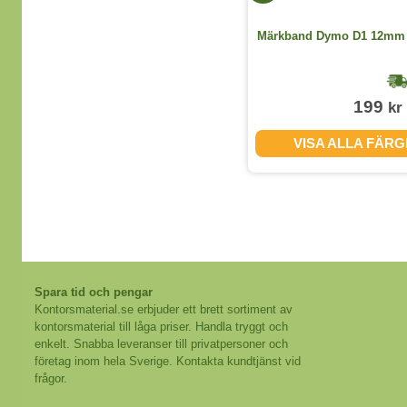
Blockomslag A6 plast svart
Märkband Dymo D1 12mm s
1-2 dagar
39
199
kr
kr
(exkl. moms)
KÖP
VISA ALLA FÄR
Spara tid och pengar
Kontorsmaterial.se erbjuder ett brett sortiment av
kontorsmaterial till låga priser. Handla tryggt och
enkelt. Snabba leveranser till privatpersoner och
företag inom hela Sverige. Kontakta kundtjänst vid
frågor.