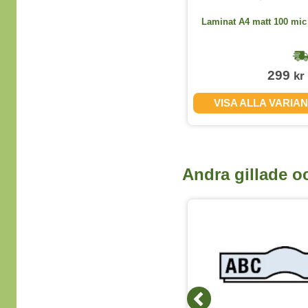
Kaffemjölk 2cl 100st/kartong
Laminat A4 matt 100 mic 
1-2 dagar
99
299
kr
kr
(exkl. moms)
KÖP
VISA ALLA VARIA
Andra gillade o