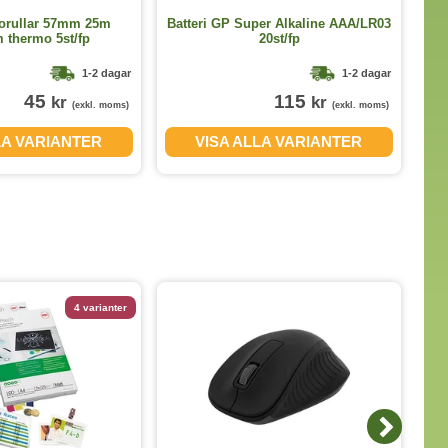
torullar 57mm 25m
Batteri GP Super Alkaline AAA/LR03
thermo 5st/fp
20st/fp
D=4
1-2 dagar
1-2 dagar
45
115
kr
kr
(exkl. moms)
(exkl. moms)
LA VARIANTER
VISA ALLA VARIANTER
4 varianter