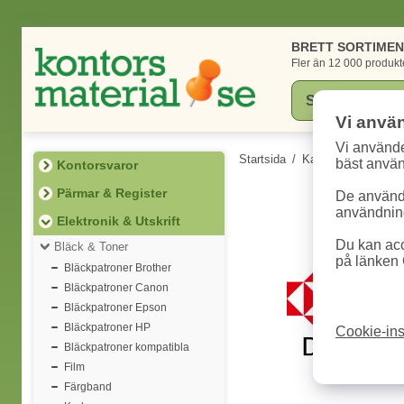
BRETT SORTIME
Fler än 12 000 produkt
Vi anvä
Vi använde
Startsida
/
Kategorier
/
Elektr
bäst anvä
Kontorsvaror
Pärmar & Register
De används
användning
Elektronik & Utskrift
Du kan acc
Bläck & Toner
på länken 
Bläckpatroner Brother
Bläckpatroner Canon
Bläckpatroner Epson
Bläckpatroner HP
Cookie-ins
Bläckpatroner kompatibla
Film
Färgband