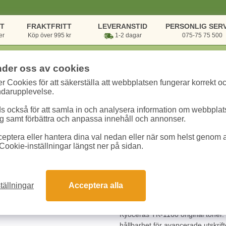
NT
FRAKTFRITT
LEVERANSTID
PERSONLIG SERV
er
Köp över 995 kr
1-2 dagar
075-75 75 500
nder oss av cookies
r Cookies för att säkerställa att webbplatsen fungerar korrekt o
onik & Utskrift
/
Bläck & Toner
/
Toner Kyocera
/
Tonyer Kyocera TK-1160
ndarupplevelse.
 också för att samla in och analysera information om webbpla
Tonyer Kyocera TK
 samt förbättra och anpassa innehåll och annonser.
eptera eller hantera dina val nedan eller när som helst genom at
Art.nr:
1T02RY0NL0
Enhet:
1 st
Cookie-inställningar längst ner på sidan.
1711.30 kr
tällningar
Acceptera alla
Snabba leveranser
Gara
Kyoceras TK-1160 original toner. 
hållbarhet för avancerade utskrif