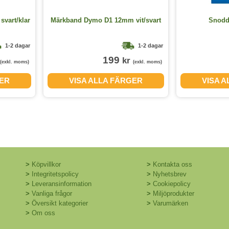
vart/klar
Märkband Dymo D1 12mm vit/svart
Snodd
1-2 dagar
1-2 dagar
199
kr
(exkl. moms)
(exkl. moms)
GER
VISA ALLA FÄRGER
VISA 
>
Köpvillkor
>
Kontakta oss
>
Integritetspolicy
>
Nyhetsbrev
>
Leveransinformation
>
Cookiepolicy
>
Vanliga frågor
>
Miljöprodukter
>
Översikt kategorier
>
Varumärken
>
Om oss