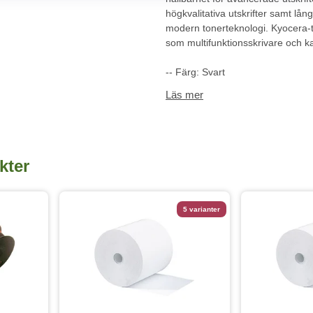
högkvalitativa utskrifter samt lå
modern tonerteknologi. Kyocera-t
som multifunktionsskrivare och ka
-- Färg: Svart
-- Kapacitet: 3000 sidor
Läs mer
-- Mått: 28,7 x 14,8 x 10 cm
-- Passar till Kyocera P2235d
kter
5 varianter