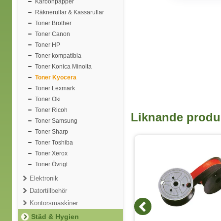
Karbonpapper
Räknerullar & Kassarullar
Toner Brother
Toner Canon
Toner HP
Toner kompatibla
Toner Konica Minolta
Toner Kyocera
Toner Lexmark
Toner Oki
Toner Ricoh
Liknande produ
Toner Samsung
Toner Sharp
Toner Toshiba
6 varianter
Toner Xerox
Toner Övrigt
Elektronik
Datortillbehör
Kontorsmaskiner
Städ & Hygien