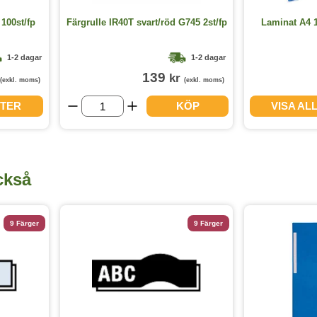
100st/fp
Färgrulle IR40T svart/röd G745 2st/fp
Laminat A4 1
1-2 dagar
1-2 dagar
139
kr
(exkl. moms)
(exkl. moms)
NTER
KÖP
VISA AL
ckså
9 Färger
9 Färger