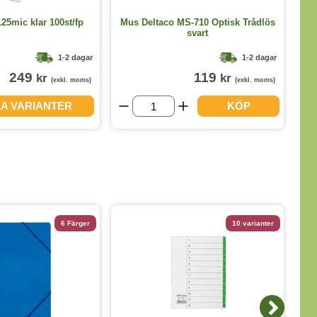
L
25mic klar 100st/fp
Mus Deltaco MS-710 Optisk Trådlös
svart
1-2 dagar
1-2 dagar
249
119
kr
kr
(exkl. moms)
(exkl. moms)
LA VARIANTER
KÖP
6 Färger
10 varianter