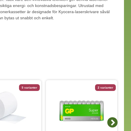
ngsiktiga energi- och konstnadsbesparingar. Utrustad med
onerkassetter är designade för Kyocera-laserskrivare såväl
n bytas ut snabbt och enkelt.
, P2235dn, P2235dw; M2135dn, M2635dn, M2735dw
5 varianter
2 varianter