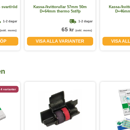
 svart/röd
Kassa-/kvittorullar 57mm 50m
Kassa-/kvit
D=64mm thermo 5st/fp
D=46mm 
1-2 dagar
1-2 dagar
65
kr
(exkl. moms)
(exkl. moms)
ÖP
VISA ALLA VARIANTER
VISA AL
en
4 varianter