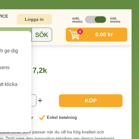
ICE
exkl.
inkl.
Logga in
moms
moms
0
0.00 kr
ch ge dig
 sv 7,2k
tsens
-1160 sv 7,2k
t klicka
1-2 dagar
KÖP
nterat låga priser
Enkel betalning
Lasertoner som passar när du vill ha hög kvalitet och
ter. Tack vare den innovativa tekniken ger denna lasertoner