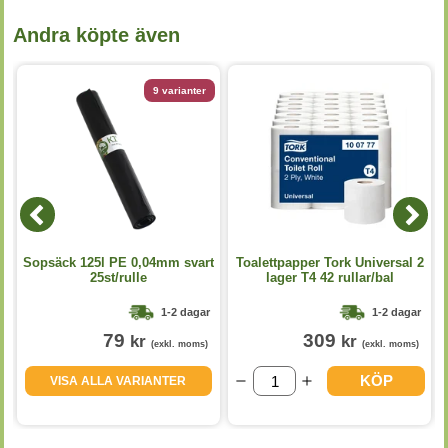
Andra köpte även
9 varianter
p
Sopsäck 125l PE 0,04mm svart
Toalettpapper Tork Universal 2
25st/rulle
lager T4 42 rullar/bal
1-2 dagar
1-2 dagar
79
309
kr
kr
(exkl. moms)
(exkl. moms)
KÖP
VISA ALLA VARIANTER