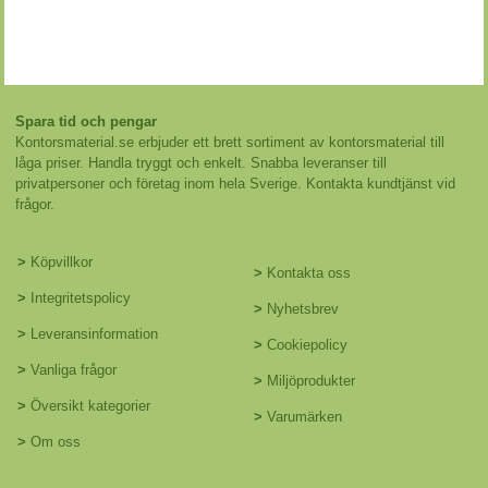
Spara tid och pengar
Kontorsmaterial.se erbjuder ett brett sortiment av kontorsmaterial till
låga priser. Handla tryggt och enkelt. Snabba leveranser till
privatpersoner och företag inom hela Sverige. Kontakta kundtjänst vid
frågor.
>
Köpvillkor
>
Kontakta oss
>
Integritetspolicy
>
Nyhetsbrev
>
Leveransinformation
>
Cookiepolicy
>
Vanliga frågor
>
Miljöprodukter
>
Översikt kategorier
>
Varumärken
>
Om oss