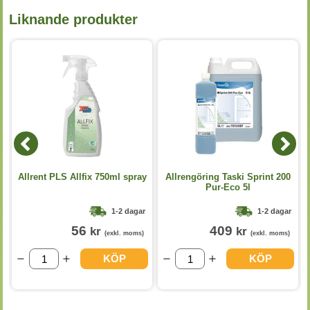
Liknande produkter
Allrent PLS Allfix 750ml spray
Allrengöring Taski Sprint 200
Pur-Eco 5l
1-2 dagar
1-2 dagar
56
409
kr
kr
(exkl. moms)
(exkl. moms)
KÖP
KÖP