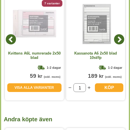
7 varianter
Kvittens A6L numrerade 2x50
Kassanota A6 2x50 blad
blad
10st/fp
1-2 dagar
1-2 dagar
59
189
kr
kr
(exkl. moms)
(exkl. moms)
KÖP
VISA ALLA VARIANTER
Andra köpte även