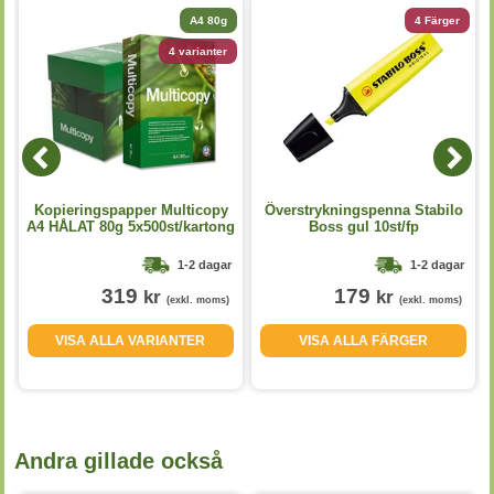
A4 80g
4 Färger
4 varianter
Kopieringspapper Multicopy
Överstrykningspenna Stabilo
A4 HÅLAT 80g 5x500st/kartong
Boss gul 10st/fp
1-2 dagar
1-2 dagar
319
179
kr
kr
(exkl. moms)
(exkl. moms)
VISA ALLA VARIANTER
VISA ALLA FÄRGER
Andra gillade också