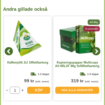
Andra gillade också
A4 80g
4 varianter
Kaffemjölk 2cl 100st/kartong
Kopieringspapper Multicopy
A4 HÅLAT 80g 5x500st/kartong
1-2 dagar
1-2 dagar
99
319
kr
kr
(exkl. moms)
(exkl. moms)
KÖP
VISA ALLA VARIANTER