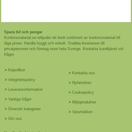
Spara tid och pengar
Kontorsmaterial.se erbjuder ett brett sortiment av kontorsmaterial till
låga priser. Handla tryggt och enkelt. Snabba leveranser till
privatpersoner och företag inom hela Sverige. Kontakta kundtjänst vid
frågor.
>
Köpvillkor
>
Kontakta oss
>
Integritetspolicy
>
Nyhetsbrev
>
Leveransinformation
>
Cookiepolicy
>
Vanliga frågor
>
Miljöprodukter
>
Översikt kategorier
>
Varumärken
>
Om oss