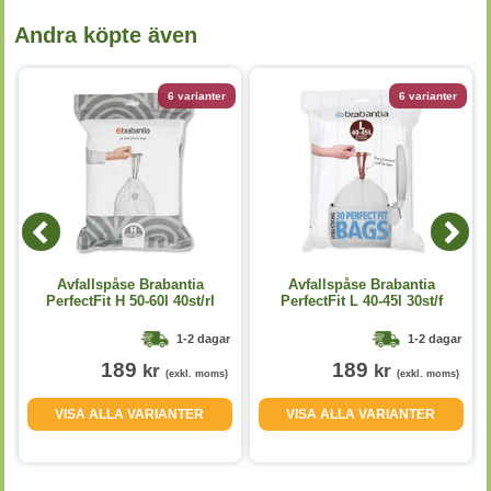
Andra köpte även
6 varianter
6 varianter
2
Avfallspåse Brabantia
Avfallspåse Brabantia
PerfectFit H 50-60l 40st/rl
PerfectFit L 40-45l 30st/f
1-2 dagar
1-2 dagar
189
189
kr
kr
(exkl. moms)
(exkl. moms)
VISA ALLA VARIANTER
VISA ALLA VARIANTER