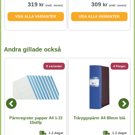
319
309
kr
kr
(exkl. moms)
(exkl. moms)
VISA ALLA VARIANTER
VISA ALLA VARIANTER
Andra gillade också
9 varianter
4 Färger
Pärmregister papper A4 1-15
Träryggspärm A4 80mm blå
10st/fp
1-2 dagar
1-2 dagar