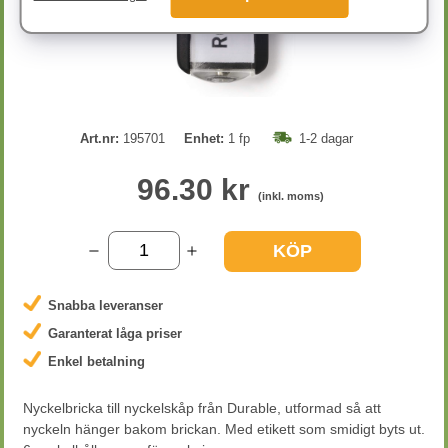
Art.nr:
195701
Enhet:
1 fp
1-2 dagar
96.30 kr
(inkl. moms)
KÖP
Snabba leveranser
Garanterat låga priser
Enkel betalning
Nyckelbricka till nyckelskåp från Durable, utformad så att
nyckeln hänger bakom brickan. Med etikett som smidigt byts ut.