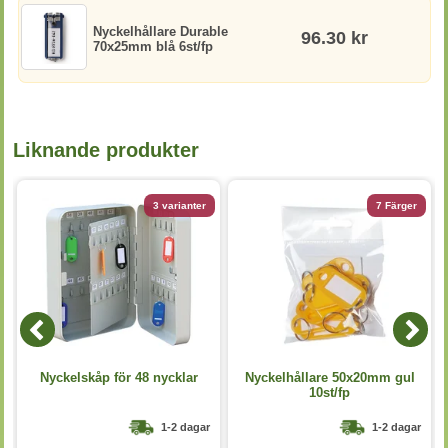
Nyckelhållare Durable
96.30 kr
70x25mm blå 6st/fp
Liknande produkter
3 varianter
7 Färger
Nyckelskåp för 48 nycklar
Nyckelhållare 50x20mm gul
10st/fp
1-2 dagar
1-2 dagar