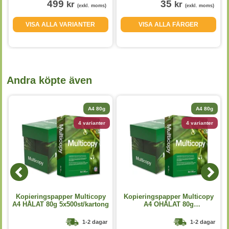
499
35
kr
kr
(exkl. moms)
(exkl. moms)
VISA ALLA VARIANTER
VISA ALLA FÄRGER
Andra köpte även
A4 80g
A4 80g
4 varianter
4 varianter
Kopieringspapper Multicopy
Kopieringspapper Multicopy
A4 HÅLAT 80g 5x500st/kartong
A4 OHÅLAT 80g
5x500st/kartong
1-2 dagar
1-2 dagar