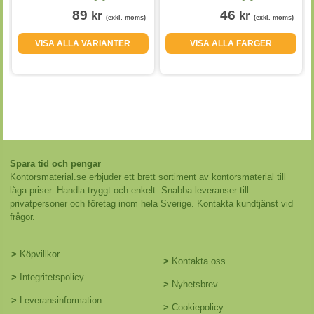
89
46
kr
kr
(exkl. moms)
(exkl. moms)
VISA ALLA VARIANTER
VISA ALLA FÄRGER
Spara tid och pengar
Kontorsmaterial.se erbjuder ett brett sortiment av kontorsmaterial till
låga priser. Handla tryggt och enkelt. Snabba leveranser till
privatpersoner och företag inom hela Sverige. Kontakta kundtjänst vid
frågor.
>
Köpvillkor
>
Kontakta oss
>
Integritetspolicy
>
Nyhetsbrev
>
Leveransinformation
>
Cookiepolicy