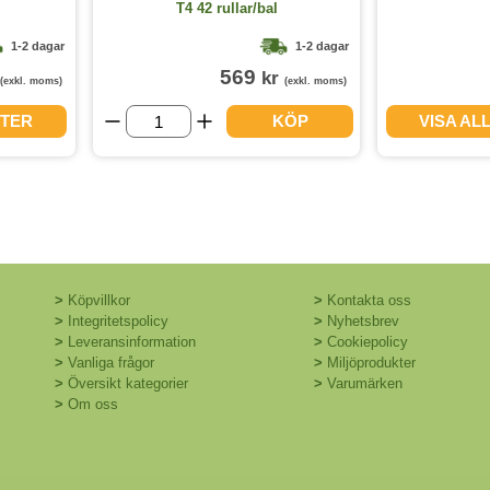
T4 42 rullar/bal
1-2 dagar
1-2 dagar
569
kr
(exkl. moms)
(exkl. moms)
NTER
KÖP
VISA AL
>
Köpvillkor
>
Kontakta oss
>
Integritetspolicy
>
Nyhetsbrev
>
Leveransinformation
>
Cookiepolicy
>
Vanliga frågor
>
Miljöprodukter
>
Översikt kategorier
>
Varumärken
>
Om oss