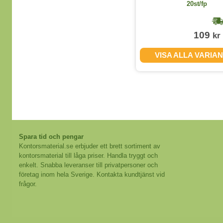
40st/fp
20st/fp
1-2 dagar
229
109
kr
kr
(exkl. moms)
VISA ALLA VARIANTER
VISA ALLA VARIA
Spara tid och pengar
Kontorsmaterial.se erbjuder ett brett sortiment av
kontorsmaterial till låga priser. Handla tryggt och
enkelt. Snabba leveranser till privatpersoner och
företag inom hela Sverige. Kontakta kundtjänst vid
frågor.