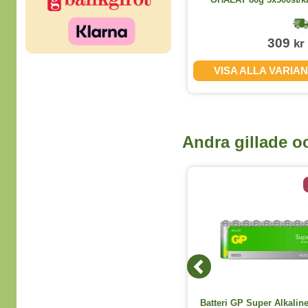
1-2 dagar
37
309
kr
kr
(exkl. moms)
VISA ALLA STORLEKAR
VISA ALLA VARIA
Andra gillade o
6 varianter
Batteri GP Super Alkaline AA/LR6
Batteri GP Super Alkalin