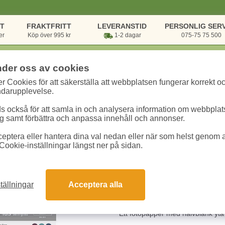
NT
FRAKTFRITT
LEVERANSTID
PERSONLIG SERV
er
Köp över 995 kr
1-2 dagar
075-75 75 500
nder oss av cookies
r Cookies för att säkerställa att webbplatsen fungerar korrekt o
rsvaror
/
Block & Papper
/
Papper till bläckstråleskrivare
/
Fotopapper Can
ndarupplevelse.
 också för att samla in och analysera information om webbpla
Fotopapper Canon
 samt förbättra och anpassa innehåll och annonser.
eptera eller hantera dina val nedan eller när som helst genom at
Art.nr:
1686B021
Enhet:
1 fp
Cookie-inställningar längst ner på sidan.
318.80 kr
tällningar
Acceptera alla
Snabba leveranser
Gara
Ett fotopapper med halvblank yta 