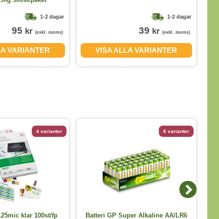
1-2 dagar
1-2 dagar
95
39
kr
kr
(exkl. moms)
(exkl. moms)
LA VARIANTER
VISA ALLA VARIANTER
4 varianter
6 varianter
Ba
25mic klar 100st/fp
Batteri GP Super Alkaline AA/LR6