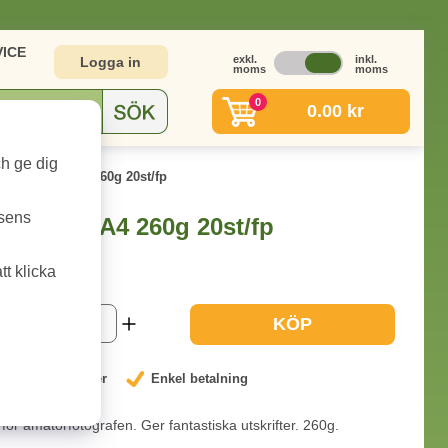
ICE
exkl.
inkl.
Logga in
moms
moms
0
0.00 kr
ch ge dig
on SG-201 A4 260g 20st/fp
tsens
 SG-201 A4 260g 20st/fp
t klicka
1-2 dagar
KÖP
nterat låga priser
Enkel betalning
för amatörfotografen. Ger fantastiska utskrifter. 260g.