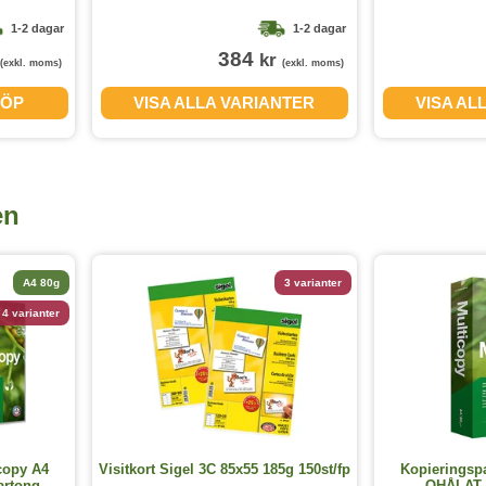
1-2 dagar
1-2 dagar
384
kr
(exkl. moms)
(exkl. moms)
ÖP
VISA ALLA VARIANTER
VISA AL
en
A4 80g
3 varianter
4 varianter
copy A4
Visitkort Sigel 3C 85x55 185g 150st/fp
Kopieringsp
artong
OHÅLAT 9