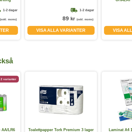
1-2 dagar
1-2 dagar
89
kr
(exkl. moms)
(exkl. moms)
NTER
VISA ALLA VARIANTER
VISA AL
ckså
2 varianter
e AA/LR6
Toalettpapper Tork Premium 3 lager
Laminat A4 1