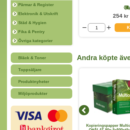
Pärmar & Register
1-2 dagar
Elektronik & Utskrift
469
254
kr
kr
(exkl. moms)
Städ & Hygien
KÖP
K
Fika & Pentry
Övriga kategorier
Andra köpte äv
Bläck & Toner
Toppsäljare
2 Storlekar
Produktnyheter
Miljöprodukter
Kassabok Privat A5
Kopieringspapper Multi
OHÅLAT 80g 5x500st/k