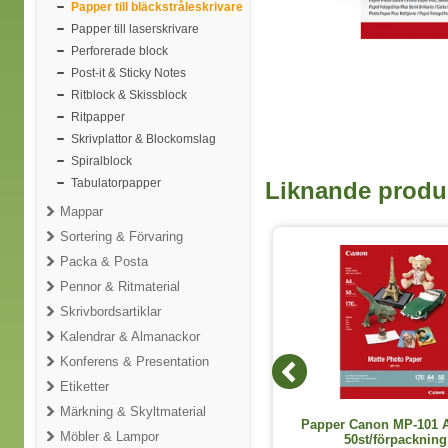
Papper till bläckstråleskrivare
Papper till laserskrivare
Perforerade block
Post-it & Sticky Notes
Ritblock & Skissblock
Ritpapper
Skrivplattor & Blockomslag
Spiralblock
Tabulatorpapper
Liknande produ
Mappar
Sortering & Förvaring
Packa & Posta
Pennor & Ritmaterial
Skrivbordsartiklar
Kalendrar & Almanackor
Konferens & Presentation
Etiketter
Märkning & Skyltmaterial
Papper till HP storformatskrivare
Papper Canon MP-101 A
Möbler & Lampor
C6036A 914mmx45,7m rulle
50st/förpackning