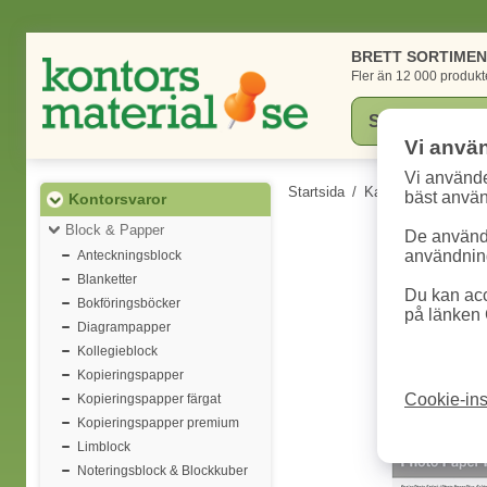
BRETT SORTIME
Fler än 12 000 produkt
Vi anvä
Vi använde
Startsida
/
Kategorier
/
Konto
bäst anvä
Kontorsvaror
Block & Papper
De används
användning
Anteckningsblock
Blanketter
Du kan acc
Bokföringsböcker
på länken 
Diagrampapper
Kollegieblock
Kopieringspapper
Cookie-ins
Kopieringspapper färgat
Kopieringspapper premium
Limblock
Noteringsblock & Blockkuber