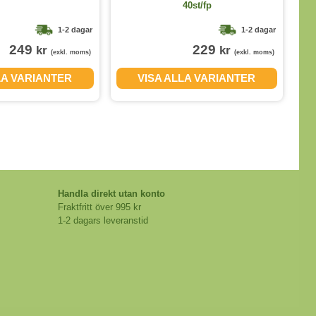
40st/fp
1-2 dagar
1-2 dagar
249
229
kr
kr
(exkl. moms)
(exkl. moms)
LA VARIANTER
VISA ALLA VARIANTER
Handla direkt utan konto
Fraktfritt över 995 kr
1-2 dagars leveranstid