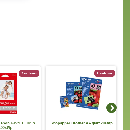
2 varianter
2 varianter
Canon GP-501 10x15
Fotopapper Brother A4 glatt 20st/fp
Fo
100st/fp