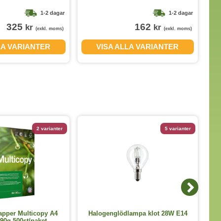
1-2 dagar
1-2 dagar
325
162
kr
kr
(exkl. moms)
(exkl. moms)
LA VARIANTER
VISA ALLA VARIANTER
2 varianter
5 varianter
H
apper Multicopy A4
Halogenglödlampa klot 28W E14
0g 500st/paket