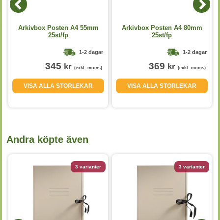
Arkivbox Posten A4 55mm
Arkivbox Posten A4 80mm
r
25st/fp
25st/fp
1-2 dagar
1-2 dagar
345
369
kr
kr
(exkl. moms)
(exkl. moms)
VISA ALLA STORLEKAR
VISA ALLA STORLEKAR
Andra köpte även
3 varianter
3 varianter