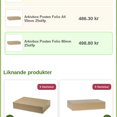
Arkivbox Posten Folio A4
486.30 kr
55mm 25st/fp
Arkivbox Posten Folio 80mm
498.80 kr
25st/fp
Liknande produkter
5 Storlekar
5 Storlekar