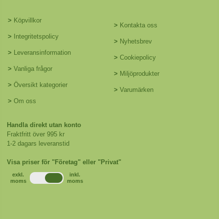
>
Köpvillkor
>
Kontakta oss
>
Integritetspolicy
>
Nyhetsbrev
>
Leveransinformation
>
Cookiepolicy
>
Vanliga frågor
>
Miljöprodukter
>
Översikt kategorier
>
Varumärken
>
Om oss
Handla direkt utan konto
Fraktfritt över 995 kr
1-2 dagars leveranstid
Visa priser för "Företag" eller "Privat"
exkl.
inkl.
moms
moms