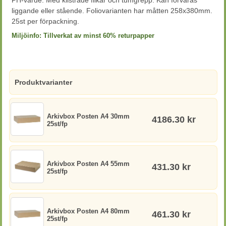
PH-värde. Med klistrade flikar och tumgrepp. Kan förvaras
liggande eller stående. Foliovarianten har måtten 258x380mm.
25st per förpackning.
Miljöinfo:
Tillverkat av minst 60% returpapper
Produktvarianter
Arkivbox Posten A4 30mm
4186.30 kr
25st/fp
Arkivbox Posten A4 55mm
431.30 kr
25st/fp
Arkivbox Posten A4 80mm
461.30 kr
25st/fp