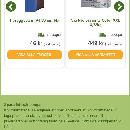
Träryggspärm A4 80mm blå
Via Professional Color XXL
8,32kg
1-2 dagar
1-2 dagar
46
449
kr
kr
(exkl. moms)
(exkl. moms)
VISA ALLA FÄRGER
VISA ALLA VARIANTER
Spara tid och pengar
Kontorsmaterial.se erbjuder ett brett sortiment av kontorsmaterial till
låga priser. Handla tryggt och enkelt. Snabba leveranser till
privatpersoner och företag inom hela Sverige. Kontakta kundtjänst vid
frågor.