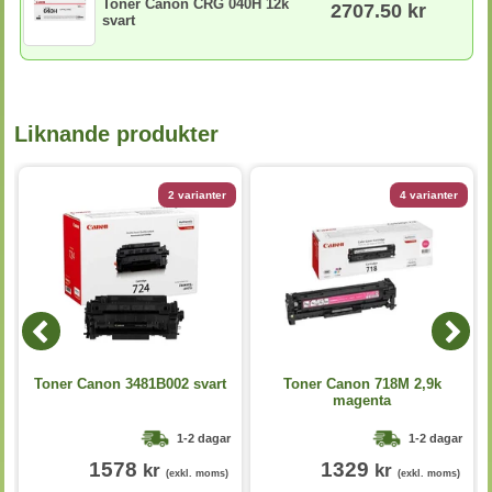
Toner Canon CRG 040H 12k
2707.50 kr
svart
Liknande produkter
2 varianter
4 varianter
Toner Canon 3481B002 svart
Toner Canon 718M 2,9k
magenta
1-2 dagar
1-2 dagar
1578
1329
kr
kr
(exkl. moms)
(exkl. moms)