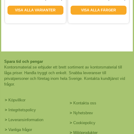
VISA ALLA VARIANTER
VISA ALLA FÄRGER
Spara tid och pengar
Kontorsmaterial.se erbjuder ett brett sortiment av kontorsmaterial till
låga priser. Handla tryggt och enkelt. Snabba leveranser till
privatpersoner och företag inom hela Sverige. Kontakta kundtjänst vid
frågor.
>
Köpvillkor
>
Kontakta oss
>
Integritetspolicy
>
Nyhetsbrev
>
Leveransinformation
>
Cookiepolicy
>
Vanliga frågor
>
Miljöprodukter