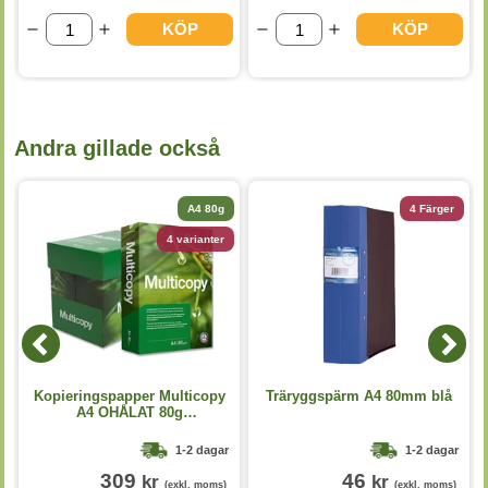
KÖP
KÖP
Andra gillade också
A4 80g
4 Färger
4 varianter
p
Kopieringspapper Multicopy
Träryggspärm A4 80mm blå
A4 OHÅLAT 80g
5x500st/kartong
1-2 dagar
1-2 dagar
309
46
kr
kr
(exkl. moms)
(exkl. moms)