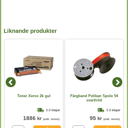
Liknande produkter
Toner Xerox 2k gul
Färgband Pelikan Spole 54
svart/röd
1-2 dagar
1-2 dagar
1886
95
kr
kr
(exkl. moms)
(exkl. moms)