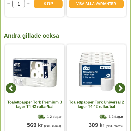
KÖP
VISA ALLA VARIANTER
Andra gillade också
Toalettpapper Tork Premium 3
Toalettpapper Tork Universal 2
lager T4 42 rullar/bal
lager T4 42 rullar/bal
1-2 dagar
1-2 dagar
569
309
kr
kr
(exkl. moms)
(exkl. moms)