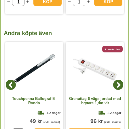
KÖP
KÖP
Andra köpte även
7 varianter
Touchpenna Ballograf E-
Grenuttag 6-vägs jordad med
Rondo
brytare 1,4m vit
1-2 dagar
1-2 dagar
49
96
kr
kr
(exkl. moms)
(exkl. moms)