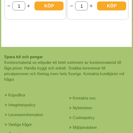
KÖP
KÖP
Spara tid och pengar
Kontorsmaterial.se erbjuder ett brett sortiment av kontorsmaterial till
låga priser. Handla tryggt och enkelt. Snabba leveranser till
privatpersoner och företag inom hela Sverige. Kontakta kundtjänst vid
frågor.
>
Köpvillkor
>
Kontakta oss
>
Integritetspolicy
>
Nyhetsbrev
>
Leveransinformation
>
Cookiepolicy
>
Vanliga frågor
>
Miljöprodukter