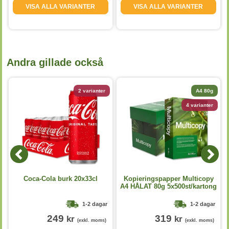
VISA ALLA VARIANTER
VISA ALLA VARIANTER
Andra gillade också
2 varianter
A4 80g
4 varianter
Coca-Cola burk 20x33cl
Kopieringspapper Multicopy
A4 HÅLAT 80g 5x500st/kartong
1-2 dagar
1-2 dagar
249
319
kr
kr
(exkl. moms)
(exkl. moms)