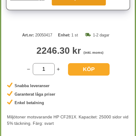
Art.nr:
20050417
Enhet:
1 st
1-2 dagar
2246.30 kr
(inkl. moms)
KÖP
Snabba leveranser
Garanterat låga priser
Enkel betalning
Miljötoner motsvarande HP CF281X. Kapacitet: 25000 sidor vid
5% täckning. Färg: svart