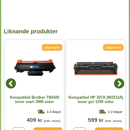
Liknande produkter
Lägre pris!
Lägre pris!
Kompatibel Brother TN2420
Kompatibel HP 207A (W2212A)
toner svart 3000 sidor
toner gul 1250 sidor
1-2 dagar
1-2 dagar
409
599
kr
kr
(exkl. moms)
(exkl. moms)