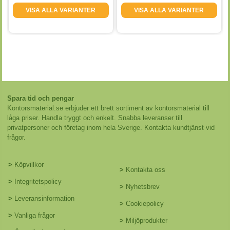
VISA ALLA VARIANTER
VISA ALLA VARIANTER
Spara tid och pengar
Kontorsmaterial.se erbjuder ett brett sortiment av kontorsmaterial till
låga priser. Handla tryggt och enkelt. Snabba leveranser till
privatpersoner och företag inom hela Sverige. Kontakta kundtjänst vid
frågor.
>
Köpvillkor
>
Kontakta oss
>
Integritetspolicy
>
Nyhetsbrev
>
Leveransinformation
>
Cookiepolicy
>
Vanliga frågor
>
Miljöprodukter