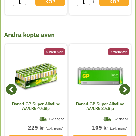
KÖP
KÖP
Andra köpte även
6 varianter
2 varianter
Batteri GP Super Alkaline
Batteri GP Super Alkaline
AA/LR6 40st/fp
AA/LR6 20st/fp
1-2 dagar
1-2 dagar
229
109
kr
kr
(exkl. moms)
(exkl. moms)