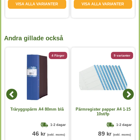
VISA ALLA VARIANTER
VISA ALLA VARIANTER
Andra gillade också
4 Färger
9 varianter
1
Träryggspärm A4 80mm blå
Pärmregister papper A4 1-15
10st/fp
1-2 dagar
1-2 dagar
46
89
kr
kr
(exkl. moms)
(exkl. moms)