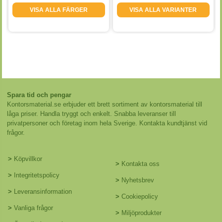
VISA ALLA FÄRGER
VISA ALLA VARIANTER
Spara tid och pengar
Kontorsmaterial.se erbjuder ett brett sortiment av kontorsmaterial till
låga priser. Handla tryggt och enkelt. Snabba leveranser till
privatpersoner och företag inom hela Sverige. Kontakta kundtjänst vid
frågor.
>
Köpvillkor
>
Kontakta oss
>
Integritetspolicy
>
Nyhetsbrev
>
Leveransinformation
>
Cookiepolicy
>
Vanliga frågor
>
Miljöprodukter