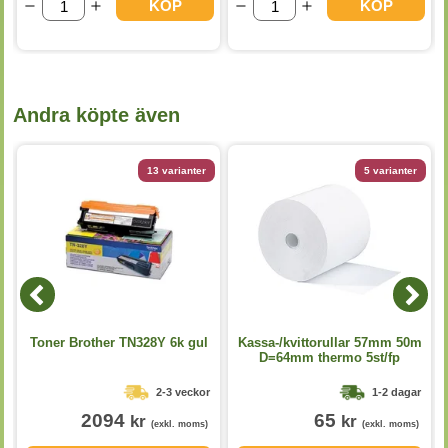
KÖP
KÖP
Andra köpte även
13 varianter
5 varianter
Toner Brother TN328Y 6k gul
Kassa-/kvittorullar 57mm 50m
D=64mm thermo 5st/fp
2-3 veckor
1-2 dagar
2094
65
kr
kr
(exkl. moms)
(exkl. moms)