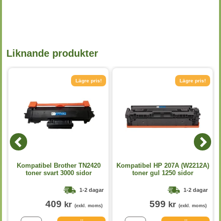
Liknande produkter
Lägre pris!
Lägre pris!
Kompatibel Brother TN2420
Kompatibel HP 207A (W2212A)
toner svart 3000 sidor
toner gul 1250 sidor
1-2 dagar
1-2 dagar
409
599
kr
kr
(exkl. moms)
(exkl. moms)