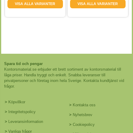
VISA ALLA VARIANTER
VISA ALLA VARIANTER
Spara tid och pengar
Kontorsmaterial.se erbjuder ett brett sortiment av kontorsmaterial till
låga priser. Handla tryggt och enkelt. Snabba leveranser till
privatpersoner och företag inom hela Sverige. Kontakta kundtjänst vid
frågor.
>
Köpvillkor
>
Kontakta oss
>
Integritetspolicy
>
Nyhetsbrev
>
Leveransinformation
>
Cookiepolicy
>
Vanliga frågor