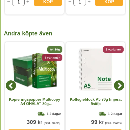
KÖP
KÖP
Andra köpte även
A4 80g
2 varianter
4 varianter
Kopieringspapper Multicopy
Kollegieblock A5 70g linjerat
A4 OHÅLAT 80g
5st/fp
5x500st/kartong
1-2 dagar
1-2 dagar
309
99
kr
kr
(exkl. moms)
(exkl. moms)