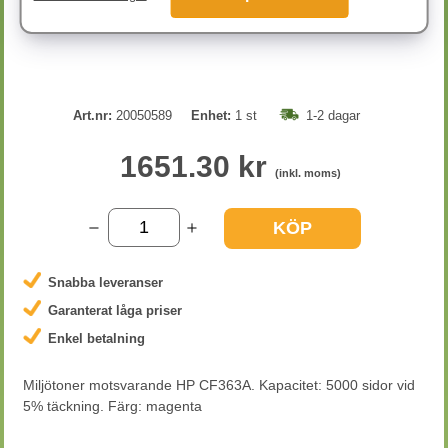
Art.nr:
20050589
Enhet:
1 st
1-2 dagar
1651.30 kr
(inkl. moms)
KÖP
Snabba leveranser
Garanterat låga priser
Enkel betalning
Miljötoner motsvarande HP CF363A. Kapacitet: 5000 sidor vid
5% täckning. Färg: magenta