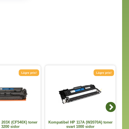
Lägre pris!
Lägre pris!
 203X (CF540X) toner
Kompatibel HP 117A (W2070A) toner
Kom
t 3200 sidor
svart 1000 sidor