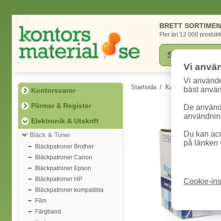
BRETT SORTIME
Fler än 12 000 produkt
Vi anvä
Vi använde
Startsida
/
Kategorier
/
Elektr
bäst anvä
Kontorsvaror
Pärmar & Register
De används
användning
Elektronik & Utskrift
Du kan acc
Bläck & Toner
på länken 
Bläckpatroner Brother
Bläckpatroner Canon
Bläckpatroner Epson
Bläckpatroner HP
Cookie-ins
Bläckpatroner kompatibla
Film
Färgband