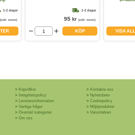
1-2 dagar
1-2 dagar
95
kr
(exkl. moms)
(exkl. moms)
NTER
KÖP
VISA AL
>
Köpvillkor
>
Kontakta oss
>
Integritetspolicy
>
Nyhetsbrev
>
Leveransinformation
>
Cookiepolicy
>
Vanliga frågor
>
Miljöprodukter
>
Översikt kategorier
>
Varumärken
>
Om oss