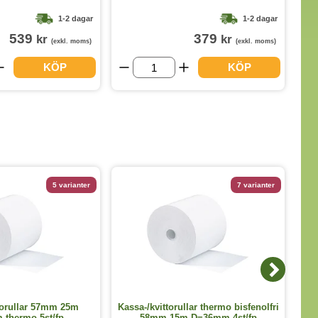
1-2 dagar
1-2 dagar
539
379
kr
kr
(exkl. moms)
(exkl. moms)
KÖP
KÖP
5 varianter
7 varianter
torullar 57mm 25m
Kassa-/kvittorullar thermo bisfenolfri
thermo 5st/fp
58mm 15m D=36mm 4st/fp