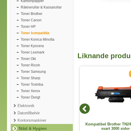
Karbonpapper
Räknerullar & Kassarullar
Toner Brother
Toner Canon
Toner HP
Toner kompatibla
Toner Konica Minolta
Toner Kyocera
Toner Lexmark
Liknande produ
Toner Oki
Toner Ricoh
Toner Samsung
Lägre pris!
Toner Sharp
Toner Toshiba
Toner Xerox
Toner Övrigt
Elektronik
Datortillbehör
Kontorsmaskiner
Kompatibel Brother TN247M toner
Kompatibel Brother TN24
Städ & Hygien
magenta 2300 sidor
svart 3000 sidor