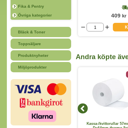
Fika & Pentry
1-2 dagar
459
409
Övriga kategorier
kr
kr
(exkl. moms)
KÖP
K
Bläck & Toner
Toppsäljare
Andra köpte äv
Produktnyheter
Miljöprodukter
7 varianter
Kassa-/kvittorullar thermo bisfenolfri
Kassa-/kvittorullar 57
80mm 80m D=80mm 6st/fp
D=64mm thermo 5st