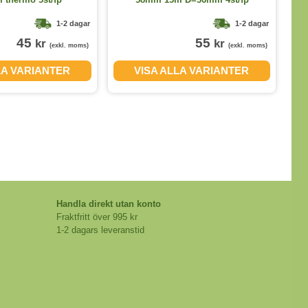
1-2 dagar
1-2 dagar
45
55
kr
kr
(exkl. moms)
(exkl. moms)
LA VARIANTER
VISA ALLA VARIANTER
Handla direkt utan konto
Fraktfritt över 995 kr
1-2 dagars leveranstid