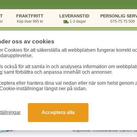
NT
FRAKTFRITT
LEVERANSTID
PERSONLIG SERV
er
Köp över 995 kr
1-2 dagar
075-75 75 500
nder oss av cookies
r Cookies för att säkerställa att webbplatsen fungerar korrekt o
onik & Utskrift
/
Bläck & Toner
/
Toner kompatibla
/
Toner NO Canon 6271
ndarupplevelse.
 också för att samla in och analysera information om webbpla
Toner NO Canon 6
 samt förbättra och anpassa innehåll och annonser.
eptera eller hantera dina val nedan eller när som helst genom at
Art.nr:
20050480
Enhet:
1 st
Cookie-inställningar längst ner på sidan.
831.30 kr
tällningar
Acceptera alla
Snabba leveranser
Gara
Miljötoner motsvarande Canon 62