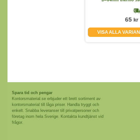
1-2 dagar
149
65
kr
kr
(exkl. moms)
VISA ALLA VARIANTER
VISA ALLA VARIA
Spara tid och pengar
Kontorsmaterial.se erbjuder ett brett sortiment av
kontorsmaterial till låga priser. Handla tryggt och
enkelt. Snabba leveranser till privatpersoner och
företag inom hela Sverige. Kontakta kundtjänst vid
frågor.