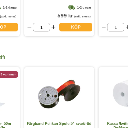
1-2 dagar
1-2 dagar
599
kr
(exkl. moms)
(exkl. moms)
ÖP
KÖP
en
5 varianter
mm 50m
Färgband Pelikan Spole 54 svart/röd
Kassa-/kvit
/fp
D=46mm 