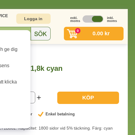
ICE
exkl.
inkl.
Logga in
moms
moms
0
0.00 kr
ch ge dig
B002 1,8k cyan
tsens
271B002 1,8k cyan
t klicka
1-2 dagar
KÖP
nterat låga priser
Enkel betalning
71B002. Kapacitet: 1800 sidor vid 5% täckning. Färg: cyan