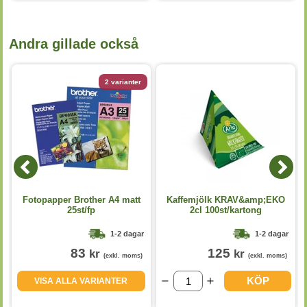
Andra gillade också
2 varianter
t
Fotopapper Brother A4 matt
Kaffemjölk KRAV&amp;EKO
25st/fp
2cl 100st/kartong
1-2 dagar
1-2 dagar
83
125
kr
kr
(exkl. moms)
(exkl. moms)
KÖP
VISA ALLA VARIANTER