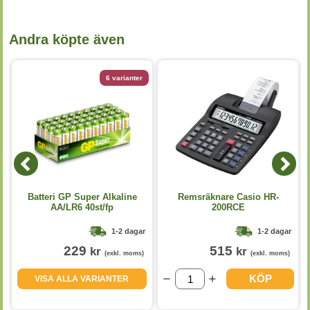
Andra köpte även
6 varianter
Batteri GP Super Alkaline
Remsräknare Casio HR-
AA/LR6 40st/fp
200RCE
1-2 dagar
1-2 dagar
229
515
kr
kr
(exkl. moms)
(exkl. moms)
KÖP
VISA ALLA VARIANTER