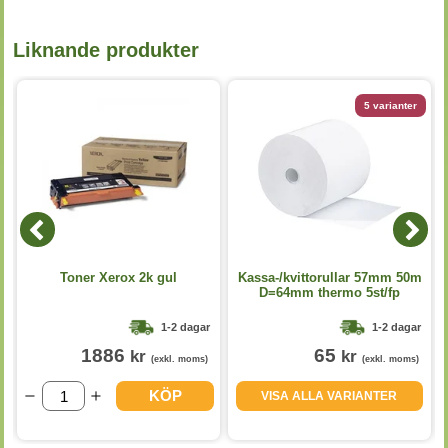
Liknande produkter
5 varianter
Toner Xerox 2k gul
Kassa-/kvittorullar 57mm 50m
D=64mm thermo 5st/fp
1-2 dagar
1-2 dagar
1886
65
kr
kr
(exkl. moms)
(exkl. moms)
KÖP
VISA ALLA VARIANTER