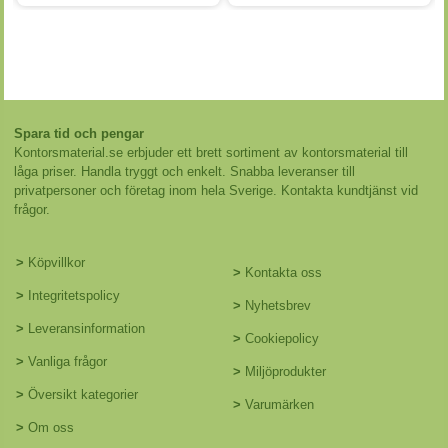
Spara tid och pengar
Kontorsmaterial.se erbjuder ett brett sortiment av kontorsmaterial till
låga priser. Handla tryggt och enkelt. Snabba leveranser till
privatpersoner och företag inom hela Sverige. Kontakta kundtjänst vid
frågor.
>
Köpvillkor
>
Kontakta oss
>
Integritetspolicy
>
Nyhetsbrev
>
Leveransinformation
>
Cookiepolicy
>
Vanliga frågor
>
Miljöprodukter
>
Översikt kategorier
>
Varumärken
>
Om oss