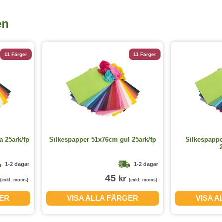
en
11 Färger
11 Färger
 25ark/fp
Silkespapper 51x76cm gul 25ark/fp
Silkespapp
1-2 dagar
1-2 dagar
45
kr
(exkl. moms)
(exkl. moms)
GER
VISA ALLA FÄRGER
VISA 