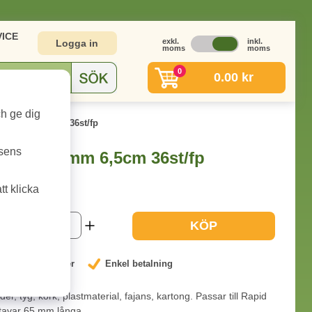
ICE
exkl.
inkl.
Logga in
moms
moms
0
0.00 kr
ch ge dig
tol ø7mm 6,5cm 36st/fp
tsens
mpistol ø7mm 6,5cm 36st/fp
t klicka
3-9 dagar
KÖP
nterat låga priser
Enkel betalning
er, tyg, kork, plastmaterial, fajans, kartong. Passar till Rapid
stavar 65 mm långa