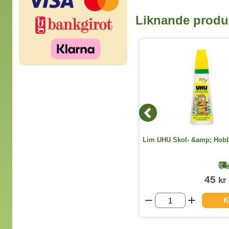
Liknande produ
Öronproppar Eco Damp 200 par
Lim UHU Skol- &amp; Hobb
1-2 dagar
399
45
kr
kr
(exkl. moms)
KÖP
K