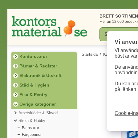
BRETT SORTIME
Fler än 12 000 produkt
Vi anvä
Vi använde
Startsida
/
Kategorier
/
Övriga
bäst anvä
Kontorsvaror
Pärmar & Register
De används
användning
Elektronik & Utskrift
Du kan acc
Städ & Hygien
på länken 
Fika & Pentry
Övriga kategorier
Arbetskläder & Skydd
Cookie-ins
Skola & Hobby
Barnsaxar
Färgpennor