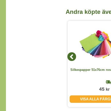
Andra köpte äv
Taveltorkare magnetisk 45x145mm
Silkespapper 51x76cm rosa
1-2 dagar
35
45
kr
kr
(exkl. moms)
KÖP
VISA ALLA FÄR