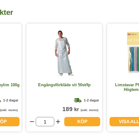
kter
ylim 100g
Engångsförkläde vit 50st/fp
Limstavar P
Högtemp
1-2 dagar
1-2 dagar
189
kr
(exkl. moms)
(exkl. moms)
ÖP
KÖP
VISA AL