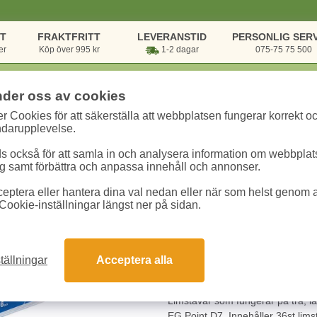
NT
FRAKTFRITT
LEVERANSTID
PERSONLIG SERV
er
Köp över 995 kr
1-2 dagar
075-75 75 500
nder oss av cookies
r Cookies för att säkerställa att webbplatsen fungerar korrekt o
 kategorier
/
Skola & Hobby
/
Hobby & Småslöjd
/
Limstavar Till Limpis
ndarupplevelse.
 också för att samla in och analysera information om webbpla
Limstavar Till Li
 samt förbättra och anpassa innehåll och annonser.
eptera eller hantera dina val nedan eller när som helst genom at
Art.nr:
107350
Enhet:
1 fp
Cookie-inställningar längst ner på sidan.
188.80 kr
tällningar
Acceptera alla
Snabba leveranser
Gara
Limstavar som fungerar på trä, läd
EG Point D7. Innehåller 36st lim