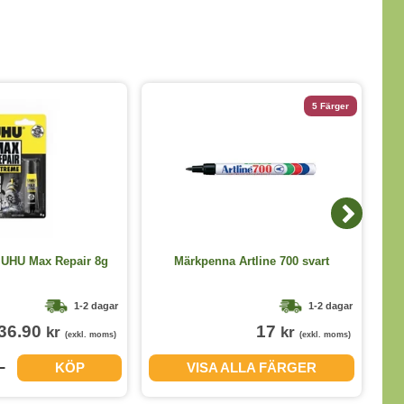
5 Färger
 UHU Max Repair 8g
Märkpenna Artline 700 svart
1-2 dagar
1-2 dagar
36.90
17
kr
kr
(exkl. moms)
(exkl. moms)
KÖP
VISA ALLA FÄRGER