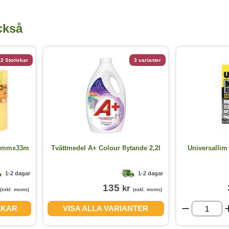
ckså
2 Storlekar
3 varianter
15mmx33m
Tvättmedel A+ Colour flytande 2,2l
Universallim
1-2 dagar
1-2 dagar
135
kr
(exkl. moms)
(exkl. moms)
EKAR
VISA ALLA VARIANTER