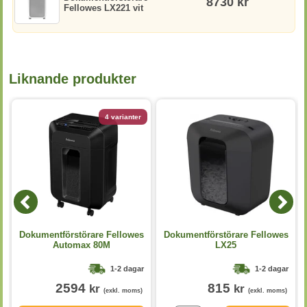
8730 kr
Fellowes LX221 vit
Liknande produkter
4 varianter
Dokumentförstörare Fellowes
Dokumentförstörare Fellowes
Automax 80M
LX25
1-2 dagar
1-2 dagar
2594
815
kr
kr
(exkl. moms)
(exkl. moms)