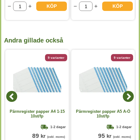
KÖP
KÖP
Andra gillade också
9 varianter
9 varianter
Pärmregister papper A4 1-15
Pärmregister papper A5 A-Ö
10st/fp
10st/fp
1-2 dagar
1-2 dagar
89
95
kr
kr
(exkl. moms)
(exkl. moms)