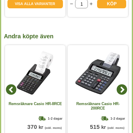
KÖP
VISA ALLA VARIANTER
Andra köpte även
Remsräknare Casio HR-8RCE
Remsräknare Casio HR-
200RCE
1-2 dagar
1-2 dagar
370
515
kr
kr
(exkl. moms)
(exkl. moms)