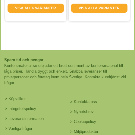
VISA ALLA VARIANTER
VISA ALLA VARIANTER
Spara tid och pengar
Kontorsmaterial.se erbjuder ett brett sortiment av kontorsmaterial till
låga priser. Handla tryggt och enkelt. Snabba leveranser till
privatpersoner och företag inom hela Sverige. Kontakta kundtjänst vid
frågor.
>
Köpvillkor
>
Kontakta oss
>
Integritetspolicy
>
Nyhetsbrev
>
Leveransinformation
>
Cookiepolicy
>
Vanliga frågor
>
Miljöprodukter