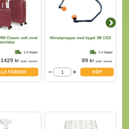
RW Classic soft coral
Hörselproppar med bygel 3M 1310
storlekar
1-2 dagar
1-2 dagar
1429
89
kr
kr
(exkl. moms)
(exkl. moms)
ALLA FÄRGER
KÖP