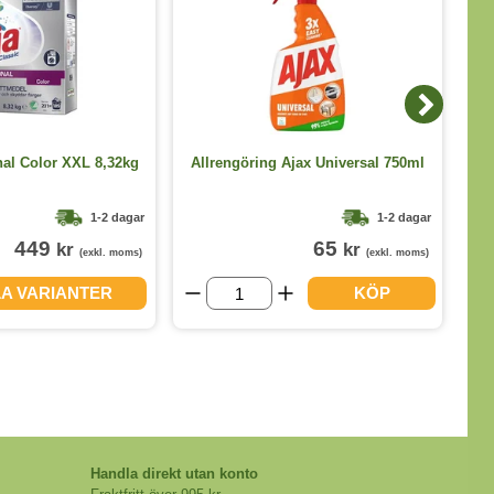
nal Color XXL 8,32kg
Allrengöring Ajax Universal 750ml
1-2 dagar
1-2 dagar
449
65
kr
kr
(exkl. moms)
(exkl. moms)
LA VARIANTER
KÖP
Handla direkt utan konto