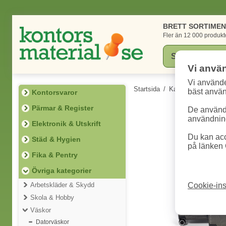
BRETT SORTIME
Fler än 12 000 produkt
Vi anvä
Vi använde
Startsida
/
Kategorier
/
Övriga
bäst anvä
Kontorsvaror
Pärmar & Register
De används
användning
Elektronik & Utskrift
Du kan acc
Städ & Hygien
på länken 
Fika & Pentry
Övriga kategorier
Arbetskläder & Skydd
Cookie-ins
Skola & Hobby
Väskor
Datorväskor