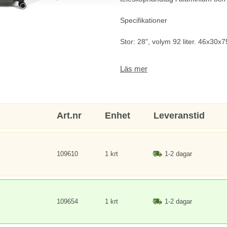
Specifikationer
Stor: 28", volym 92 liter. 46x30x7
Mellan: 24", volym 62 liter. 42x2
Läs mer
Liten: 20", volym 37 liter. 36x22x
Art.nr
Enhet
Leveranstid
109610
1 krt
1-2 dagar
109654
1 krt
1-2 dagar