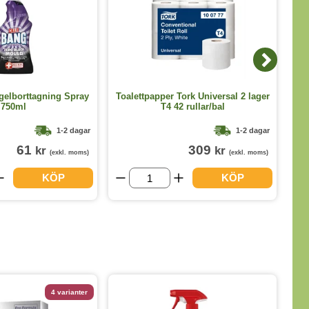
E
gelborttagning Spray
Toalettpapper Tork Universal 2 lager
750ml
T4 42 rullar/bal
1-2 dagar
1-2 dagar
61
309
kr
kr
(exkl. moms)
(exkl. moms)
KÖP
KÖP
4 varianter