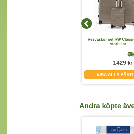
Bokstavspärlor Playbox Transparenta
Resväskor set RW Classi
m. siffror 1000st/fp
storlekar
1-2 dagar
86
1429
kr
kr
(exkl. moms)
KÖP
VISA ALLA FÄR
Andra köpte äv
A4 80g
4 varianter