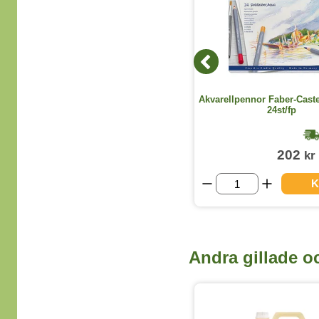
Kopieringspapper Multicopy A4
Akvarellpennor Faber-Caste
OHÅLAT 80g 5x500st/kartong
24st/fp
1-2 dagar
309
202
kr
kr
(exkl. moms)
VISA ALLA VARIANTER
K
Andra gillade o