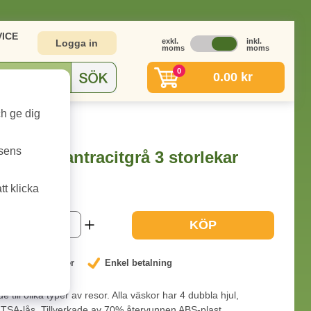
ICE
exkl.
inkl.
Logga in
moms
moms
0
0.00 kr
ch ge dig
 3 storlekar
tsens
lassic antracitgrå 3 storlekar
t klicka
1-2 dagar
KÖP
nterat låga priser
Enkel betalning
till olika typer av resor. Alla väskor har 4 dubbla hjul,
TSA-lås. Tillverkade av 70% återvunnen ABS-plast.