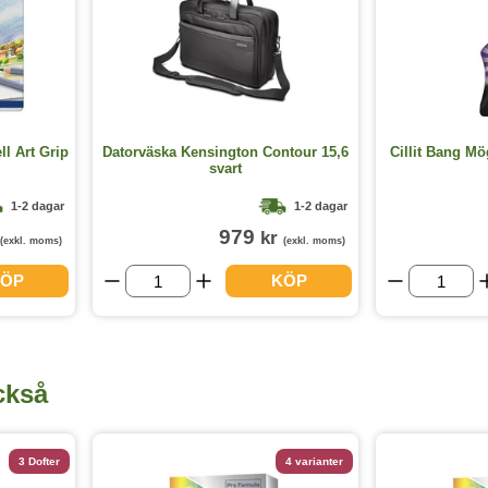
ll Art Grip
Datorväska Kensington Contour 15,6
Cillit Bang Mö
svart
1-2 dagar
1-2 dagar
979
kr
(exkl. moms)
(exkl. moms)
ÖP
KÖP
ckså
3 Dofter
4 varianter