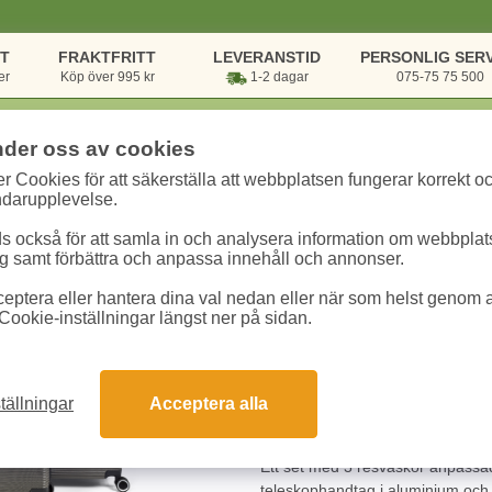
NT
FRAKTFRITT
LEVERANSTID
PERSONLIG SERV
er
Köp över 995 kr
1-2 dagar
075-75 75 500
nder oss av cookies
r Cookies för att säkerställa att webbplatsen fungerar korrekt o
 kategorier
/
Väskor
/
Resväskor
/
Resväskor set RW Classic antracitgrå
ndarupplevelse.
 också för att samla in och analysera information om webbpla
Resväskor set RW C
 samt förbättra och anpassa innehåll och annonser.
eptera eller hantera dina val nedan eller när som helst genom at
Art.nr:
109654
Enhet:
1 krt
Cookie-inställningar längst ner på sidan.
1786.30 kr
tällningar
Acceptera alla
Snabba leveranser
Gara
Ett set med 3 resväskor anpassade 
teleskophandtag i aluminium och 