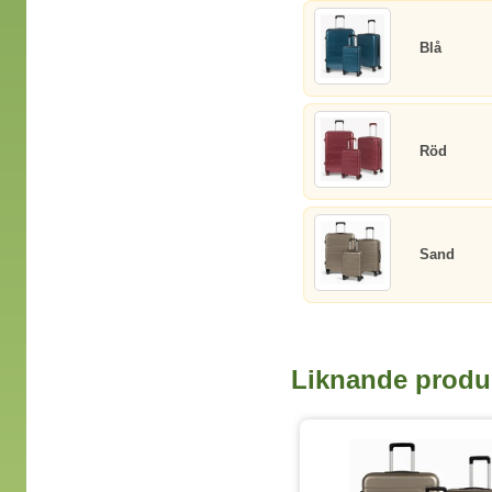
Blå
Röd
Sand
Liknande produ