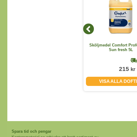
Toalettpapper Tork Premium 3 lager
Sköljmedel Comfort Prof
T4 42 rullar/bal
Sun fresh 5L
1-2 dagar
569
215
kr
kr
(exkl. moms)
KÖP
VISA ALLA DOF
Spara tid och pengar