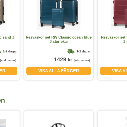
c sand 3
Resväskor set RW Classic ocean blue
Resväskor set 
3 storlekar
3 
1-2 dagar
1-2 dagar
1429
kr
(exkl. moms)
(exkl. moms)
GER
VISA ALLA FÄRGER
VISA 
en