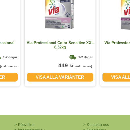
essional
Via Professional Color Sensitive XXL
Via Professio
8,32kg
1-2 dagar
1-2 dagar
449
kr
(exkl. moms)
(exkl. moms)
TER
VISA ALLA VARIANTER
VISA AL
>
Köpvillkor
>
Kontakta oss