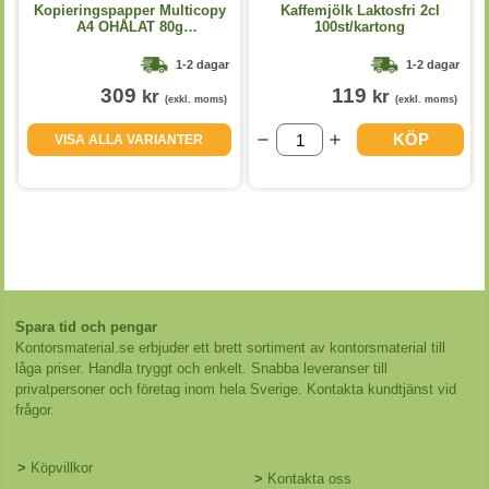
Kopieringspapper Multicopy
Kaffemjölk Laktosfri 2cl
A4 OHÅLAT 80g
100st/kartong
5x500st/kartong
1-2 dagar
1-2 dagar
309
119
kr
kr
(exkl. moms)
(exkl. moms)
KÖP
VISA ALLA VARIANTER
Spara tid och pengar
Kontorsmaterial.se erbjuder ett brett sortiment av kontorsmaterial till
låga priser. Handla tryggt och enkelt. Snabba leveranser till
privatpersoner och företag inom hela Sverige. Kontakta kundtjänst vid
frågor.
>
Köpvillkor
>
Kontakta oss