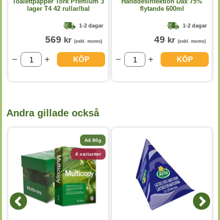
Toalettpapper Tork Premium 3
Handdesinfektion Dax 75%
lager T4 42 rullar/bal
flytande 600ml
1-2 dagar
1-2 dagar
569
49
kr
kr
(exkl. moms)
(exkl. moms)
KÖP
KÖP
Andra gillade också
A4 80g
4 varianter