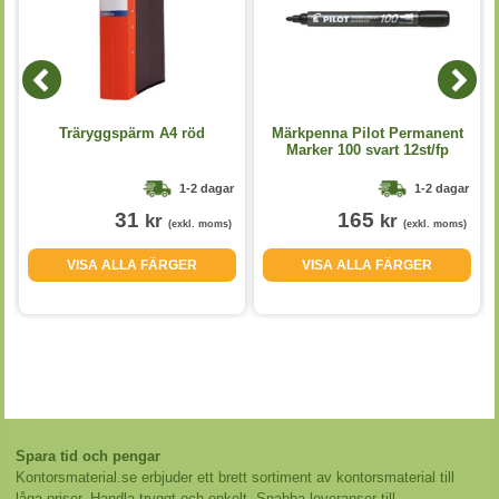
Träryggspärm A4 röd
Märkpenna Pilot Permanent
Marker 100 svart 12st/fp
1-2 dagar
1-2 dagar
31
165
kr
kr
(exkl. moms)
(exkl. moms)
VISA ALLA FÄRGER
VISA ALLA FÄRGER
Spara tid och pengar
Kontorsmaterial.se erbjuder ett brett sortiment av kontorsmaterial till
låga priser. Handla tryggt och enkelt. Snabba leveranser till