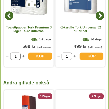
Toalettpapper Tork Premium 3
Köksrulle Tork Universal 32
lager T4 42 rullar/bal
rullar/bal
1-2 dagar
1-2 dagar
569
499
kr
kr
(exkl. moms)
(exkl. moms)
KÖP
KÖP
Andra gillade också
9 Färger
3 Färger