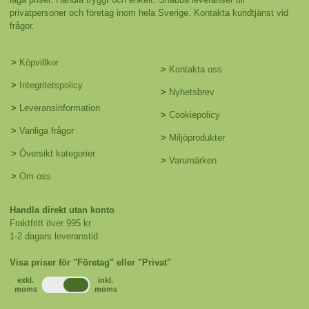
privatpersoner och företag inom hela Sverige. Kontakta kundtjänst vid
frågor.
>
Köpvillkor
>
Kontakta oss
>
Integritetspolicy
>
Nyhetsbrev
>
Leveransinformation
>
Cookiepolicy
>
Vanliga frågor
>
Miljöprodukter
>
Översikt kategorier
>
Varumärken
>
Om oss
Handla direkt utan konto
Fraktfritt över 995 kr
1-2 dagars leveranstid
Visa priser för "Företag" eller "Privat"
exkl.
inkl.
moms
moms