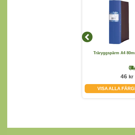
Handdesinfektion Dax 75% flytande
Träryggspärm A4 80m
600ml
1-2 dagar
49
46
kr
kr
(exkl. moms)
KÖP
VISA ALLA FÄR