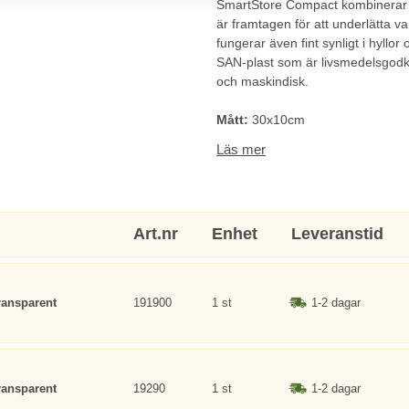
SmartStore Compact kombinerar f
är framtagen för att underlätta v
fungerar även fint synligt i hyllor
SAN-plast som är livsmedelsgodk
och maskindisk.
Mått:
30x10cm
Färg:
Transparent
Läs mer
Art.nr
Enhet
Leveranstid
ransparent
191900
1 st
1-2 dagar
ransparent
19290
1 st
1-2 dagar