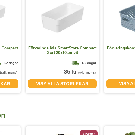
e Compact
Förvaringslåda SmartStore Compact
Förvaringskor
Sort 20x10cm vit
1-2 dagar
1-2 dagar
35
kr
(exkl. moms)
(exkl. moms)
EKAR
VISA ALLA STORLEKAR
VISA 
en
5 Färger