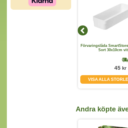
Box Leitz Click &amp; Store Large
Förvaringslåda SmartStor
svart
Sort 30x10cm vit
1-2 dagar
194
45
kr
kr
(exkl. moms)
VISA ALLA VARIANTER
VISA ALLA STORL
Andra köpte äv
2 varianter