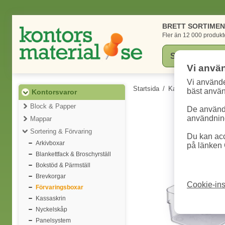
BRETT SORTIME
Fler än 12 000 produkt
Vi anvä
Vi använde
Startsida
/
Kategorier
/
Konto
bäst anvä
Kontorsvaror
Block & Papper
De används
användning
Mappar
Sortering & Förvaring
Du kan acc
Arkivboxar
på länken 
Blankettfack & Broschyrställ
Bokstöd & Pärmställ
Brevkorgar
Cookie-ins
Förvaringsboxar
Kassaskrin
Nyckelskåp
Panelsystem