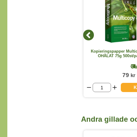
Millimeterpapper A3 Liggande blå 50
Kopieringspapper Multi
blad
OHÅLAT 75g 500st/p
1-2 dagar
149
79
kr
kr
(exkl. moms)
VISA ALLA VARIANTER
K
Andra gillade o