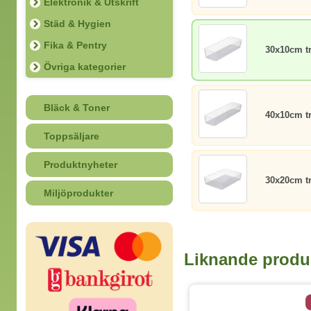
Elektronik & Utskrift
Städ & Hygien
Fika & Pentry
30x10cm t
Övriga kategorier
Bläck & Toner
40x10cm t
Toppsäljare
Produktnyheter
30x20cm t
Miljöprodukter
Liknande produ
5 varianter