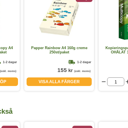
copy A4
Papper Rainbow A4 160g creme
Kopieringsp
aket
250st/paket
OHÅLAT 1
1-2 dagar
1-2 dagar
155
kr
(exkl. moms)
(exkl. moms)
ÖP
VISA ALLA FÄRGER
ckså