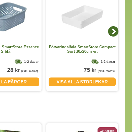
g SmartStore Essence
Förvaringslåda SmartStore Compact
För
S blå
Sort 30x20cm vit
1-2 dagar
1-2 dagar
28
75
kr
kr
(exkl. moms)
(exkl. moms)
ALLA FÄRGER
VISA ALLA STORLEKAR
10 Färger