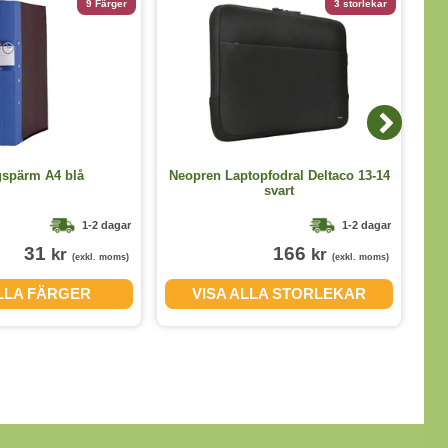
9 Färger
3 storlekar
Sår
gspärm A4 blå
Neopren Laptopfodral Deltaco 13-14
svart
1-2 dagar
1-2 dagar
31
166
kr
kr
(exkl. moms)
(exkl. moms)
ALLA FÄRGER
VISA ALLA STORLEKAR