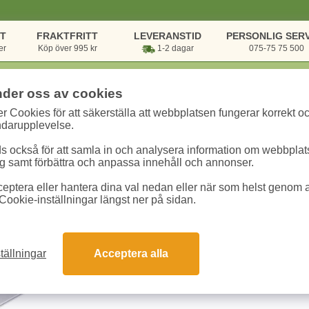
NT
FRAKTFRITT
LEVERANSTID
PERSONLIG SERV
er
Köp över 995 kr
1-2 dagar
075-75 75 500
nder oss av cookies
r Cookies för att säkerställa att webbplatsen fungerar korrekt o
rsvaror
/
Sortering & Förvaring
/
Förvaringsboxar
/
Förvaringslåda Smart
ndarupplevelse.
 också för att samla in och analysera information om webbpla
Förvaringslåda S
 samt förbättra och anpassa innehåll och annonser.
transaparent
eptera eller hantera dina val nedan eller när som helst genom at
Cookie-inställningar längst ner på sidan.
Art.nr:
19390
Enhet:
1 st
56.30 kr
tällningar
Acceptera alla
Snabba leveranser
Gara