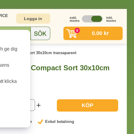
ICE
exkl.
inkl.
Logga in
moms
moms
0
0.00 kr
ch ge dig
Store Compact Sort 30x10cm transaparent
tsens
martStore Compact Sort 30x10cm
t klicka
1-2 dagar
KÖP
nterat låga priser
Enkel betalning