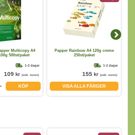
apper Multicopy A4
Papper Rainbow A4 120g creme
00g 500st/paket
250st/paket
1-2 dagar
1-2 dagar
109
155
kr
kr
(exkl. moms)
(exkl. moms)
KÖP
VISA ALLA FÄRGER