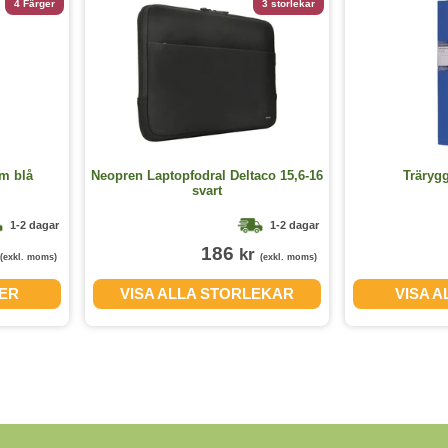
4 Färger
3 storlekar
m blå
Neopren Laptopfodral Deltaco 15,6-16
Träryg
svart
1-2 dagar
1-2 dagar
186
kr
(exkl. moms)
(exkl. moms)
GER
VISA ALLA STORLEKAR
VISA 