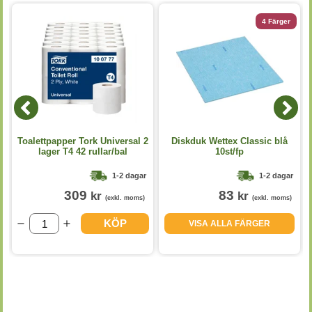
4 Färger
Toalettpapper Tork Universal 2
Diskduk Wettex Classic blå
lager T4 42 rullar/bal
10st/fp
1-2 dagar
1-2 dagar
309
83
kr
kr
(exkl. moms)
(exkl. moms)
KÖP
VISA ALLA FÄRGER