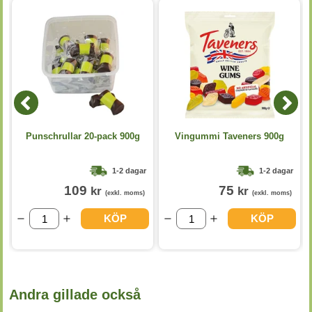
Punschrullar 20-pack 900g
Vingummi Taveners 900g
1-2 dagar
1-2 dagar
109
75
kr
kr
(exkl. moms)
(exkl. moms)
KÖP
KÖP
Andra gillade också