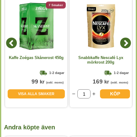
7 Smaker
Kaffe Zoégas Skånerost 450g
Snabbkaffe Nescafé Lyx
mörkrost 200g
1-2 dagar
1-2 dagar
99
169
kr
kr
(exkl. moms)
(exkl. moms)
KÖP
VISA ALLA SMAKER
Andra köpte även