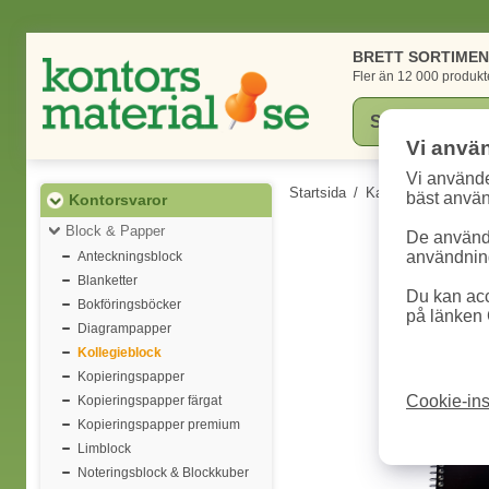
BRETT SORTIME
Fler än 12 000 produkt
Vi anvä
Vi använde
Startsida
/
Kategorier
/
Konto
bäst anvä
Kontorsvaror
Block & Papper
De används
användning
Anteckningsblock
Blanketter
Du kan acc
Bokföringsböcker
på länken 
Diagrampapper
Kollegieblock
Kopieringspapper
Cookie-ins
Kopieringspapper färgat
Kopieringspapper premium
Limblock
Noteringsblock & Blockkuber