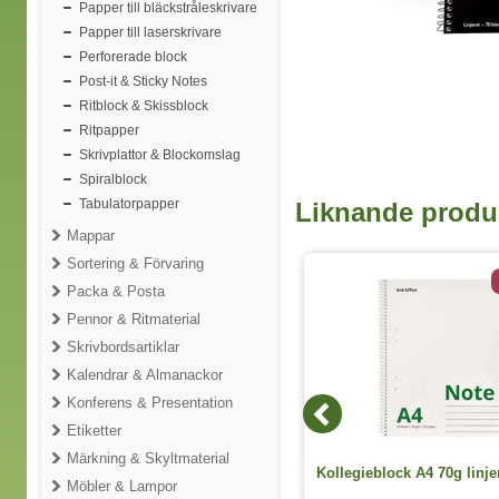
Papper till bläckstråleskrivare
Papper till laserskrivare
Perforerade block
Post-it & Sticky Notes
Ritblock & Skissblock
Ritpapper
Skrivplattor & Blockomslag
Spiralblock
Tabulatorpapper
Liknande produ
Mappar
Sortering & Förvaring
2 varianter
Packa & Posta
Pennor & Ritmaterial
Skrivbordsartiklar
Kalendrar & Almanackor
Konferens & Presentation
Etiketter
Märkning & Skyltmaterial
Kollegieblock Oxford My Re´cup A4
Kollegieblock A4 70g linjer
Möbler & Lampor
rutat sorterade färger