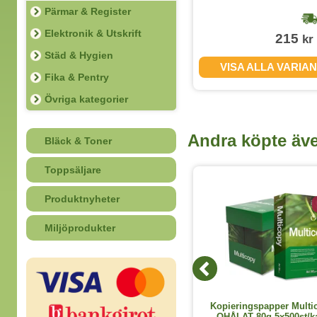
Pärmar & Register
1-2 dagar
Elektronik & Utskrift
105
215
kr
kr
(exkl. moms)
Städ & Hygien
VISA ALLA VARIANTER
VISA ALLA VARIA
Fika & Pentry
Övriga kategorier
Andra köpte äv
Bläck & Toner
Toppsäljare
4 varianter
Produktnyheter
Miljöprodukter
Häftklammer 13/8 5000st/ask
Kopieringspapper Multi
OHÅLAT 80g 5x500st/k