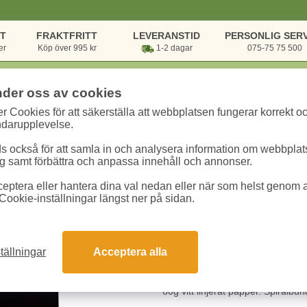
NT
FRAKTFRITT
LEVERANSTID
PERSONLIG SERV
er
Köp över 995 kr
1-2 dagar
075-75 75 500
nder oss av cookies
r Cookies för att säkerställa att webbplatsen fungerar korrekt o
rsvaror
/
Block & Papper
/
Kollegieblock
/
Spiralkladd 140x295mm linjera
ndarupplevelse.
 också för att samla in och analysera information om webbpla
Spiralkladd 140x29
 samt förbättra och anpassa innehåll och annonser.
eptera eller hantera dina val nedan eller när som helst genom at
Art.nr:
13662
Enhet:
5 st
Cookie-inställningar längst ner på sidan.
136.30 kr
tällningar
Acceptera alla
Snabba leveranser
Gara
60g vitt linjerat papper. Spiralb