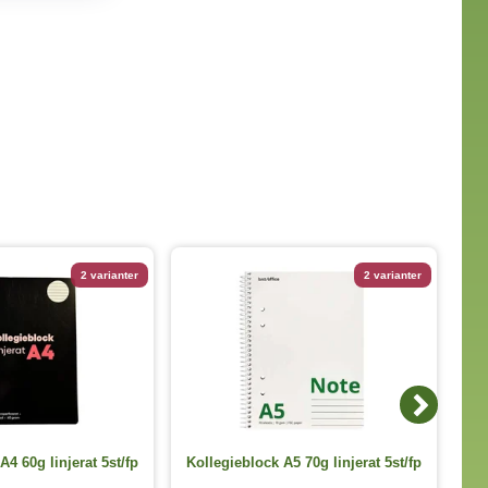
2 varianter
2 varianter
A4 60g linjerat 5st/fp
Kollegieblock A5 70g linjerat 5st/fp
Ko