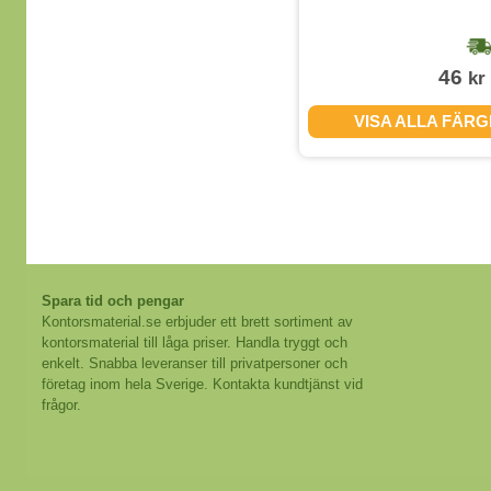
1-2 dagar
47
46
kr
kr
(exkl. moms)
VISA ALLA FÄRGER
VISA ALLA FÄR
Spara tid och pengar
Kontorsmaterial.se erbjuder ett brett sortiment av
kontorsmaterial till låga priser. Handla tryggt och
enkelt. Snabba leveranser till privatpersoner och
företag inom hela Sverige. Kontakta kundtjänst vid
frågor.