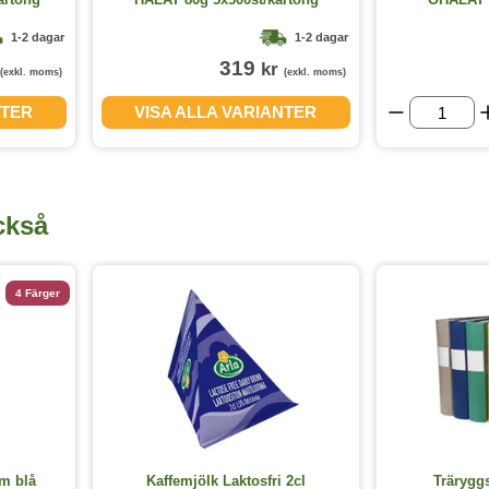
1-2 dagar
1-2 dagar
319
kr
(exkl. moms)
(exkl. moms)
NTER
VISA ALLA VARIANTER
ckså
4 Färger
m blå
Kaffemjölk Laktosfri 2cl
Trärygg