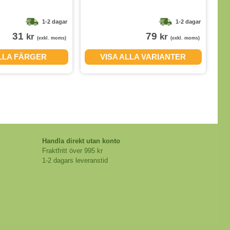
1-2 dagar
1-2 dagar
31
79
kr
kr
(exkl. moms)
(exkl. moms)
ALLA FÄRGER
VISA ALLA VARIANTER
Handla direkt utan konto
Fraktfritt över 995 kr
1-2 dagars leveranstid