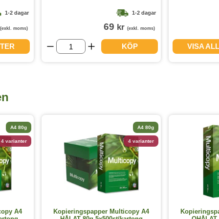
1-2 dagar
1-2 dagar
69
kr
(exkl. moms)
(exkl. moms)
NTER
KÖP
VISA AL
en
A4 80g
A4 80g
4 varianter
4 varianter
copy A4
Kopieringspapper Multicopy A4
Kopieringsp
artong
HÅLAT 80g 5x500st/kartong
OHÅLAT 7