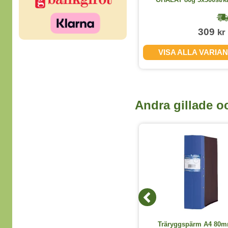
1-2 dagar
155
309
kr
kr
(exkl. moms)
VISA ALLA VARIANTER
VISA ALLA VARIA
Andra gillade o
5 Färger
Träryggspärm Actual A4 lime
Träryggspärm A4 80m