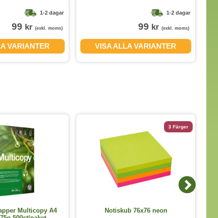
1-2 dagar
1-2 dagar
99
99
kr
kr
(exkl. moms)
(exkl. moms)
LA VARIANTER
VISA ALLA VARIANTER
3 Färger
K
apper Multicopy A4
Notiskub 76x76 neon
5g 500st/paket