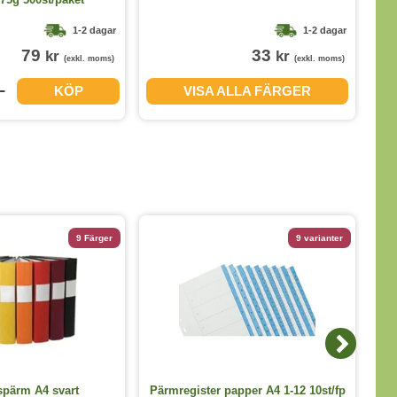
1-2 dagar
1-2 dagar
79
33
kr
kr
(exkl. moms)
(exkl. moms)
KÖP
VISA ALLA FÄRGER
9 Färger
9 varianter
Kul
spärm A4 svart
Pärmregister papper A4 1-12 10st/fp