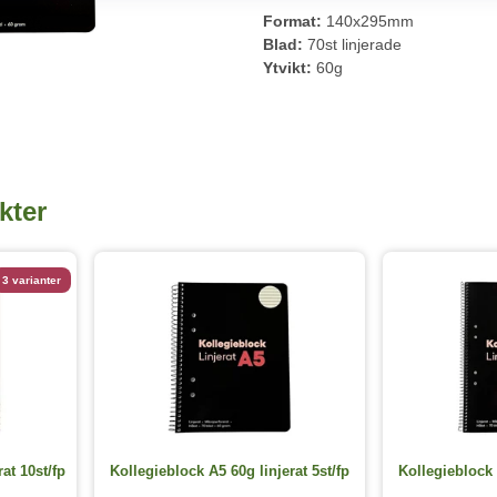
Format:
140x295mm
Blad:
70st linjerade
Ytvikt:
60g
kter
3 varianter
at 10st/fp
Kollegieblock A5 60g linjerat 5st/fp
Kollegieblock 