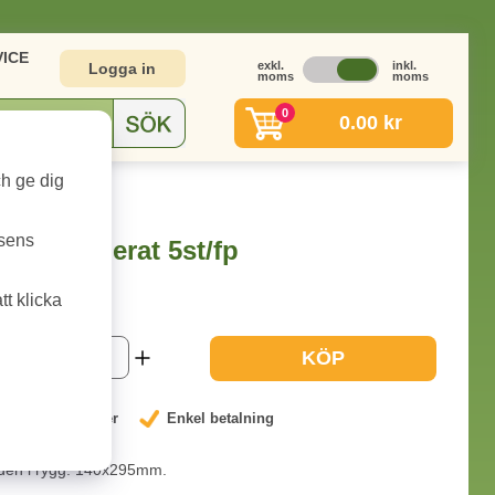
ICE
exkl.
inkl.
Logga in
moms
moms
0
0.00 kr
ch ge dig
t 5st/fp
tsens
5mm linjerat 5st/fp
t klicka
1-2 dagar
KÖP
nterat låga priser
Enkel betalning
unden i rygg. 140x295mm.