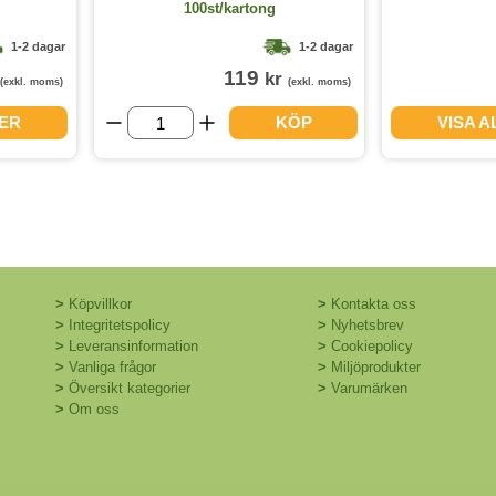
100st/kartong
1-2 dagar
1-2 dagar
119
kr
(exkl. moms)
(exkl. moms)
GER
KÖP
VISA 
>
Köpvillkor
>
Kontakta oss
>
Integritetspolicy
>
Nyhetsbrev
>
Leveransinformation
>
Cookiepolicy
>
Vanliga frågor
>
Miljöprodukter
>
Översikt kategorier
>
Varumärken
>
Om oss